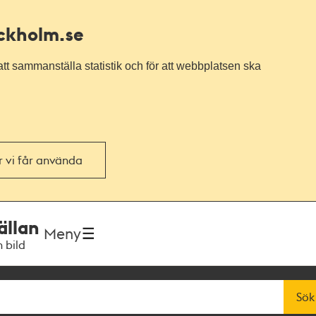
ockholm.se
tt sammanställa statistik och för att webbplatsen ska
or vi får använda
ällan
Meny
h bild
Sök