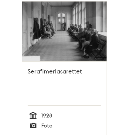
Relaterade
poster
och
teman
Serafimerlasarettet
1928
Tid
Foto
Typ