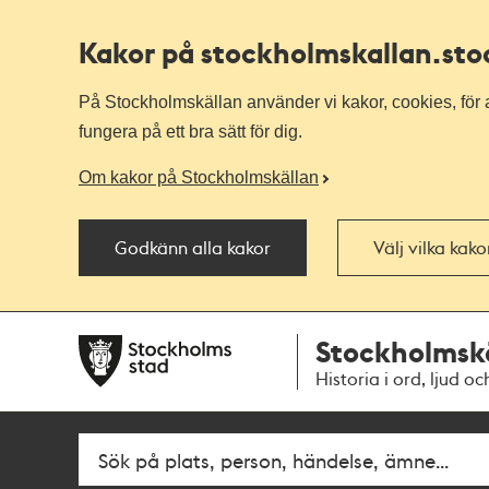
Kakor på stockholmskallan
.st
På Stockholmskällan använder vi kakor, cookies, för a
fungera på ett bra sätt för dig.
Om kakor på Stockholmskällan
Godkänn alla kakor
Välj vilka kak
Till
Till
Stockholmsk
navigationen
huvudinnehållet
Historia i ord, ljud oc
Fritextsök