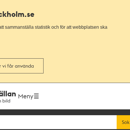
ockholm.se
tt sammanställa statistik och för att webbplatsen ska
or vi får använda
ällan
Meny
h bild
Sök