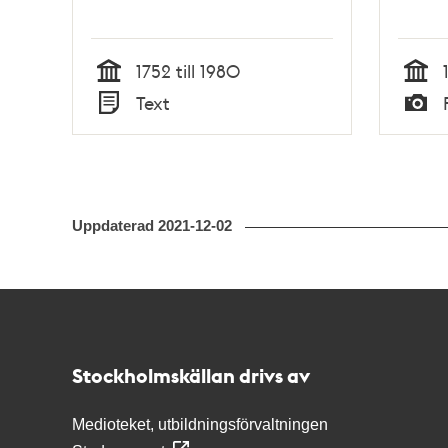
1752 till 1980
Tid
Tid
Text
Typ
Typ
Uppdaterad
2021-12-02
Kontakt
Stockholmskällan
Stockholmskällan drivs av
Medioteket, utbildningsförvaltningen