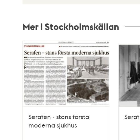
Mer i Stockholmskällan
Relaterade
poster
och
teman
Serafen - stans första
Seraf
moderna sjukhus