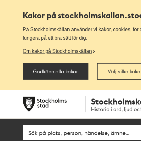
Kakor på stockholmskallan
.st
På Stockholmskällan använder vi kakor, cookies, för a
fungera på ett bra sätt för dig.
Om kakor på Stockholmskällan
Godkänn alla kakor
Välj vilka kak
Till
Till
Stockholmsk
navigationen
huvudinnehållet
Historia i ord, ljud oc
Fritextsök