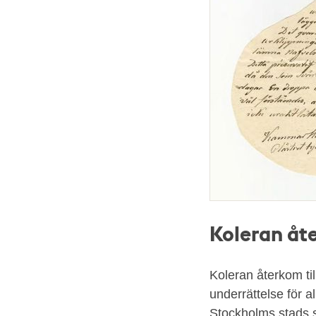
Koleran åt
Koleran återkom til
underrättelse för 
Stockholms stads 