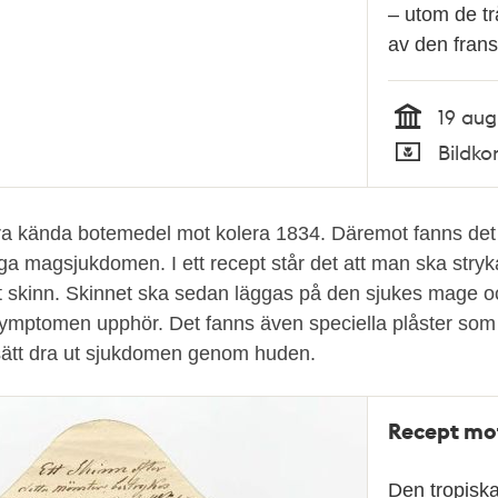
– utom de trå
av den fran
19 aug
Tid
Bildko
Typ
ra kända botemedel mot kolera 1834. Däremot fanns det 
ga magsjukdomen. I ett recept står det att man ska stryk
ett skinn. Skinnet ska sedan läggas på den sjukes mage o
 symptomen upphör. Det fanns även speciella plåster som 
ätt dra ut sjukdomen genom huden.
Recept mo
Den tropisk