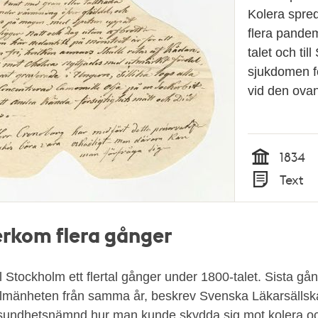
Kolera spred
flera pande
talet och til
sjukdomen f
vid den ovan
1834
Tid
Text
Typ
erkom flera gånger
l Stockholm ett flertal gånger under 1800-talet. Sista gå
allmänheten från samma år, beskrev Svenska Läkarsällsk
sundhetsnämnd hur man kunde skydda sig mot kolera o