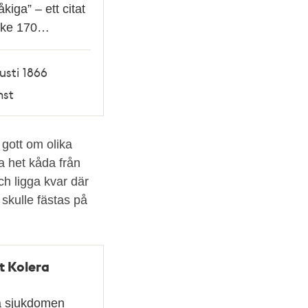
kiga” – ett citat
ske 170…
usti 1866
nst
gott om olika
a het kåda från
ch ligga kvar där
skulle fästas på
t Kolera
a sjukdomen