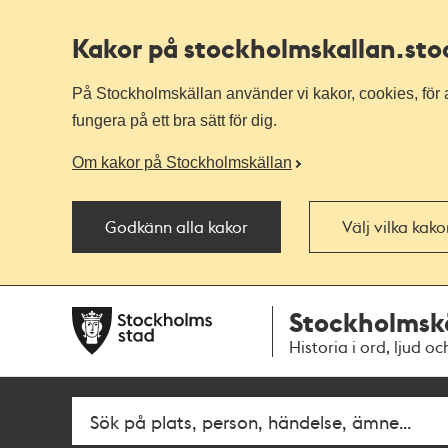
Kakor på stockholmskallan
.st
På Stockholmskällan använder vi kakor, cookies, för a
fungera på ett bra sätt för dig.
Om kakor på Stockholmskällan
Godkänn alla kakor
Välj vilka kak
Till
Till
Stockholmsk
navigationen
huvudinnehållet
Historia i ord, ljud oc
Fritextsök