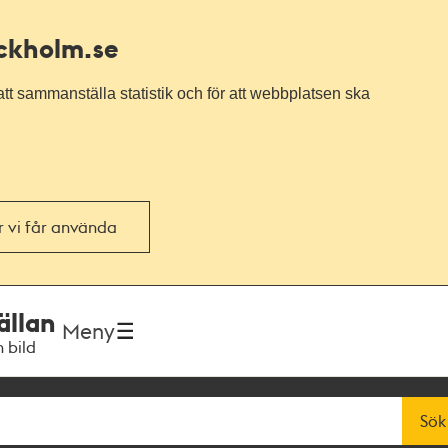
ockholm.se
tt sammanställa statistik och för att webbplatsen ska
or vi får använda
ällan
Meny
h bild
Sök