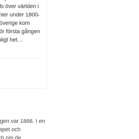
s över världen i
mier under 1800-
l Sverige kom
ör första gången
ligt het…
ngen var 1866. I en
apet och
ch om de