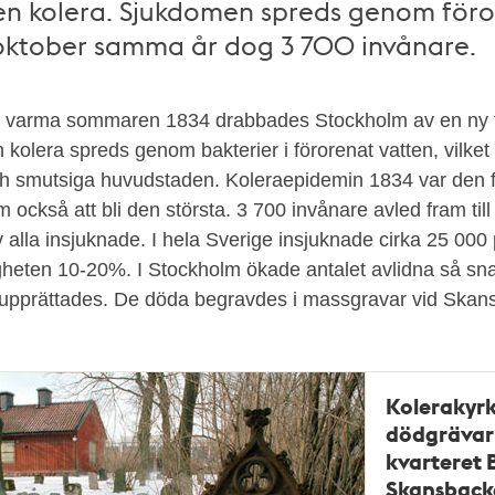
 kolera. Sjukdomen spreds genom föro
l oktober samma år dog 3 700 invånare.
t varma sommaren 1834 drabbades Stockholm av en ny 
kolera spreds genom bakterier i förorenat vatten, vilket 
h smutsiga huvudstaden. Koleraepidemin 1834 var den f
 också att bli den största. 3 700 invånare avled fram til
av alla insjuknade. I hela Sverige insjuknade cirka 25 000
gheten 10-20%. I Stockholm ökade antalet avlidna så snab
 upprättades. De döda begravdes i massgravar vid Skans
Kolerakyr
dödgrävarb
kvarteret B
Skansbacke