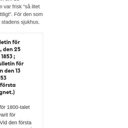
var frisk ”så litet
ttligt”. För den som
av stadens sjukhus.
etin för
, den 25
1853 ;
lletin för
n den 13
853
första
gnet.)
för 1800-talet
arit för
Vid den första