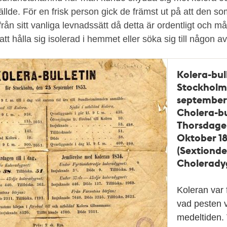
llde. För en frisk person gick de främst ut på att den som 
från sitt vanliga levnadssätt då detta är ordentligt och må
 att hålla sig isolerad i hemmet eller söka sig till någon 
Kolera-bull
Stockholm
september 
Cholera-bu
Thorsdage
Oktober 1
(Sextionde
Cholerady
Koleran var 
vad pesten v
medeltiden. 