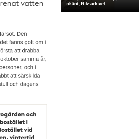
renat vatten
farsot. Den
det fanns gott om i
örsta att drabba
l oktober samma år,
 personer, och i
bt att särskilda
tull och dagens
kogården och
ostället i
ostället vid
n, vintertid