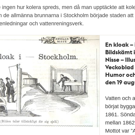
te ingen hur kolera spreds, men då man upptäckte att kol
ån de allmänna brunnarna i Stockholm började staden att
enledningar och vattenreningsverk.
En kloak –
Bildskämt 
Nisse – Ill
Veckoblad 
Humor och 
den 19 aug
Vatten och 
börjat bygga
1861. Sönda
mellan 1862
Mottot var ”A