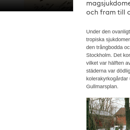
magsjukdomen
och fram til
Under den ovanlig
Recept
tropiska sjukdomen 
mot
den trångbodda oc
Kolera.
Stockholm. Det kom
Upphov
vilket var hälften 
okänt,
städerna var dödli
Riksarkivet.
kolerakyrkogårdar
Gullmarsplan.