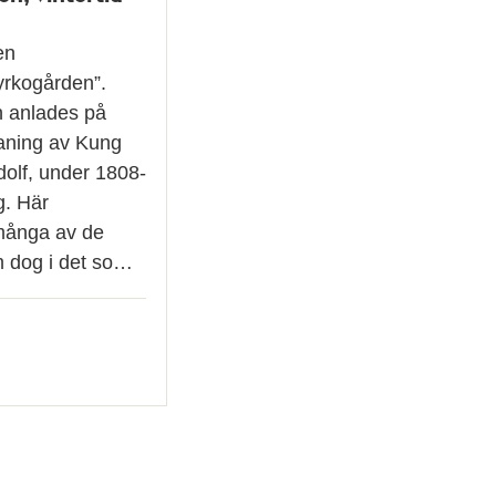
en
yrkogården”.
 anlades på
aning av Kung
olf, under 1808-
g. Här
många av de
m dog i det so…