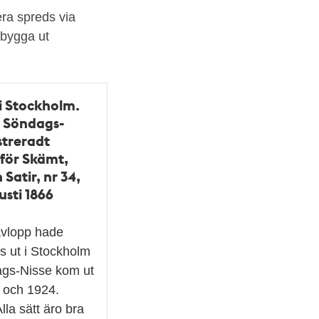
era spreds via
 bygga ut
 i Stockholm.
i Söndags-
ustreradt
för Skämt,
Satir, nr 34,
usti 1866
avlopp hade
s ut i Stockholm
gs-Nisse kom ut
 och 1924.
lla sätt äro bra