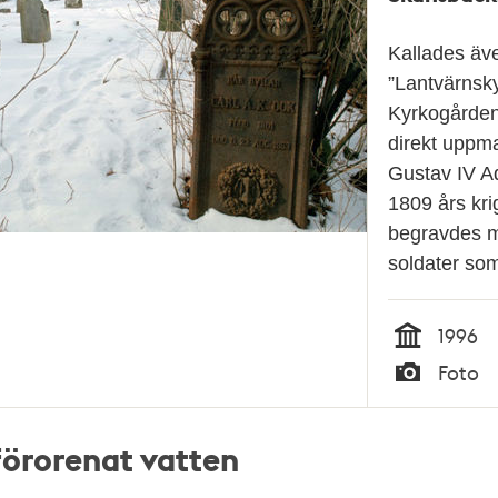
Kallades äv
”Lantvärnsk
Kyrkogården
direkt uppm
Gustav IV Ad
1809 års kri
begravdes 
soldater so
1996
Tid
Foto
Typ
förorenat vatten