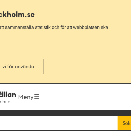
ockholm.se
tt sammanställa statistik och för att webbplatsen ska
or vi får använda
ällan
Meny
h bild
Sök