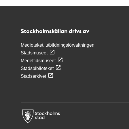
Kontakt
Stockholmskällan
Stockholmskällan drivs av
Medioteket, utbildningsförvaltningen
Stadsmuseet
Medeltidsmuseet
Stadsbiblioteket
Stadsarkivet