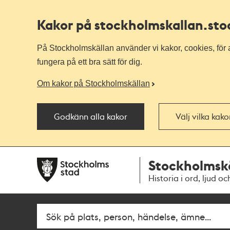
Kakor på stockholmskallan
.st
På Stockholmskällan använder vi kakor, cookies, för a
fungera på ett bra sätt för dig.
Om kakor på Stockholmskällan
Godkänn alla kakor
Välj vilka kak
Till
Till
Stockholmsk
navigationen
huvudinnehållet
Historia i ord, ljud oc
Fritextsök