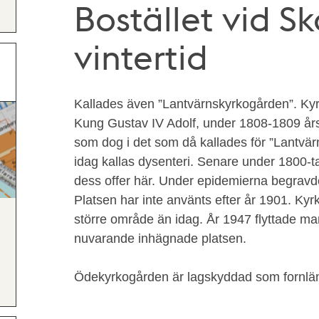
Bostället vid S
vintertid
Kallades även ”Lantvärnskyrkogården”. Ky
Kung Gustav IV Adolf, under 1808-1809 års
som dog i det som då kallades för ”Lantvä
idag kallas dysenteri. Senare under 1800-
dess offer här. Under epidemierna begravd
Platsen har inte använts efter år 1901. Ky
större område än idag. År 1947 flyttade ma
nuvarande inhägnade platsen.
Ödekyrkogården är lagskyddad som fornläm