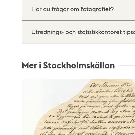
Har du frågor om fotografiet?
Utrednings- och statistikkontoret tips
Mer i Stockholmskällan
Relaterade
poster
och
teman