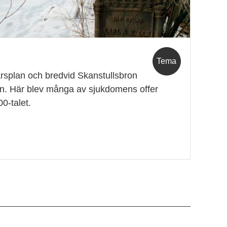
Tema
arsplan och bredvid Skanstullsbron
en. Här blev många av sjukdomens offer
0-talet.