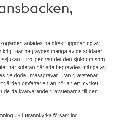
kansbacken,
rkogården anlades på direkt uppmaning av
 krig. Här begravdes många av de soldater
rnssjukan”. Troligen var det den sjukdom som
talet när koleran härjade begravdes många av
es de döda i massgravar, utan gravstenar.
rkogården omfattade från början ett mycket
n de då kvarvarande gravstenarna till den
ning 79 i Brännkyrka församling.