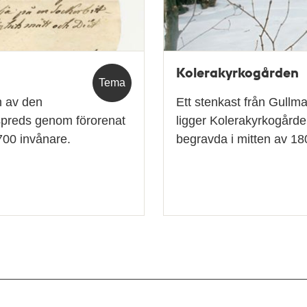
Kolerakyrkogården
Tema
n av den
Ett stenkast från Gullm
spreds genom förorenat
ligger Kolerakyrkogård
700 invånare.
begravda i mitten av 180