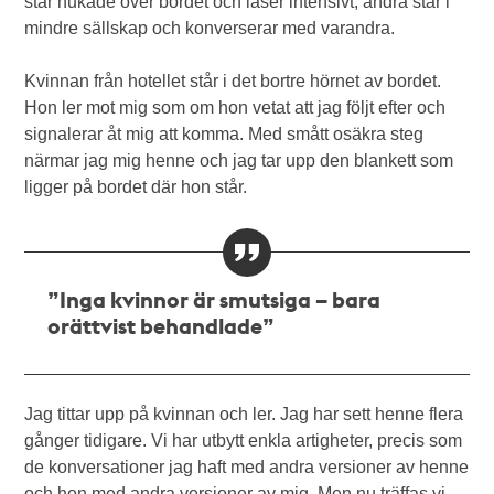
står hukade över bordet och läser intensivt, andra står i
mindre sällskap och konverserar med varandra.
Kvinnan från hotellet står i det bortre hörnet av bordet.
Hon ler mot mig som om hon vetat att jag följt efter och
signalerar åt mig att komma. Med smått osäkra steg
närmar jag mig henne och jag tar upp den blankett som
ligger på bordet där hon står.
”Inga kvinnor är smutsiga – bara
orättvist behandlade”
Jag tittar upp på kvinnan och ler. Jag har sett henne flera
gånger tidigare. Vi har utbytt enkla artigheter, precis som
de konversationer jag haft med andra versioner av henne
och hon med andra versioner av mig. Men nu träffas vi