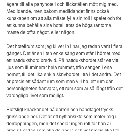
ägare till alla partyhotell och flickställen mött mig med.
Medlidande, men bakom medlidandet finns också
kunskapen om att alla måste fylla sin roll i spelet och för
att kunna behålla sina hotell trots de höga räntorna
måste de offra något, eller någon.
Det hotellrum som jag kliver in i har jag redan varit i flera
gånger. Det är en liten enkelsäng som står i hörnet med
ett nattduksbord bredvid. På nattduksbordet står ett vitt
ljus som illuminerar hela rummet, från sängen i ena
hörnet, till det lika enkla skrivbordet i trä i det andra. Det
är precis ett sådant rum som man vill ha, ett rum där
personligheten frånvarar, ett rum som är så långt från det
vardagliga livet som möjligt.
Plötsligt knackar det på dörren och handtaget trycks
gnisslande ner. Det är ett nytt ansikte som möter mig i
dörröppningen, men det spelar ingen roll för han är
precis likadan som alla de andra och vet precis lika lite