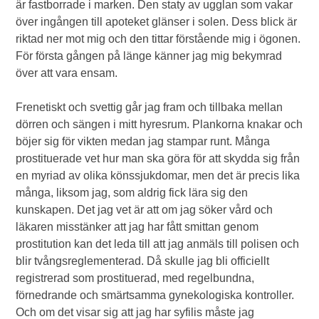
är fastborrade i marken. Den staty av ugglan som vakar
över ingången till apoteket glänser i solen. Dess blick är
riktad ner mot mig och den tittar förstående mig i ögonen.
För första gången på länge känner jag mig bekymrad
över att vara ensam.
Frenetiskt och svettig går jag fram och tillbaka mellan
dörren och sängen i mitt hyresrum. Plankorna knakar och
böjer sig för vikten medan jag stampar runt. Många
prostituerade vet hur man ska göra för att skydda sig från
en myriad av olika könssjukdomar, men det är precis lika
många, liksom jag, som aldrig fick lära sig den
kunskapen. Det jag vet är att om jag söker vård och
läkaren misstänker att jag har fått smittan genom
prostitution kan det leda till att jag anmäls till polisen och
blir tvångsreglementerad. Då skulle jag bli officiellt
registrerad som prostituerad, med regelbundna,
förnedrande och smärtsamma gynekologiska kontroller.
Och om det visar sig att jag har syfilis måste jag