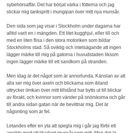
sybehörsaffär. Det har börjat värka i fötterna och jag
slickar mig tankspritt i mungipan över mitt nya munsår.
Den sida som jag visar i Stockholm under dagarna har
alltid varit en i mängden. Ett litet kugghjul, eller till och
med en liten flisa i den stora motoriken som bildar
Stockholms stad. Så oviktig och intetsägande att ingen
lägger märke till mig på gatorna i huvudstaden liksom
ingen lägger märke till ett sandkorn på stranden.
Men idag är det något som är annorlunda. Känslan av att
alla ser mig över axeln och blickarna som ibland
uttrycker ömkan över mitt tillstånd har bytts ut till blickar
av förakt, och kvinnor som vänder på snörskorna och går
till andra sidan gatan när de bevittnar mig. Det är
någonting som är fel.
Letandes efter en yta att spegla mig i går jag förbi ett
ansikte med ett likadant munsår som mitt. Men det är