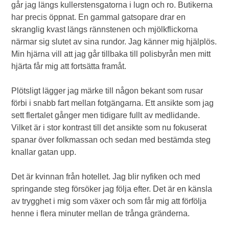
går jag längs kullerstensgatorna i lugn och ro. Butikerna
har precis öppnat. En gammal gatsopare drar en
skranglig kvast längs rännstenen och mjölkflickorna
närmar sig slutet av sina rundor. Jag känner mig hjälplös.
Min hjärna vill att jag går tillbaka till polisbyrån men mitt
hjärta får mig att fortsätta framåt.
Plötsligt lägger jag märke till någon bekant som rusar
förbi i snabb fart mellan fotgängarna. Ett ansikte som jag
sett flertalet gånger men tidigare fullt av medlidande.
Vilket är i stor kontrast till det ansikte som nu fokuserat
spanar över folkmassan och sedan med bestämda steg
knallar gatan upp.
Det är kvinnan från hotellet. Jag blir nyfiken och med
springande steg försöker jag följa efter. Det är en känsla
av trygghet i mig som växer och som får mig att förfölja
henne i flera minuter mellan de trånga gränderna.