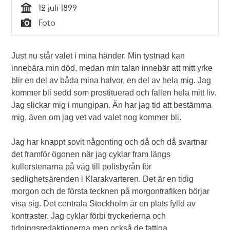
12 juli 1899
Tid
Foto
Typ
Just nu står valet i mina händer. Min tystnad kan
innebära min död, medan min talan innebär att mitt yrke
blir en del av båda mina halvor, en del av hela mig. Jag
kommer bli sedd som prostituerad och fallen hela mitt liv.
Jag slickar mig i mungipan. Än har jag tid att bestämma
mig, även om jag vet vad valet nog kommer bli.
Jag har knappt sovit någonting och då och då svartnar
det framför ögonen när jag cyklar fram längs
kullerstenarna på väg till polisbyrån för
sedlighetsärenden i Klarakvarteren. Det är en tidig
morgon och de första tecknen på morgontrafiken börjar
visa sig. Det centrala Stockholm är en plats fylld av
kontraster. Jag cyklar förbi tryckerierna och
tidningsredaktionerna men också de fattiga