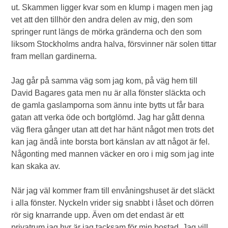
ut. Skammen ligger kvar som en klump i magen men jag
vet att den tillhör den andra delen av mig, den som
springer runt längs de mörka gränderna och den som
liksom Stockholms andra halva, försvinner när solen tittar
fram mellan gardinerna.
Jag går på samma väg som jag kom, på väg hem till
David Bagares gata men nu är alla fönster släckta och
de gamla gaslamporna som ännu inte bytts ut får bara
gatan att verka öde och bortglömd. Jag har gått denna
väg flera gånger utan att det har hänt något men trots det
kan jag ändå inte borsta bort känslan av att något är fel.
Någonting med mannen väcker en oro i mig som jag inte
kan skaka av.
När jag väl kommer fram till envåningshuset är det släckt
i alla fönster. Nyckeln vrider sig snabbt i låset och dörren
rör sig knarrande upp. Även om det endast är ett
privatrum jag hyr är jag tacksam för min bostad. Jag vill