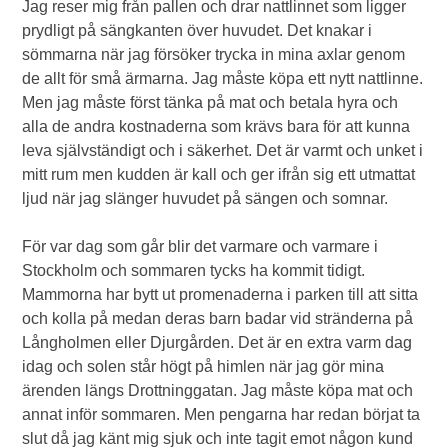
Jag reser mig från pallen och drar nattlinnet som ligger
prydligt på sängkanten över huvudet. Det knakar i
sömmarna när jag försöker trycka in mina axlar genom
de allt för små ärmarna. Jag måste köpa ett nytt nattlinne.
Men jag måste först tänka på mat och betala hyra och
alla de andra kostnaderna som krävs bara för att kunna
leva självständigt och i säkerhet. Det är varmt och unket i
mitt rum men kudden är kall och ger ifrån sig ett utmattat
ljud när jag slänger huvudet på sängen och somnar.
För var dag som går blir det varmare och varmare i
Stockholm och sommaren tycks ha kommit tidigt.
Mammorna har bytt ut promenaderna i parken till att sitta
och kolla på medan deras barn badar vid stränderna på
Långholmen eller Djurgården. Det är en extra varm dag
idag och solen står högt på himlen när jag gör mina
ärenden längs Drottninggatan. Jag måste köpa mat och
annat inför sommaren. Men pengarna har redan börjat ta
slut då jag känt mig sjuk och inte tagit emot någon kund