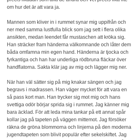
om hur det är att vara ja.
Mannen som kliver in i rummet synar mig uppifrån och
ner med samma lustfulla blick som jag sett i flera olika
ansikten, medan leendet får mustaschen att kröka sig.
Han sträcker fram händerna välkomnande och låter dem
båda omfamna min egen hand. Händerna är tjocka och
fyrkantiga och han har underliga rödbruna fläckar över
handflatorna. Sakta klär jag av mig och lägger mig ner.
När han väl sätter sig på mig knakar sängen och jag
begravs i madrassen. Han väger mycket för att vara en
så pass kort man. Han trycker sig mot mig och hans
svettiga odör börjar sprida sig i rummet. Jag känner mig
bara äcklad. För att leda mina tankar på ett annat spår
kollar jag på tapeten på väggen mittemot. Jag försöker
räkna de gröna blommorna och linjerna på den moderna
jugendtapeten som blivit populär efter sekelskiftet. Jag