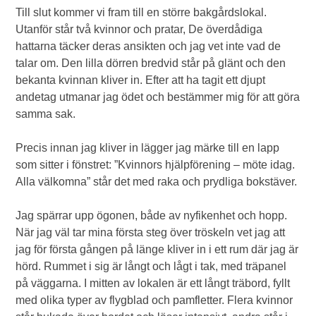
Till slut kommer vi fram till en större bakgårdslokal.
Utanför står två kvinnor och pratar, De överdådiga
hattarna täcker deras ansikten och jag vet inte vad de
talar om. Den lilla dörren bredvid står på glänt och den
bekanta kvinnan kliver in. Efter att ha tagit ett djupt
andetag utmanar jag ödet och bestämmer mig för att göra
samma sak.
Precis innan jag kliver in lägger jag märke till en lapp
som sitter i fönstret: ”Kvinnors hjälpförening – möte idag.
Alla välkomna” står det med raka och prydliga bokstäver.
Jag spärrar upp ögonen, både av nyfikenhet och hopp.
När jag väl tar mina första steg över tröskeln vet jag att
jag för första gången på länge kliver in i ett rum där jag är
hörd. Rummet i sig är långt och lågt i tak, med träpanel
på väggarna. I mitten av lokalen är ett långt träbord, fyllt
med olika typer av flygblad och pamfletter. Flera kvinnor