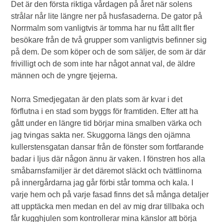
Det är den första riktiga vårdagen på året när solens
strålar når lite längre ner på husfasaderna. De gator på
Norrmalm som vanligtvis är tomma har nu fått allt fler
besökare från de två grupper som vanligtvis befinner sig
på dem. De som köper och de som säljer, de som är där
frivilligt och de som inte har något annat val, de äldre
männen och de yngre tjejerna.
Norra Smedjegatan är den plats som är kvar i det
förflutna i en stad som byggs för framtiden. Efter att ha
gått under en längre tid börjar mina smalben värka och
jag tvingas sakta ner. Skuggorna längs den ojämna
kullerstensgatan dansar från de fönster som fortfarande
badar i ljus där någon ännu är vaken. I fönstren hos alla
småbarnsfamiljer är det däremot släckt och tvättlinorna
på innergårdarna jag går förbi står tomma och kala. I
varje hem och på varje fasad finns det så många detaljer
att upptäcka men medan en del av mig drar tillbaka och
får kugghjulen som kontrollerar mina känslor att börja