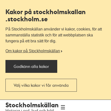
Kakor på stockholmskallan
.stockholm.se
På Stockholmskällan använder vi kakor, cookies, för att
sammanställa statistik och för att webbplatsen ska
fungera på ett bra sätt för dig.
Om kakor på Stockholmskällan
Godkänn alla kakor
Välj vilka kakor vi får använda
Till
Till
Stockholmskällan
navigationen
huvudinnehållet
Historia i ord, ljud och bild