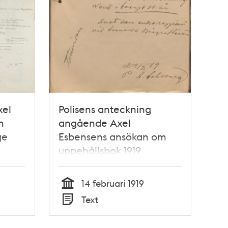
xel
Polisens anteckning
m
angående Axel
ge
Esbensens ansökan om
uppehållsbok 1919
14 februari 1919
Tid
Text
Typ