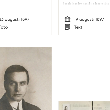
häktade och dömda 
”otukt, som mot nat
är” i augusti 1897.
23 augusti 1897
19 augusti 1897
Tid
Foto
Text
Typ