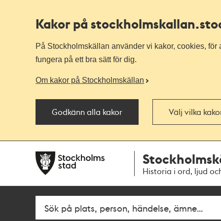
Kakor på stockholmskallan
.st
På Stockholmskällan använder vi kakor, cookies, för a
fungera på ett bra sätt för dig.
Om kakor på Stockholmskällan
Godkänn alla kakor
Välj vilka kak
Till
Till
Stockholmsk
navigationen
huvudinnehållet
Historia i ord, ljud oc
Fritextsök