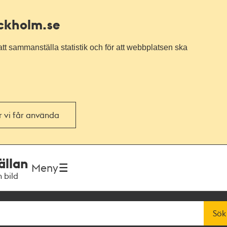
ockholm.se
tt sammanställa statistik och för att webbplatsen ska
or vi får använda
ällan
Meny
h bild
Sök