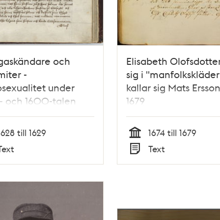
gaskändare och
Elisabeth Olofsdotter
iter -
sig i "manfolkskläde
sexualitet under
kallar sig Mats Ersson
- och 1600-talen
1679
1628 till 1629
1674 till 1679
Tid
Text
Text
Typ