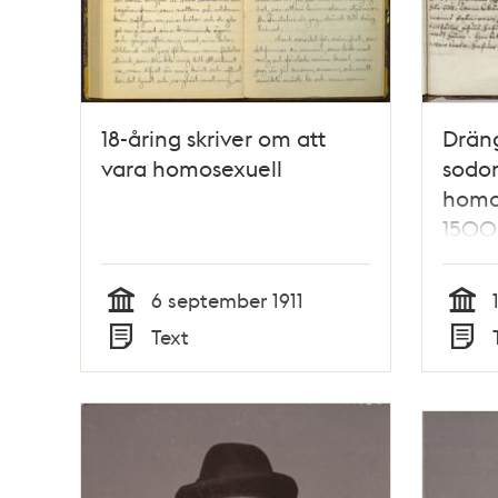
18-åring skriver om att
Drän
vara homosexuell
sodom
homo
1500
6 september 1911
Tid
Tid
Text
Typ
Typ