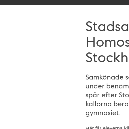
Stadsar
Homos
Stockh
Samkönade sex
under benämn
spår efter St
källorna berä
gymnasiet.
Här får eleverna k