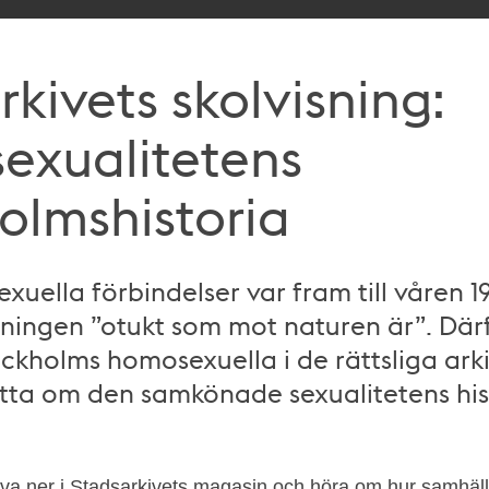
kivets skolvisning:
exualitetens
olmshistoria
uella förbindelser var fram till våren 19
ingen ”otukt som mot naturen är”. Därf
ockholms homosexuella i de rättsliga ark
tta om den samkönade sexualitetens his
liva ner i Stadsarkivets magasin och höra om hur samhäl