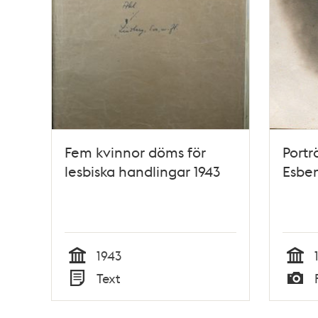
Fem kvinnor döms för
Portr
lesbiska handlingar 1943
Esben
1943
Tid
Tid
Text
Typ
Typ