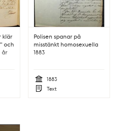
 klär
Polisen spanar på
r" och
misstänkt homosexuella
 år
1883
1883
Tid
Text
Typ