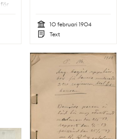
för
uren
10 februari 1904
Tid
Text
Typ