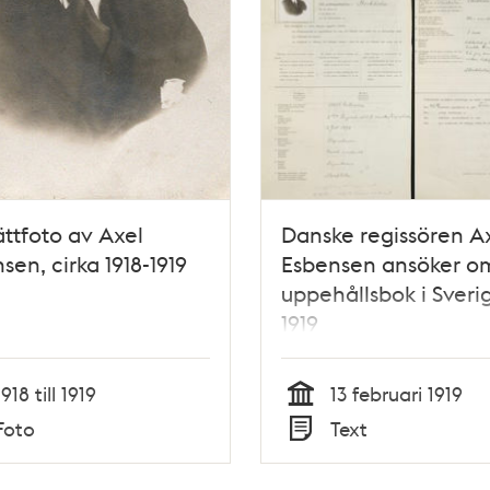
ättfoto av Axel
Danske regissören A
sen, cirka 1918-1919
Esbensen ansöker o
uppehållsbok i Sveri
1919
1918 till 1919
13 februari 1919
Tid
Foto
Text
Typ