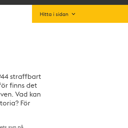
Hitta i sidan
44 straffbart
ör finns det
iven. Vad kan
toria? För
lets syn på