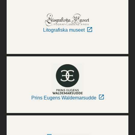
Litografiska museet
Prins Eugens Waldemarsudde