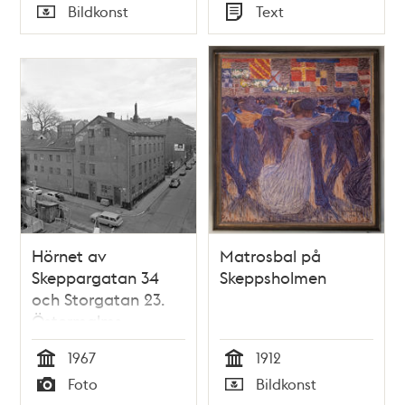
Tid
Tid
Bildkonst
Text
Typ
Typ
Hörnet av
Matrosbal på
Skeppargatan 34
Skeppsholmen
och Storgatan 23.
Östermalms
polisstation,
1967
1912
byggnad A
Tid
Tid
Foto
Bildkonst
Typ
Typ