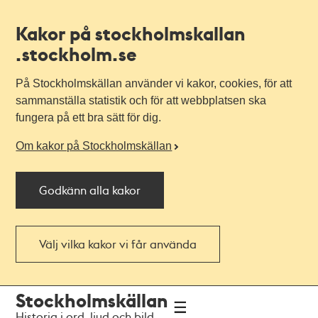
Kakor på stockholmskallan
.stockholm.se
På Stockholmskällan använder vi kakor, cookies, för att
sammanställa statistik och för att webbplatsen ska
fungera på ett bra sätt för dig.
Om kakor på Stockholmskällan
Godkänn alla kakor
Välj vilka kakor vi får använda
Till
Till
Stockholmskällan
navigationen
huvudinnehållet
Historia i ord, ljud och bild