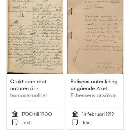
Otukt som mot
Polisens anteckning
naturen är -
angående Axel
homosexualitet
Esbensens ansökan
under 1700- och
om uppehållsbok
1800-talen
1919
1700 till 1900
14 februari 1919
Tid
Tid
Text
Text
Typ
Typ