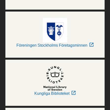
Föreningen Stockholms Företagsminnen
Kungliga Biblioteket