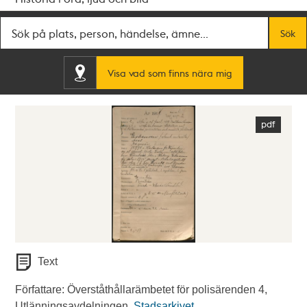
Fritextsök
Sök
Visa vad som finns nära mig
Text
Författare: Överståthållarämbetet för polisärenden 4,
Utlänningsavdelningen.
Stadsarkivet