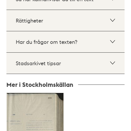
Rättigheter
Har du frågor om texten?
Stadsarkivet tipsar
Mer i Stockholmskällan
Relaterade
poster
och
teman