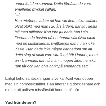
under förliden sommar. Detta förhållande vore
emellertid mycket sällan.
[---]
Han erkänner vidare att han vid flera olika tillfällen
öfvat otukt med män i 20 års åldern, därvid i flesta
fall med militärer. Kort före jul hade han i sin
förenämnda bostad på enehanda sätt öfvat otukt
med en kustartillerist, hvil
[ken]
ns namn han icke
visste. Han hade icke någon kännedom om att
detta slag af otukt vore straffbart här i landet, mera
än i Danmark, där två män i mogen ålder i enskilt
rum får och kan öfva otukt på enehanda sätt.
"
Enligt förhörsanteckningarna verkar Axel vara öppen
med sin homosexualitet. Han ändrar sig dock senare och
menar att polisen missförstått honom i förhör.
Vad hände sen?