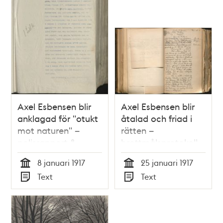
Axel Esbensen blir
Axel Esbensen blir
anklagad för "otukt
åtalad och friad i
mot naturen" –
rätten –
polisrapport 8
brottmålsprotokoll
januari 1917
25 januari 1917
8 januari 1917
25 januari 1917
Tid
Tid
Text
Text
Typ
Typ