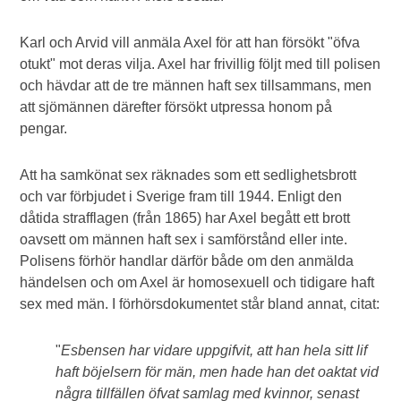
Karl och Arvid vill anmäla Axel för att han försökt "öfva
otukt" mot deras vilja. Axel har frivillig följt med till polisen
och hävdar att de tre männen haft sex tillsammans, men
att sjömännen därefter försökt utpressa honom på
pengar.
Att ha samkönat sex räknades som ett sedlighetsbrott
och var förbjudet i Sverige fram till 1944. Enligt den
dåtida strafflagen (från 1865) har Axel begått ett brott
oavsett om männen haft sex i samförstånd eller inte.
Polisens förhör handlar därför både om den anmälda
händelsen och om Axel är homosexuell och tidigare haft
sex med män. I förhörsdokumentet står bland annat, citat:
"
Esbensen har vidare uppgifvit, att han hela sitt lif
haft böjelsern för män, men hade han det oaktat vid
några tillfällen öfvat samlag med kvinnor, senast