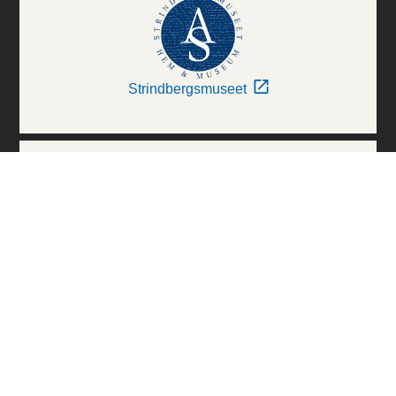
Strindbergsmuseet
Thielska Galleriet