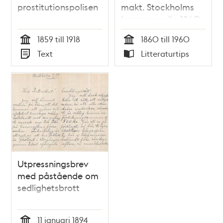
prostitutionspolisen
makt. Stockholms
homosexuella 1860-
1960.
1859 till 1918
1860 till 1960
Tid
Tid
Text
Litteraturtips
Typ
Typ
Utpressningsbrev
med påstående om
sedlighetsbrott
11 januari 1894