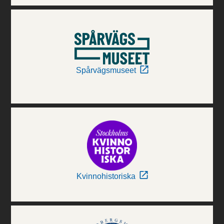
Spårvägsmuseet
Kvinnohistoriska