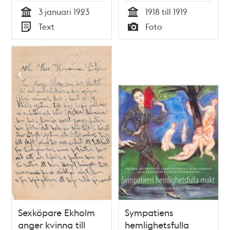
vittnesmål
3 januari 1923
1918 till 1919
Tid
Tid
Text
Foto
Typ
Typ
Sexköpare Ekholm
Sympatiens
anger kvinna till
hemlighetsfulla