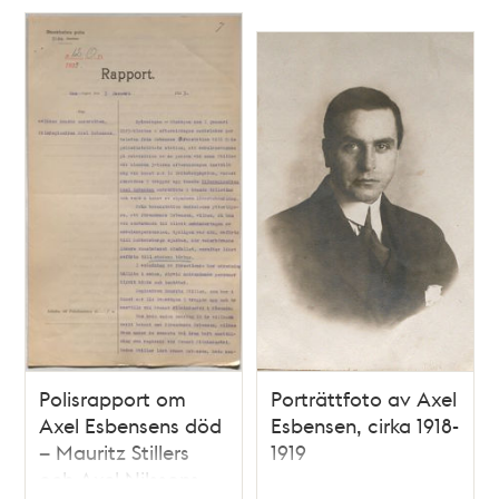
Polisrapport om
Porträttfoto av Axel
Axel Esbensens död
Esbensen, cirka 1918-
– Mauritz Stillers
1919
och Axel Nilssons