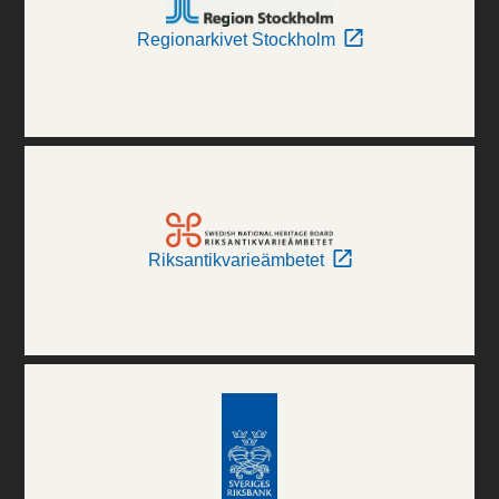
Regionarkivet Stockholm
Riksantikvarieämbetet