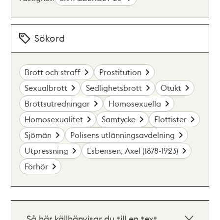
Sökord
Brott och straff
Prostitution
Sexualbrott
Sedlighetsbrott
Otukt
Brottsutredningar
Homosexuella
Homosexualitet
Samtycke
Flottister
Sjömän
Polisens utlänningsavdelning
Utpressning
Esbensen, Axel (1878-1923)
Förhör
Så här källhänvisar du till en text