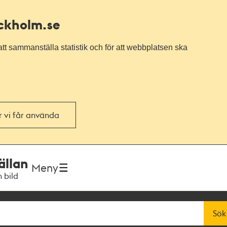
ockholm.se
tt sammanställa statistik och för att webbplatsen ska
or vi får använda
ällan
Meny
h bild
Sök