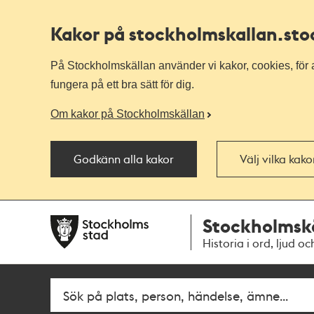
Kakor på stockholmskallan
.st
På Stockholmskällan använder vi kakor, cookies, för a
fungera på ett bra sätt för dig.
Om kakor på Stockholmskällan
Godkänn alla kakor
Välj vilka kak
Till
Till
Stockholmsk
navigationen
huvudinnehållet
Historia i ord, ljud oc
Fritextsök