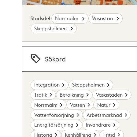
Stadsdel:
Norrmalm
Vasastan
Skeppsholmen
Sökord
Integration
Skeppsholmen
Trafik
Befolkning
Vasastaden
Norrmalm
Vatten
Natur
Vattenförsörjning
Arbetsmarknad
Energiförsörjning
Invandrare
Historia
Renhållning
Fritid