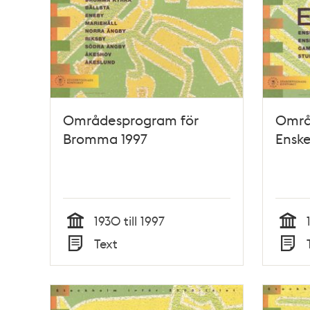
Områdesprogram för
Områ
Bromma 1997
Enske
1930 till 1997
Tid
Tid
Text
Typ
Typ