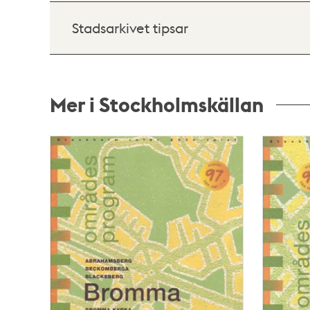
Stadsarkivet tipsar
Mer i Stockholmskällan
Relaterade
poster
och
teman