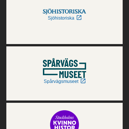
Sjöhistoriska
Spårvägsmuseet