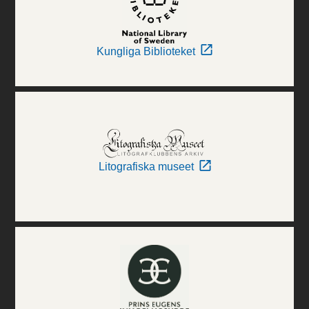
Kungliga Biblioteket
Litografiska museet