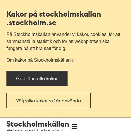
Kakor på stockholmskallan
.stockholm.se
På Stockholmskällan använder vi kakor, cookies, för att
sammanställa statistik och för att webbplatsen ska
fungera på ett bra sätt för dig.
Om kakor på Stockholmskällan
Godkänn alla kakor
Välj vilka kakor vi får använda
Till
Till
Stockholmskällan
navigationen
huvudinnehållet
Historia i ord, ljud och bild