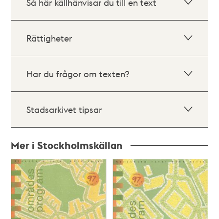
Så här källhänvisar du till en text
Rättigheter
Har du frågor om texten?
Stadsarkivet tipsar
Mer i Stockholmskällan
Relaterade
poster
och
teman