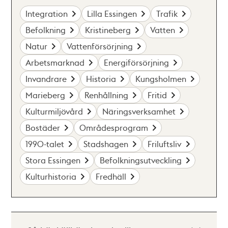
Integration
Lilla Essingen
Trafik
Befolkning
Kristineberg
Vatten
Natur
Vattenförsörjning
Arbetsmarknad
Energiförsörjning
Invandrare
Historia
Kungsholmen
Marieberg
Renhållning
Fritid
Kulturmiljövård
Näringsverksamhet
Bostäder
Områdesprogram
1990-talet
Stadshagen
Friluftsliv
Stora Essingen
Befolkningsutveckling
Kulturhistoria
Fredhäll