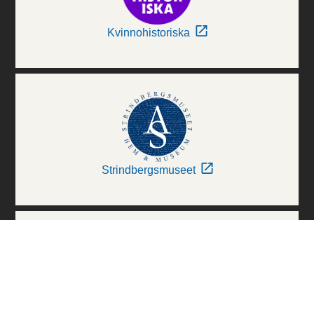
Kvinnohistoriska
Strindbergsmuseet
Thielska Galleriet