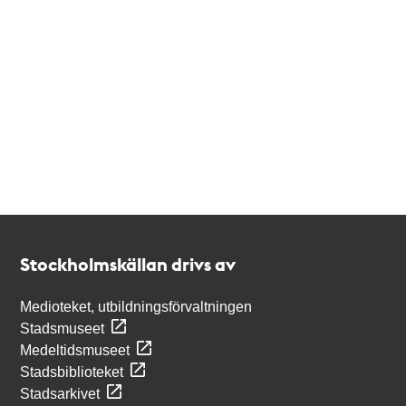
Kontakt
Stockholmskällan
Stockholmskällan drivs av
Medioteket, utbildningsförvaltningen
Stadsmuseet
Medeltidsmuseet
Stadsbiblioteket
Stadsarkivet