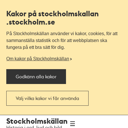
Kakor på stockholmskallan
.stockholm.se
På Stockholmskällan använder vi kakor, cookies, för att
sammanställa statistik och för att webbplatsen ska
fungera på ett bra sätt för dig.
Om kakor på Stockholmskällan
Godkänn alla kakor
Välj vilka kakor vi får använda
Till
Till
Stockholmskällan
navigationen
huvudinnehållet
Historia i ord, ljud och bild