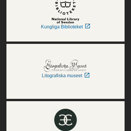
Kungliga Biblioteket
Litografiska museet