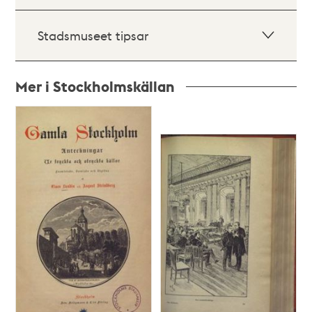
Stadsmuseet tipsar
Mer i Stockholmskällan
Relaterade
poster
och
teman