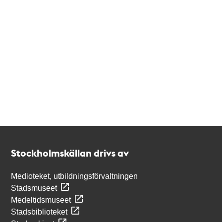
Kontakt
Stockholmskällan
Stockholmskällan drivs av
Medioteket, utbildningsförvaltningen
Stadsmuseet
Medeltidsmuseet
Stadsbiblioteket