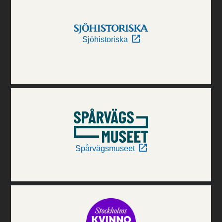
Sjöhistoriska
Spårvägsmuseet