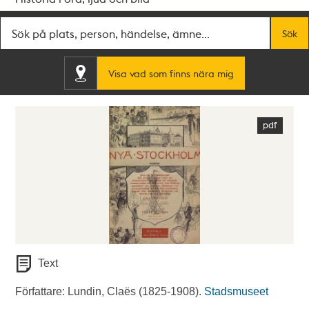
Fritextsök
Sök
Visa vad som finns nära mig
Text
Författare: Lundin, Claës (1825-1908).
Stadsmuseet