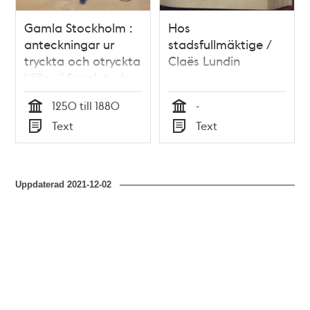
Gamla Stockholm :
Hos
anteckningar ur
stadsfullmäktige /
tryckta och otryckta
Claës Lundin
källor / framletade,
saml. och utg. af
1250 till 1880
-
Claes Lundin och
Tid
Tid
Text
Text
August Strindberg
Typ
Typ
Uppdaterad
2021-12-02