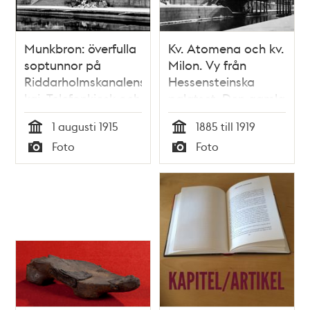
Munkbron: överfulla
Kv. Atomena och kv.
soptunnor på
Milon. Vy från
Riddarholmskanalens
Hessensteinska
kaj. Telefonkiosk och
palatset. Den gamla
i bakgrunden kv.
Riddarholmsbron
1 augusti 1915
1885 till 1919
Atomena och Milon
revs 1952 i samband
Tid
Tid
Foto
Foto
med att
Typ
Typ
tunnelbanan och
Centralbron anlades