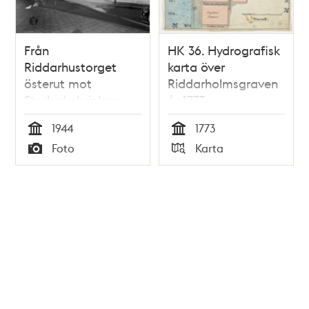
Från
HK 36. Hydrografisk
Riddarhustorget
karta över
österut mot
Riddarholmsgraven
Storkyrkobrinken
år 1773
med Storkyrkan i
1944
1773
fonden. Mitt i bilden
Tid
Tid
Foto
Karta
ligger Stora
Typ
Typ
Nygatan 1