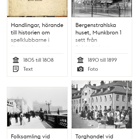
Handlingar, hörande
Bergenstrahlska
till historien om
huset, Munkbron 1
spelklubbarne i
sett från
Stockholm, och
Riddarholmen
deras bedröfliga
1805 till 1808
1890 till 1899
följder
Tid
Tid
Text
Foto
Typ
Typ
Folksamling vid
Torghandel vid