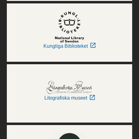
Kungliga Biblioteket
Litografiska museet