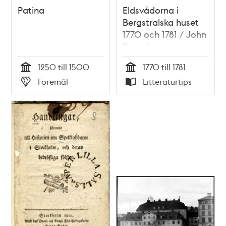
Patina
Eldsvådorna i
Bergstralska huset
1770 och 1781 / John
Swensk
1250 till 1500
1770 till 1781
Tid
Tid
Föremål
Litteraturtips
Typ
Typ