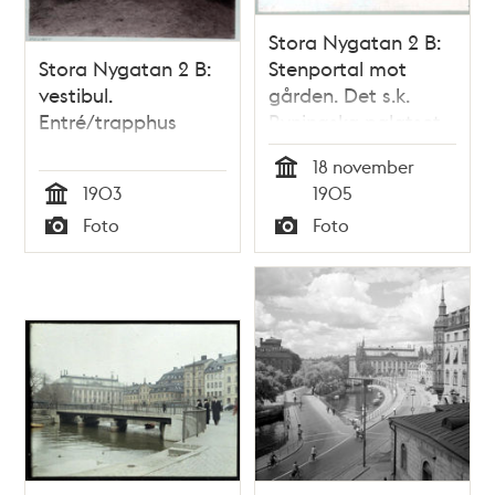
Stora Nygatan 2 B:
Stora Nygatan 2 B:
Stenportal mot
vestibul.
gården. Det s.k.
Entré/trapphus
Ryningska palatset,
18 november
Tid
1903
1905
Tid
Foto
Foto
Typ
Typ