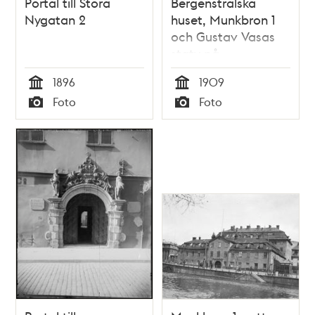
Portal till Stora
Bergenstralska
Nygatan 2
huset, Munkbron 1
och Gustav Vasas
staty på
Riddarhustorget.
1896
1909
Lilla Nygatan till
Tid
Tid
Foto
Foto
höger
Typ
Typ