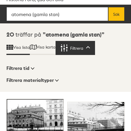
Sök
Fritextsök
Sök
Sökresultat
20
träffar på
atomena (gamla stan)
Visa karta
Visa lista
Filtrera
Filtrera
Filtrera tid
Filtrera materialtyper
Visningsläge
Totalt
20
träffar
Lista
Karta