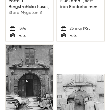
Portal till
Munkbron 1, sett
Bergstrahlska huset,
från Riddarholmen
Stora Nygatan 2
1896
25 maj 1928
Tid
Tid
Foto
Foto
Typ
Typ