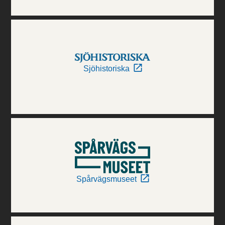
Sjöhistoriska
Spårvägsmuseet