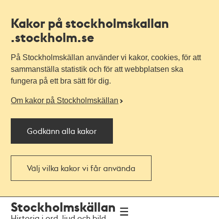
Kakor på stockholmskallan
.stockholm.se
På Stockholmskällan använder vi kakor, cookies, för att
sammanställa statistik och för att webbplatsen ska
fungera på ett bra sätt för dig.
Om kakor på Stockholmskällan
Godkänn alla kakor
Välj vilka kakor vi får använda
Till
Till
Stockholmskällan
navigationen
huvudinnehållet
Historia i ord, ljud och bild