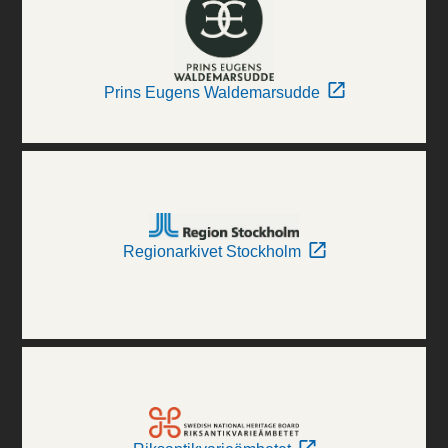
Prins Eugens Waldemarsudde
Regionarkivet Stockholm