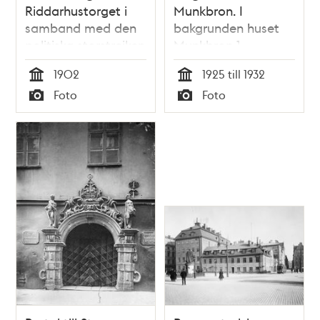
Riddarhustorget i
Munkbron. I
samband med den
bakgrunden huset
politiska storstrejken
Munkbron 1
år 1902. Poliser vid
1902
1925 till 1932
Riddarholmsbron
Tid
Tid
Foto
Foto
som stängts av
Typ
Typ
under strejken.