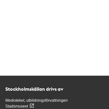
Kontakt
Stockholmskällan
Stockholmskällan drivs av
Medioteket, utbildningsförvaltningen
Stadsmuseet