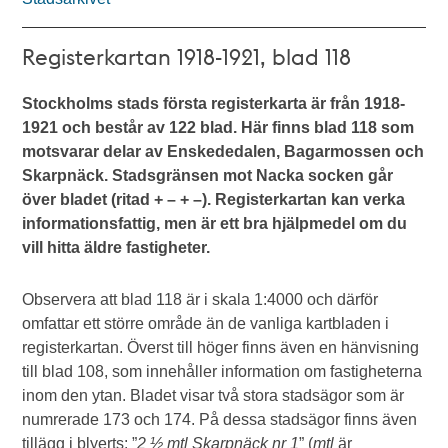
Registerkartan 1918-1921, blad 118
Stockholms stads första registerkarta är från 1918-
1921 och består av 122 blad. Här finns blad 118 som
motsvarar delar av Enskededalen, Bagarmossen och
Skarpnäck. Stadsgränsen mot Nacka socken går
över bladet (ritad + – + –). Registerkartan kan verka
informationsfattig, men är ett bra hjälpmedel om du
vill hitta äldre fastigheter.
Observera att blad 118 är i skala 1:4000 och därför
omfattar ett större område än de vanliga kartbladen i
registerkartan. Överst till höger finns även en hänvisning
till blad 108, som innehåller information om fastigheterna
inom den ytan. Bladet visar två stora stadsägor som är
numrerade 173 och 174. På dessa stadsägor finns även
tillägg i blyerts: ”
2 ½ mtl Skarpnäck nr 1
” (
mtl
är