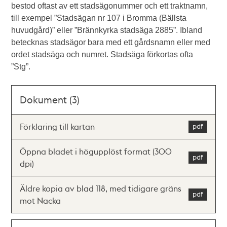
bestod oftast av ett stadsägonummer och ett traktnamn,
till exempel ”Stadsägan nr 107 i Bromma (Bällsta
huvudgård)” eller ”Brännkyrka stadsäga 2885”. Ibland
betecknas stadsägor bara med ett gårdsnamn eller med
ordet stadsäga och numret. Stadsäga förkortas ofta
”Stg”.
Dokument (3)
Förklaring till kartan
Öppna bladet i högupplöst format (300
dpi)
Äldre kopia av blad 118, med tidigare gräns
mot Nacka