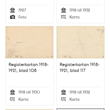
slutet av april.
1927
1918 till 1932
Tid
Tid
Foto
Karta
Typ
Typ
Registerkartan 1918-
Registerkartan 1918-
1921, blad 108
1921, blad 117
1918 till 1930
1918 till 1932
Tid
Tid
Karta
Karta
Typ
Typ