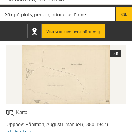
Fritextsök
Sök
Visa vad som finns nära mig
Karta
Upphov: Påhlman, August Emanuel (1880-1947).
Stadsarkivet