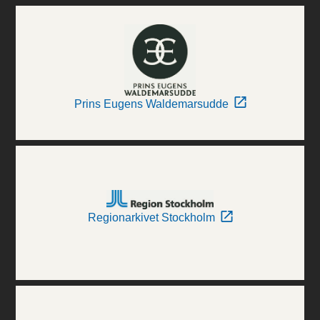
Prins Eugens Waldemarsudde
Regionarkivet Stockholm