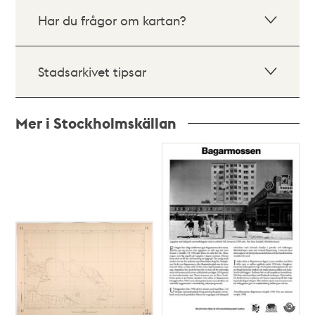
Har du frågor om kartan?
Stadsarkivet tipsar
Mer i Stockholmskällan
Relaterade
poster
och
teman