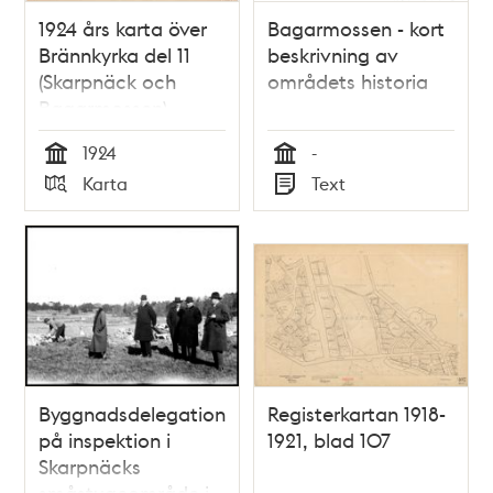
1924 års karta över
Bagarmossen - kort
Brännkyrka del 11
beskrivning av
(Skarpnäck och
områdets historia
Bagarmossen)
1924
-
Tid
Tid
Karta
Text
Typ
Typ
Byggnadsdelegation
Registerkartan 1918-
på inspektion i
1921, blad 107
Skarpnäcks
småstugeområde i