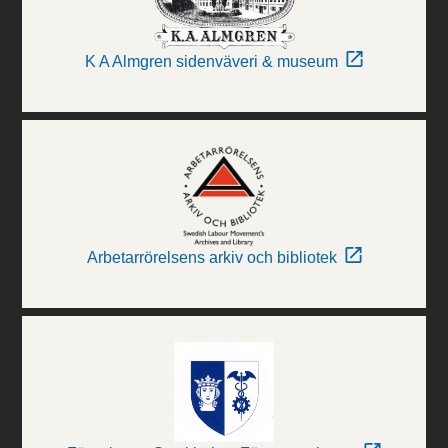
K A Almgren sidenväveri & museum
Arbetarrörelsens arkiv och bibliotek