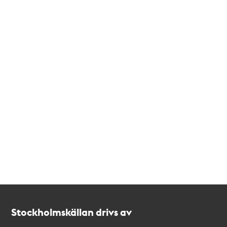
Kontakt
Stockholmskällan
Stockholmskällan drivs av