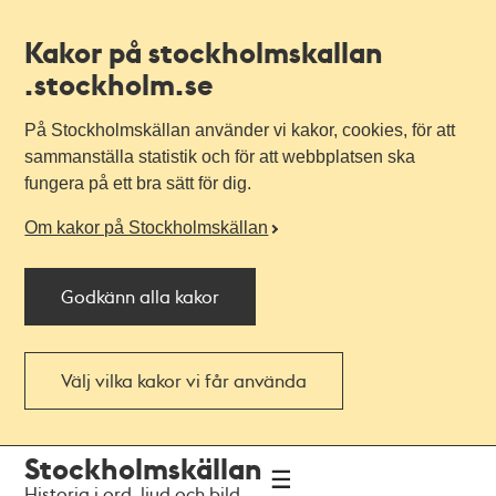
Kakor på stockholmskallan
.stockholm.se
På Stockholmskällan använder vi kakor, cookies, för att
sammanställa statistik och för att webbplatsen ska
fungera på ett bra sätt för dig.
Om kakor på Stockholmskällan
Godkänn alla kakor
Välj vilka kakor vi får använda
Till
Till
Stockholmskällan
navigationen
huvudinnehållet
Historia i ord, ljud och bild