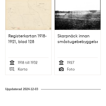
Registerkartan 1918-
Skarpnäck innan
1921, blad 128
småstugebebyggelse
1918 till 1932
1927
Tid
Tid
Karta
Foto
Typ
Typ
Uppdaterad
2024-12-03