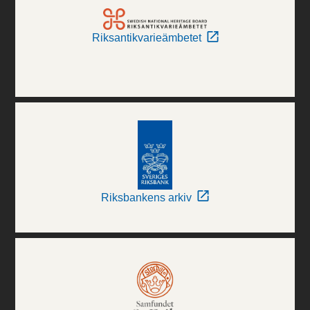
Riksantikvarieämbetet
Riksbankens arkiv