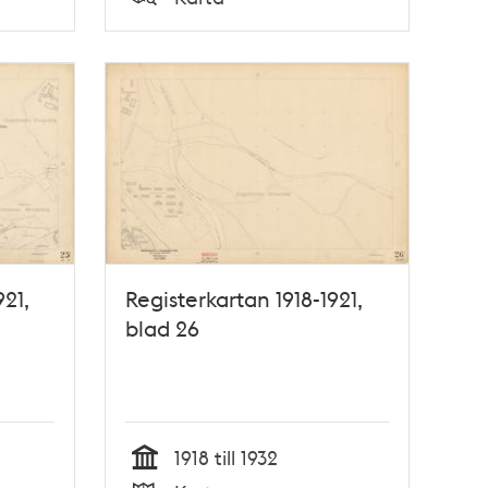
Typ
921,
Registerkartan 1918-1921,
blad 26
1918 till 1932
Tid