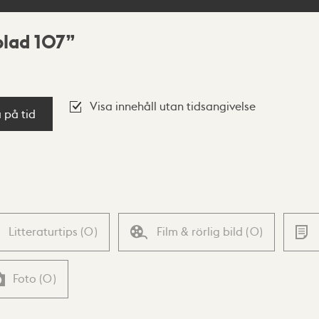
blad 107
Visa innehåll utan tidsangivelse
a på tid
Litteraturtips
(
0
)
Film & rörlig bild
(
0
)
Foto
(
0
)