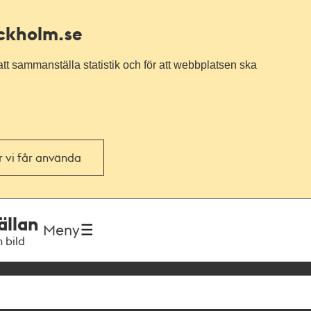
ockholm.se
tt sammanställa statistik och för att webbplatsen ska
or vi får använda
ällan
Meny
h bild