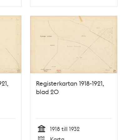
Typ
921,
Registerkartan 1918-1921,
blad 20
1918 till 1932
Tid
Karta