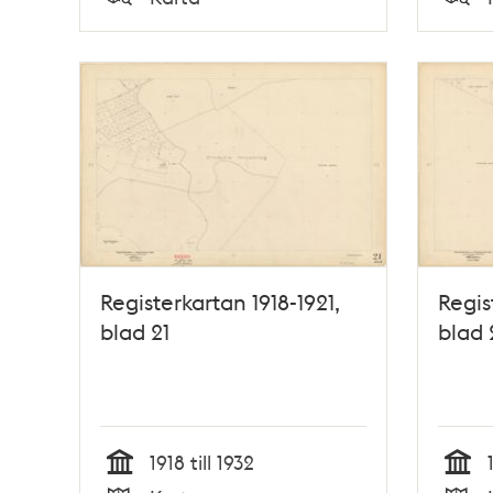
Typ
Typ
Registerkartan 1918-1921,
Regis
blad 21
blad 
1918 till 1932
Tid
Tid