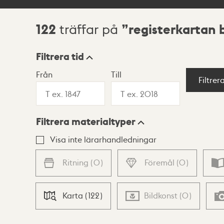
122
registerkartan 
träffar på
Sökresultat
Filtrera tid
Från
Till
Visningsläge
Filtrer
Filtrera materialtyper
Lista
Karta
Visa inte lärarhandledningar
Ritning
(
0
)
Föremål
(
0
)
Karta
(
122
)
Bildkonst
(
0
)