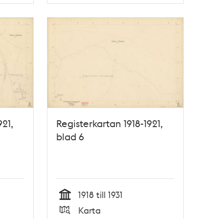
Typ
921,
Registerkartan 1918-1921,
blad 6
1918 till 1931
Tid
Karta