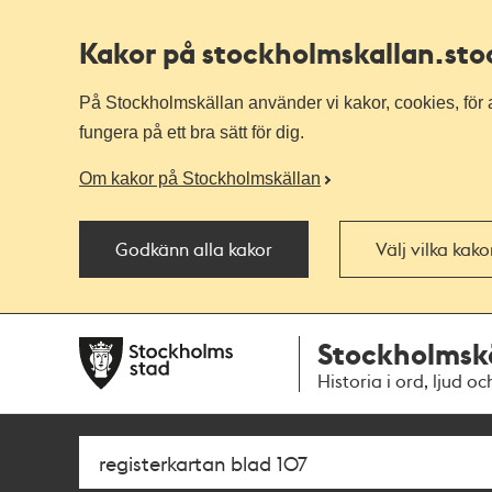
Kakor på stockholmskallan
.st
På Stockholmskällan använder vi kakor, cookies, för a
fungera på ett bra sätt för dig.
Om kakor på Stockholmskällan
Godkänn alla kakor
Välj vilka kak
Till
Till
Stockholmsk
navigationen
huvudinnehållet
Historia i ord, ljud oc
Sök
Fritextsök