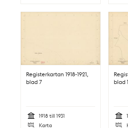
Typ
Typ
Registerkartan 1918-1921,
Regis
blad 7
blad 
1918 till 1931
Tid
Tid
Karta