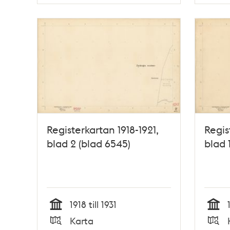
Typ
Typ
Registerkartan 1918-1921,
Regis
blad 2 (blad 6545)
blad 
1918 till 1931
Tid
Tid
Karta