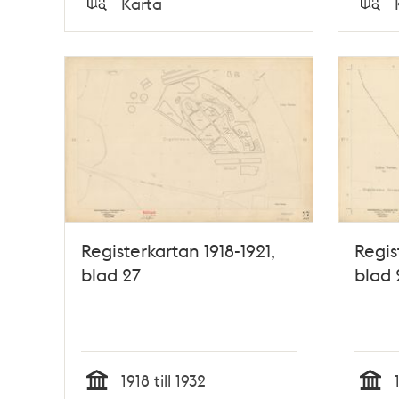
Karta
Typ
Typ
Registerkartan 1918-1921,
Regis
blad 27
blad 
1918 till 1932