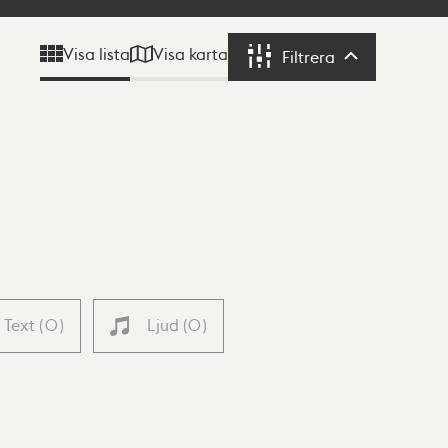
Visa karta
Visa lista
Filtrera
Filtrera
Text
(
0
)
Ljud
(
0
)