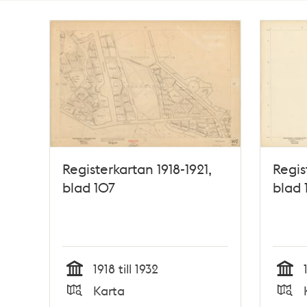
Totalt
122
träffar
Registerkartan 1918-1921,
Regis
blad 107
blad 
1918 till 1932
Tid
Tid
Karta