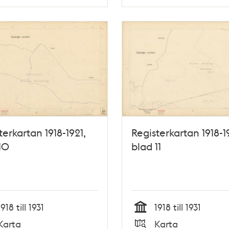
Typ
terkartan 1918-1921,
Registerkartan 1918-1
10
blad 11
1918 till 1931
1918 till 1931
Tid
Karta
Karta