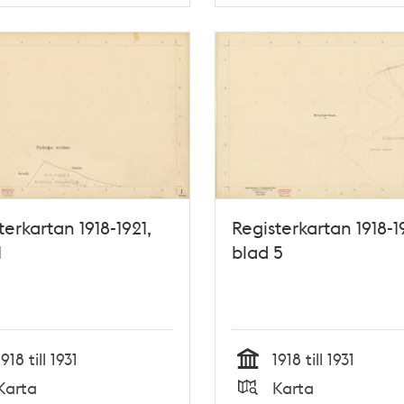
Typ
terkartan 1918-1921,
Registerkartan 1918-1
1
blad 5
1918 till 1931
1918 till 1931
Tid
Karta
Karta