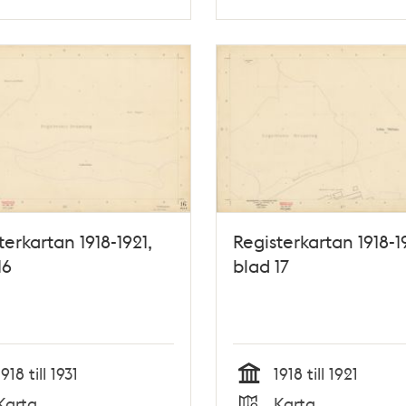
Typ
terkartan 1918-1921,
Registerkartan 1918-1
16
blad 17
1918 till 1931
1918 till 1921
Tid
Karta
Karta