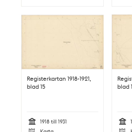
Typ
Typ
Registerkartan 1918-1921,
Regis
blad 15
blad 
1918 till 1931
Tid
Tid
Karta