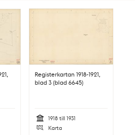
921,
Registerkartan 1918-1921,
blad 3 (blad 6645)
1918 till 1931
Tid
Karta