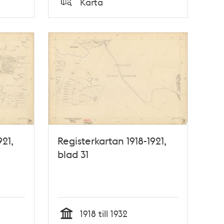
Karta
Typ
921,
Registerkartan 1918-1921,
blad 31
1918 till 1932