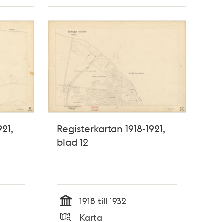
Typ
921,
Registerkartan 1918-1921,
blad 12
1918 till 1932
Tid
Karta