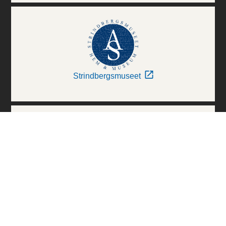
Strindbergsmuseet
Thielska Galleriet