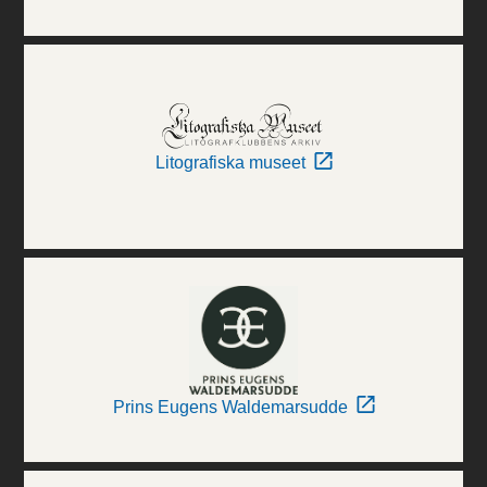
Litografiska museet
Prins Eugens Waldemarsudde