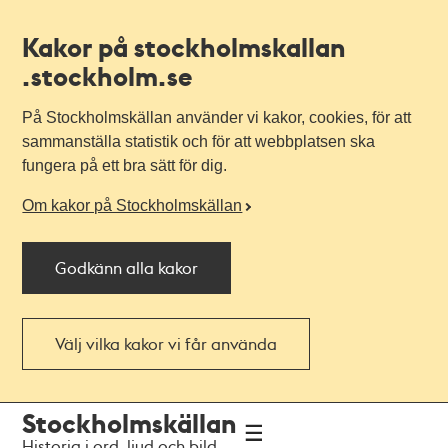
Kakor på stockholmskallan
.stockholm.se
På Stockholmskällan använder vi kakor, cookies, för att
sammanställa statistik och för att webbplatsen ska
fungera på ett bra sätt för dig.
Om kakor på Stockholmskällan
Godkänn alla kakor
Välj vilka kakor vi får använda
Till
Till
Stockholmskällan
navigationen
huvudinnehållet
Historia i ord, ljud och bild