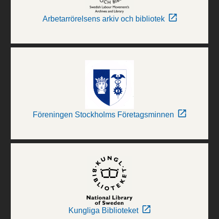
Arbetarrörelsens arkiv och bibliotek
Föreningen Stockholms Företagsminnen
Kungliga Biblioteket