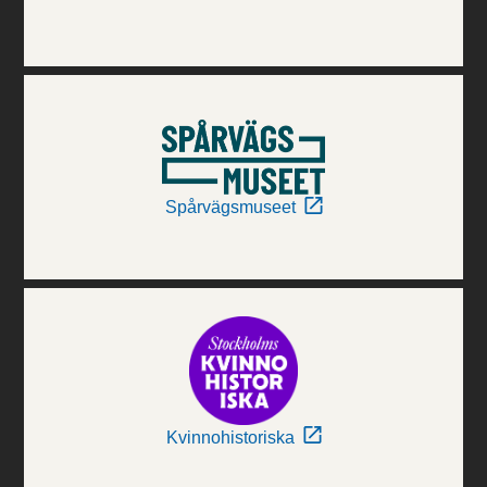
Spårvägsmuseet
Kvinnohistoriska