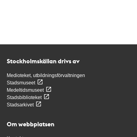
Kontakt
Stockholmskällan
Stockholmskällan drivs av
Medioteket, utbildningsförvaltningen
Stadsmuseet
Medeltidsmuseet
Stadsbiblioteket
Stadsarkivet
Om webbplatsen