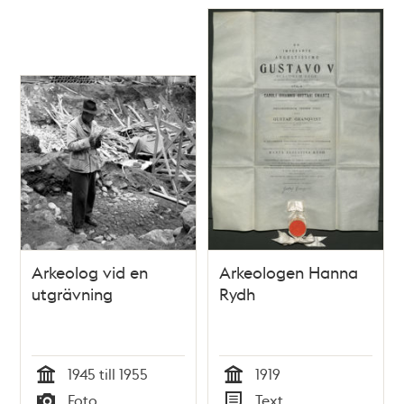
Relaterade
poster
och
teman
Arkeolog vid en
Arkeologen Hanna
utgrävning
Rydh
1945 till 1955
1919
Tid
Tid
Foto
Text