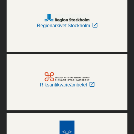
Regionarkivet Stockholm
Riksantikvarieämbetet