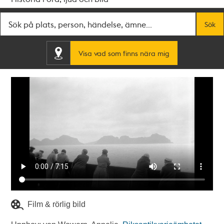
Fritextsök
Sök
Visa vad som finns nära mig
Film & rörlig bild