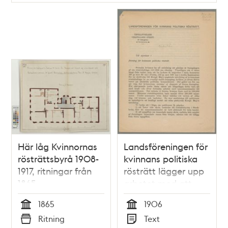
Här låg Kvinnornas
Landsföreningen för
rösträttsbyrå 1908-
kvinnans politiska
1917, ritningar från
rösträtt lägger upp
1865
arbetet med att
samla in
1865
1906
namnunderskrifter i
Tid
Tid
Ritning
Text
syfte att skynda på