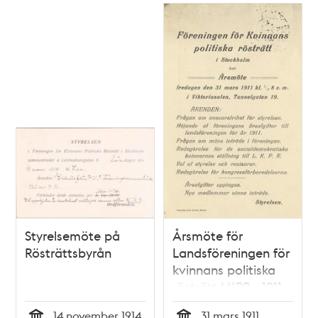
Styrelsemöte på
Årsmöte för
Rösträttsbyrån
Landsföreningen för
kvinnans politiska
rösträtt LKPR - 1911
14 november 1914
31 mars 1911