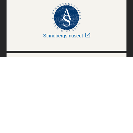
Strindbergsmuseet
Thielska Galleriet