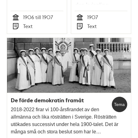
den kvinnliga
rösträttsrörelsen i
1906 till 1907
1907
Storbritannien -
Tid
Tid
Text
Text
1907
Typ
Typ
De förde demokratin framåt
Tema
2018-2022 firar vi 100-årsfirandet av den
allmänna och lika rösträtten i Sverige. Rösträtten
utökades successivt under hela 1900-talet. Det är
många små och stora beslut som har le…