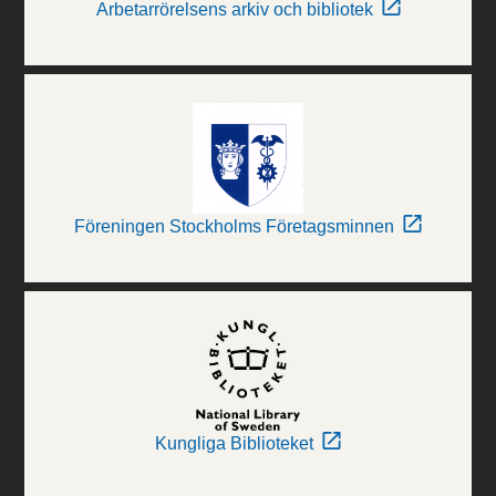
Arbetarrörelsens arkiv och bibliotek
Föreningen Stockholms Företagsminnen
Kungliga Biblioteket