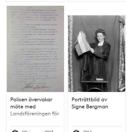
Typ
Typ
utredningen om
kvinnlig rösträtt
Polisen övervakar
Porträttbild av
möte med
Signe Bergman
Landsföreningen för
kvinnans politiska
rösträtt