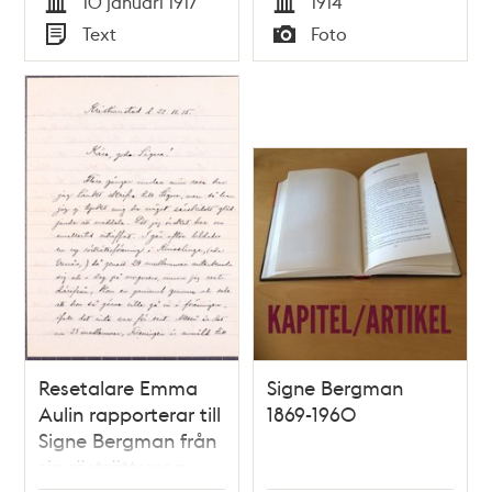
10 januari 1917
1914
Tid
Tid
Text
Foto
Typ
Typ
Resetalare Emma
Signe Bergman
Aulin rapporterar till
1869-1960
Signe Bergman från
sin rösträttsresa