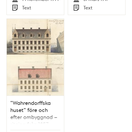
Tid
Tid
Text
Text
Typ
Typ
”Wahrendorffska
huset” före och
efter ombyggnad –
ritning från 1857