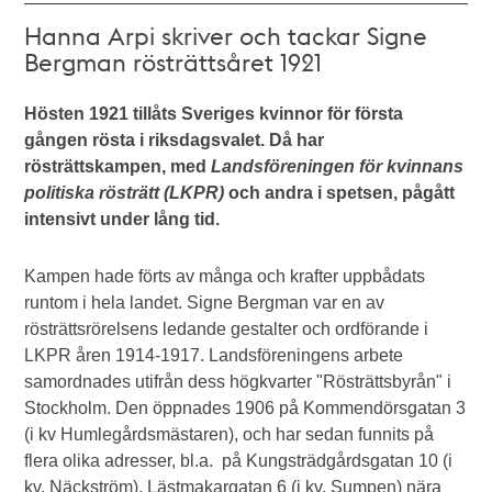
Hanna Arpi skriver och tackar Signe
Bergman rösträttsåret 1921
Hösten 1921 tillåts Sveriges kvinnor för första
gången rösta i riksdagsvalet. Då har
rösträttskampen, med
Landsföreningen för kvinnans
politiska rösträtt (LKPR)
och andra i spetsen, pågått
intensivt under lång tid.
Kampen hade förts av många och krafter uppbådats
runtom i hela landet. Signe Bergman var en av
rösträttsrörelsens ledande gestalter och ordförande i
LKPR åren 1914-1917. Landsföreningens arbete
samordnades utifrån dess högkvarter "Rösträttsbyrån" i
Stockholm. Den öppnades 1906 på Kommendörsgatan 3
(i kv Humlegårdsmästaren), och har sedan funnits på
flera olika adresser, bl.a. på Kungsträdgårdsgatan 10 (i
kv. Näckström), Lästmakargatan 6 (i kv. Sumpen) nära