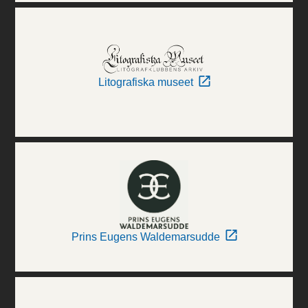
Litografiska museet
Prins Eugens Waldemarsudde