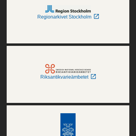
Regionarkivet Stockholm
Riksantikvarieämbetet