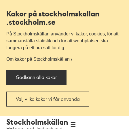
Kakor på stockholmskallan
.stockholm.se
På Stockholmskällan använder vi kakor, cookies, för att
sammanställa statistik och för att webbplatsen ska
fungera på ett bra sätt för dig.
Om kakor på Stockholmskällan
Godkänn alla kakor
Välj vilka kakor vi får använda
Till
Till
Stockholmskällan
navigationen
huvudinnehållet
Historia i ord, ljud och bild