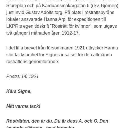
Stureplan och på Karduansmakargatan 6 (i kv. Björnen)
just invid Gustav Adolfs torg. På plats i rösträttsbyråns
lokaler ansvarade Hanna Arpi för expeditionen till
LKPR:s egen tidskrift "Rösträtt för kvinnor", som utgavs
två gånger i månaden åren 1912-17.
I det lilla brevet från försommaren 1921 uttrycker Hanna
stor tacksamhet för Signes insatser för den allmänna
rösträttens genomförande:
Postst. 1/6 1921
Kära Signe,
Mitt varma tack!
Rösträtten, den är du. Du är dess A. och O. Den
lysande stjärnan - med kometer.