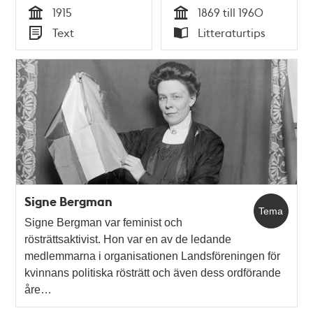
1915
1915
1869 till 1960
Tid
Tid
Text
Litteraturtips
Typ
Typ
Signe Bergman
Tema
Signe Bergman var feminist och
rösträttsaktivist. Hon var en av de ledande
medlemmarna i organisationen Landsföreningen för
kvinnans politiska rösträtt och även dess ordförande
åre…