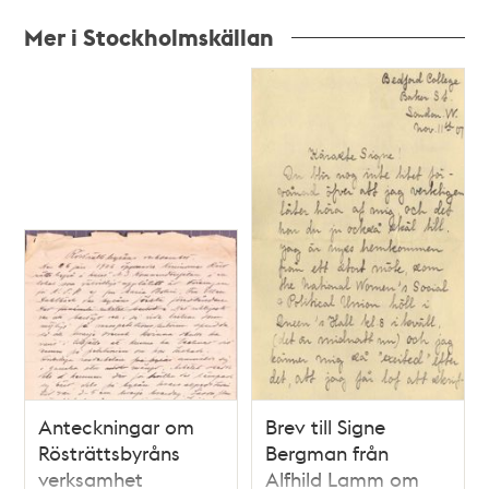
Mer i Stockholmskällan
Relaterade
poster
och
teman
Anteckningar om
Brev till Signe
Rösträttsbyråns
Bergman från
verksamhet
Alfhild Lamm om