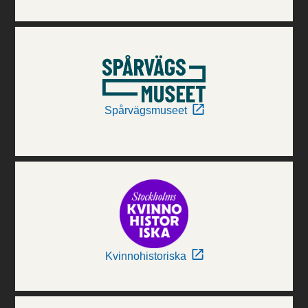
Spårvägsmuseet
Kvinnohistoriska