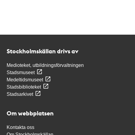
Kontakt
Stockholmskällan
Stockholmskällan drivs av
Medioteket, utbildningsförvaltningen
Stadsmuseet
Medeltidsmuseet
Stadsbiblioteket
Stadsarkivet
Om webbplatsen
Kontakta oss
Om Stockholmskällan