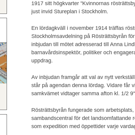
1917 sitt högkvarter "Kvinnornas rösträtts
just invid Stureplan i Stockholm.
En lördagkväll i november 1914 träffas rös
Stockholmsavdelning på Rösträttsbyrån för
inbjudan till mötet adresserad till Anna Li
barnavårdsinspektör, politiker och engage
uppdrag.
Av inbjudan framgår att val av nytt verkställ
står på agendan denna lördag. Vidare får vi
samkvämet vidtager samma afton kl. 1/2 9
Rösträttsbyrån fungerade som arbetsplats,
sambandscentral för det landsomfattande r
som expedition med öppettider varje varda