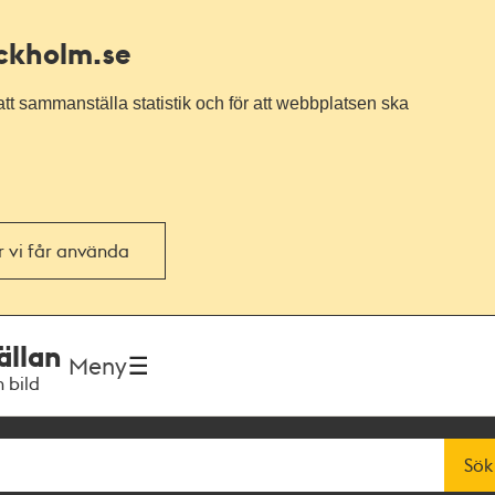
ockholm.se
tt sammanställa statistik och för att webbplatsen ska
or vi får använda
ällan
Meny
h bild
Sök