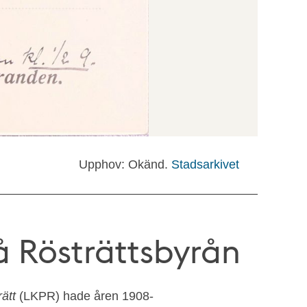
Upphov: Okänd.
Stadsarkivet
å Rösträttsbyrån
ätt
(LKPR) hade åren 1908-