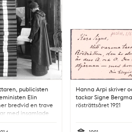
ttaren, publicisten
Hanna Arpi skriver o
eministen Elin
tackar Signe Bergm
r bredvid en trave
rösträttsåret 1921
ar med insamlade
istor för kvinnlig
tt.
1914
1921