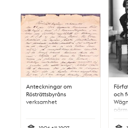
Anteckningar om
Förfa
Rösträttsbyråns
och f
verksamhet
Wägne
pärm
namnl
rösträ
1906 till 1907