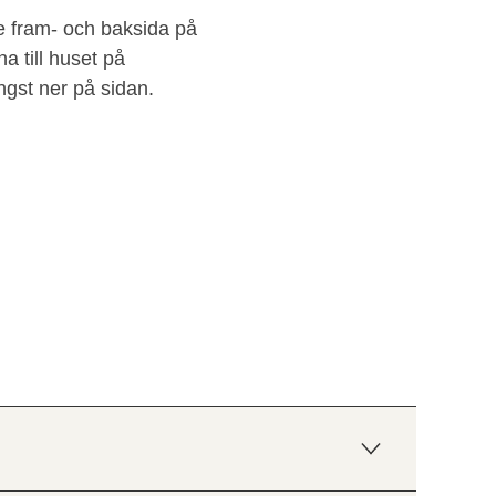
de fram- och baksida på
a till huset på
ngst ner på sidan.