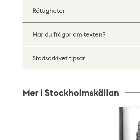
Rättigheter
Har du frågor om texten?
Stadsarkivet tipsar
Mer i Stockholmskällan
Relaterade
poster
och
teman