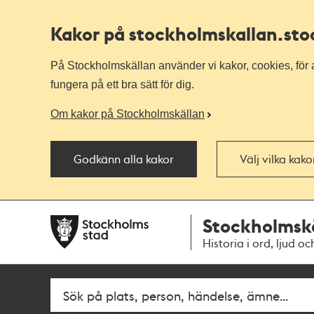
Kakor på stockholmskallan
.st
På Stockholmskällan använder vi kakor, cookies, för a
fungera på ett bra sätt för dig.
Om kakor på Stockholmskällan
Godkänn alla kakor
Välj vilka kak
Till
Till
Stockholmsk
navigationen
huvudinnehållet
Historia i ord, ljud oc
Fritextsök