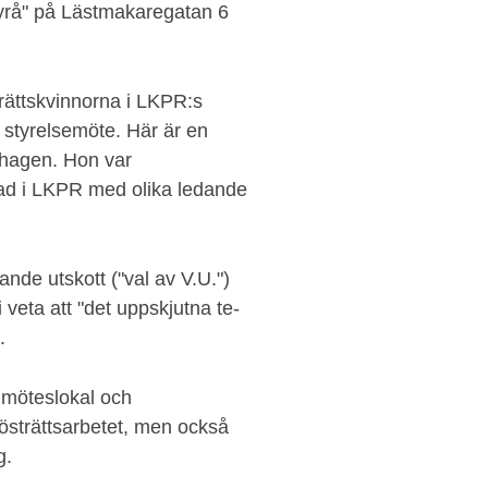
byrå" på Lästmakaregatan 6
trättskvinnorna i LKPR:s
 styrelsemöte. Här är en
ndhagen. Hon var
rad i LKPR med olika ledande
ande utskott ("val av V.U.")
 veta att "det uppskjutna te-
".
 möteslokal och
östrättsarbetet, men också
g.