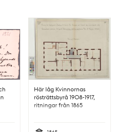
ch
Här låg Kvinnornas
an
rösträttsbyrå 1908-1917,
ritningar från 1865
1865