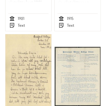
rösträttsåret 1921
sin rösträttsresa
1915
1921
1915
Tid
Tid
Text
Text
Typ
Typ