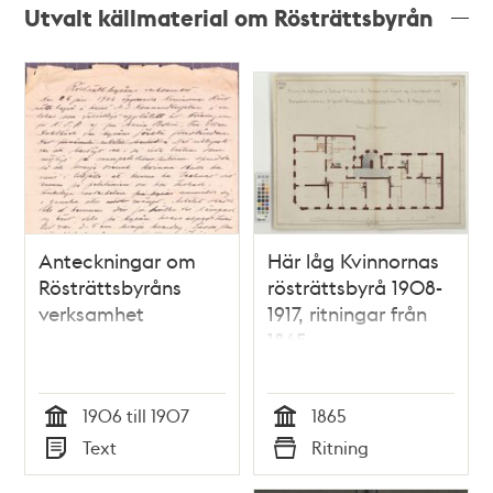
Utvalt källmaterial om Rösträttsbyrån
Anteckningar om
Här låg Kvinnornas
Rösträttsbyråns
rösträttsbyrå 1908-
verksamhet
1917, ritningar från
1865
1906 till 1907
1865
Tid
Tid
Text
Ritning
Typ
Typ