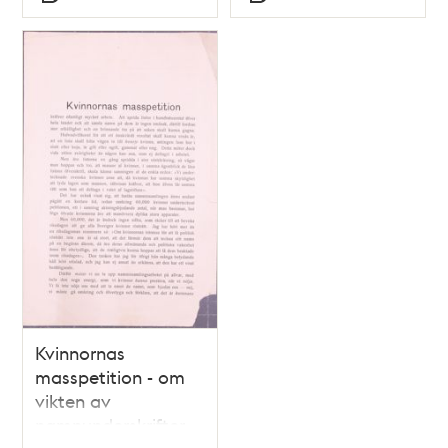
Typ
Typ
Kvinnornas
masspetition - om
vikten av
namnunderskrifter