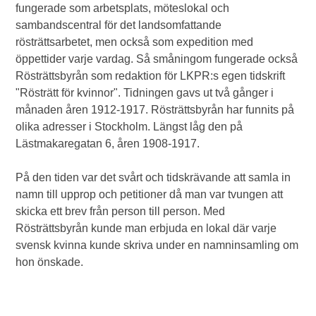
fungerade som arbetsplats, möteslokal och
sambandscentral för det landsomfattande
rösträttsarbetet, men också som expedition med
öppettider varje vardag. Så småningom fungerade också
Rösträttsbyrån som redaktion för LKPR:s egen tidskrift
"Rösträtt för kvinnor". Tidningen gavs ut två gånger i
månaden åren 1912-1917. Rösträttsbyrån har funnits på
olika adresser i Stockholm. Längst låg den på
Lästmakaregatan 6, åren 1908-1917.
På den tiden var det svårt och tidskrävande att samla in
namn till upprop och petitioner då man var tvungen att
skicka ett brev från person till person. Med
Rösträttsbyrån kunde man erbjuda en lokal där varje
svensk kvinna kunde skriva under en namninsamling om
hon önskade.