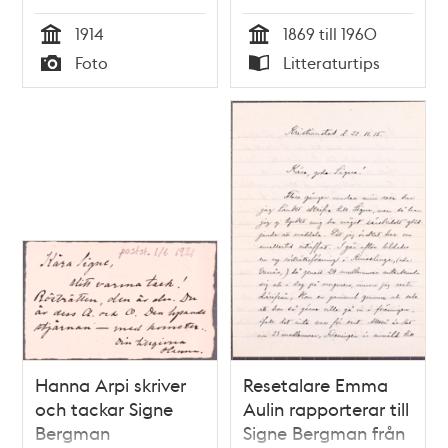
1914
1869 till 1960
Tid
Tid
Foto
Litteraturtips
Typ
Typ
Hanna Arpi skriver
Resetalare Emma
och tackar Signe
Aulin rapporterar till
Bergman
Signe Bergman från