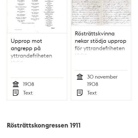
Rösträttskvinna
Upprop mot
nekar stödja upprop
angrepp på
för yttrandefriheten
yttrandefriheten
1908
1908
30 november
Tid
1908
1908
Tid
Text
Text
Typ
Typ
Rösträttskongressen 1911