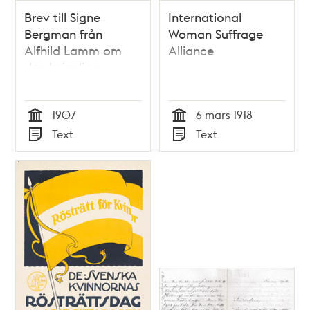
Brev till Signe
International
Bergman från
Woman Suffrage
Alfhild Lamm om
Alliance
den kvinnliga
rösträttsrörelsen i
Storbritannien -
1907
6 mars 1918
1907
Tid
Tid
Text
Text
Typ
Typ