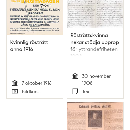
Rösträttskvinna
Kvinnlig rösträtt
nekar stödja upprop
anno 1916
för yttrandefriheten
1908
30 november
Tid
7 oktober 1916
1908
Tid
Bildkonst
Text
Typ
Typ