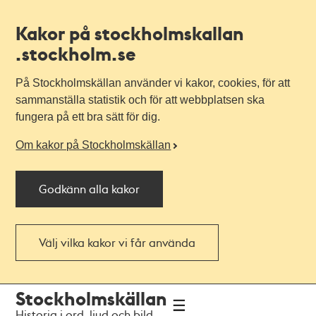
Kakor på stockholmskallan
.stockholm.se
På Stockholmskällan använder vi kakor, cookies, för att
sammanställa statistik och för att webbplatsen ska
fungera på ett bra sätt för dig.
Om kakor på Stockholmskällan
Godkänn alla kakor
Välj vilka kakor vi får använda
Till
Till
Stockholmskällan
navigationen
huvudinnehållet
Historia i ord, ljud och bild