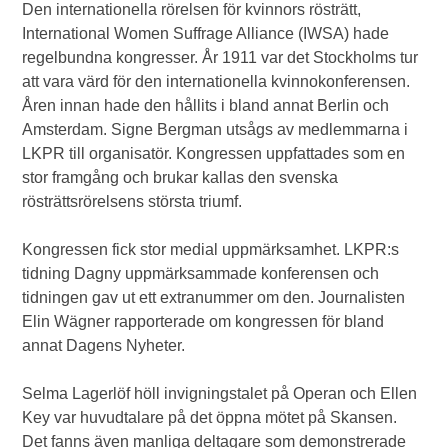
Den internationella rörelsen för kvinnors rösträtt,
International Women Suffrage Alliance (IWSA) hade
regelbundna kongresser. År 1911 var det Stockholms tur
att vara värd för den internationella kvinnokonferensen.
Åren innan hade den hållits i bland annat Berlin och
Amsterdam. Signe Bergman utsågs av medlemmarna i
LKPR till organisatör. Kongressen uppfattades som en
stor framgång och brukar kallas den svenska
rösträttsrörelsens största triumf.
Kongressen fick stor medial uppmärksamhet. LKPR:s
tidning Dagny uppmärksammade konferensen och
tidningen gav ut ett extranummer om den. Journalisten
Elin Wägner rapporterade om kongressen för bland
annat Dagens Nyheter.
Selma Lagerlöf höll invigningstalet på Operan och Ellen
Key var huvudtalare på det öppna mötet på Skansen.
Det fanns även manliga deltagare som demonstrerade