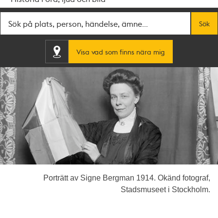
Fritextsök
Sök
Visa vad som finns nära mig
Porträtt av Signe Bergman 1914. Okänd fotograf,
Stadsmuseet i Stockholm.