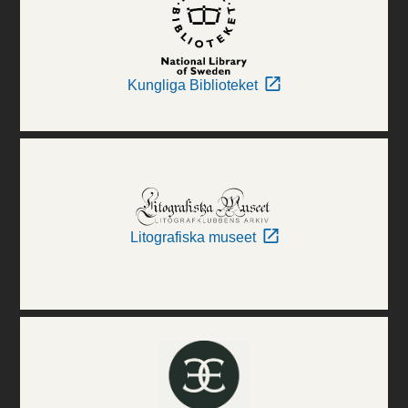
Kungliga Biblioteket
Litografiska museet