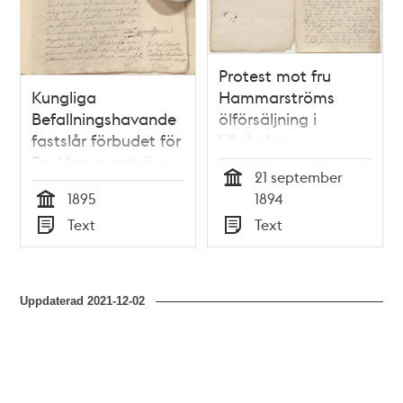
Protest mot fru
Kungliga
Hammarströms
Befallningshavande
ölförsäljning i
fastslår förbudet för
Liljeholmen
Fru Hammarström
21 september
att sälja öl
Tid
1895
1894
Tid
Text
Text
Typ
Typ
Uppdaterad
2021-12-02