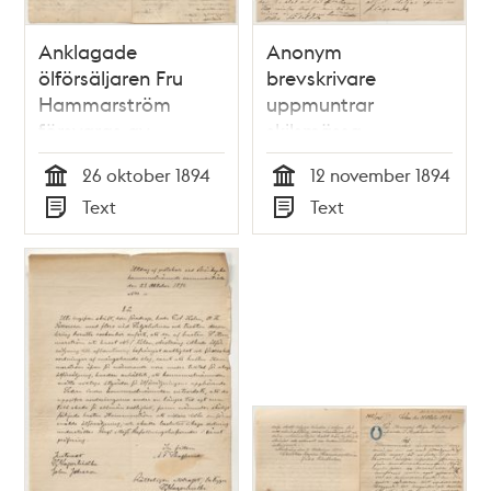
Anklagade
Anonym
ölförsäljaren Fru
brevskrivare
Hammarström
uppmuntrar
försvaras av
skilsmässa
grannar
26 oktober 1894
12 november 1894
Tid
Tid
Text
Text
Typ
Typ