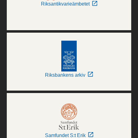
Riksantikvarieämbetet
Riksbankens arkiv
Samfundet S:t Erik