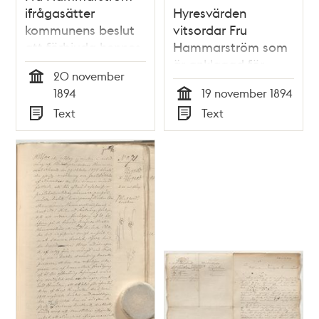
ifrågasätter
Hyresvärden
kommunens beslut
vitsordar Fru
att förbjuda hennes
Hammarström som
ölhandel
är anklagad för
20 november
olaglig ölförsäljning
Tid
1894
19 november 1894
Tid
Text
Text
Typ
Typ