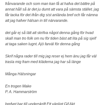
frånvarande och som man kan få at hafva det bättre på
annat håll så är det ju dumt att vara på sämsta stället. jag
får tacka för det ifrån dig sist anlända bref och får nämna
att jag hafver hälsan in till närvarande.
det går ej så lätt att skrifva något denna gång för hvad
skall man tro folk om nu för tiden bäst att lita på sig sjelf
at taga saken lugnt. Ajö farväl för denna gång
Skrif några rader till mig jag reser ej hem änu jag får väl
trasla mig fram med kläderna jag har så länge
Många Hälsningar
En trogen Make
P. A. Hammarström
brefvet bar till underskrift Ett vänligt Gif Akt