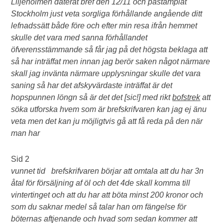
Liljeholmen daterat bref den 12/11 och påstämplat
Stockholm just veta sorgliga förhållande angående ditt
lefnadssätt både före och efter min resa ifrån hemmet
skulle det vara med sanna förhållandet
öfverensstämmande så får jag på det högsta beklaga att
så har inträffat men innan jag berör saken något närmare
skall jag invänta närmare upplysningar skulle det vara
saning så har det afskyvärdaste inträffat är det
hopspunnen löngn så är det det [sic!] med rikt
bofstrek
att
söka utforska hvem som är brefskrifvaren kan jag ej änu
veta men det kan ju möjligtvis gå att få reda på den när
man har
Sid 2
vunnet tid brefskrifvaren börjar att omtala att du har 3n
åtal för försäljning af öl och det 4de skall komma till
vintertinget och att du har att böta minst 200 kronor och
som du saknar medel så talar han om fängelse för
böternas aftjenande och hvad som sedan kommer att