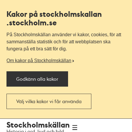
Kakor på stockholmskallan
.stockholm.se
På Stockholmskällan använder vi kakor, cookies, för att
sammanställa statistik och för att webbplatsen ska
fungera på ett bra sätt för dig.
Om kakor på Stockholmskällan
Godkänn alla kakor
Välj vilka kakor vi får använda
Till
Till
Stockholmskällan
navigationen
huvudinnehållet
Historia i ord, ljud och bild