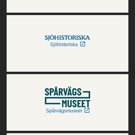
Sjöhistoriska
Spårvägsmuseet