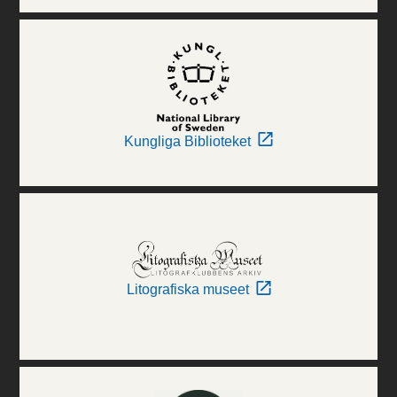
Kungliga Biblioteket
Litografiska museet