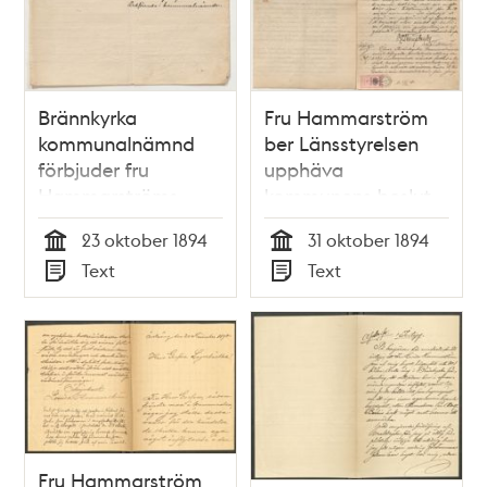
Brännkyrka
Fru Hammarström
kommunalnämnd
ber Länsstyrelsen
förbjuder fru
upphäva
Hammarströms
kommunens beslut
ölförsäljning i
att förbjuda hennes
23 oktober 1894
31 oktober 1894
Liljeholmen
ölhandel
Tid
Tid
Text
Text
Typ
Typ
Fru Hammarström