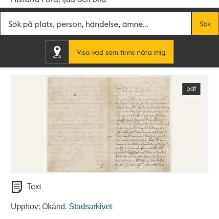
Fritextsök
Sök
Visa vad som finns nära mig
Text
Upphov: Okänd.
Stadsarkivet