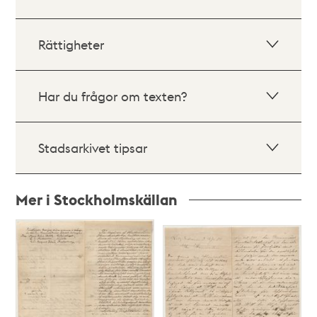
Rättigheter
Har du frågor om texten?
Stadsarkivet tipsar
Mer i Stockholmskällan
Relaterade
poster
och
teman