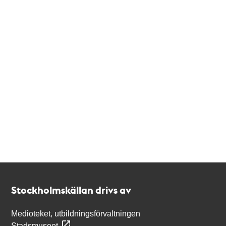
Kontakt
Stockholmskällan
Stockholmskällan drivs av
Medioteket, utbildningsförvaltningen
Stadsmuseet