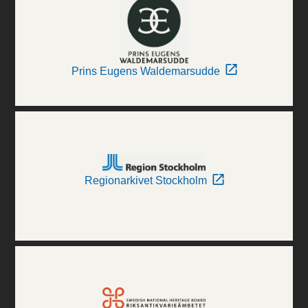
Prins Eugens Waldemarsudde
Regionarkivet Stockholm