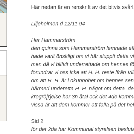
Här nedan är en renskrift av det bitvis svår
Liljeholmen d 12/11 94
Her Hammarström
den quinna som Hammarström lemnade efte
hade varit önskligt om vi här sluppit detta 
men då vi blifvit underrettade om hennes f
förundrar vi oss icke att H. H. reste ifrån Vil
om att H. H. är i okunnohet om hennes senast
härmed underetta H. H. något om detta. det 
krogrö[r]else har 3n åtal ock det 4de kommer
vissa är att dom kommer att falla på det he
Sid 2
för det 2da har Kommunal styrelsen beslutat