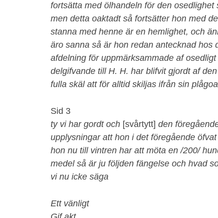
fortsätta med ölhandeln för den osedlighe
men detta oaktadt så fortsätter hon med d
stanna med henne är en hemlighet, och än
äro sanna så är hon redan antecknad hos d
afdelning för uppmärksammade af osedligt l
delgifvande till H. H. har blifvit gjordt af 
fulla skäl att för alltid skiljas ifrån sin plåg
Sid 3
ty vi har gordt och
[svårtytt]
den föregående
upplysningar att hon i det föregående öfva
hon nu till vintren har att möta en /200/ h
medel så är ju följden fängelse och hvad so
vi nu icke säga
Ett vänligt
Gif akt