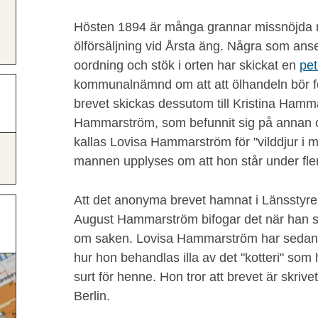
Hösten 1894 är många grannar missnöjda
ölförsäljning vid Årsta äng. Några som anse
oordning och stök i orten har skickat en
pet
kommunalnämnd om att att ölhandeln bör f
brevet skickas dessutom till Kristina Ham
Hammarström, som befunnit sig på annan or
kallas Lovisa Hammarström för "vilddjur i
mannen upplyses om att hon står under fler
Att det anonyma brevet hamnat i Länsstyrel
August Hammarström bifogar det när han s
om saken. Lovisa Hammarström har sedan l
hur hon behandlas illa av det "kotteri" som
surt för henne. Hon tror att brevet är skriv
Berlin.