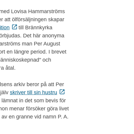
 med Lovisa Hammarströms
r att ölförsäljningen skapar
ition
till Brännkyrka
örbjudas. Det här anonyma
marströms man Per August
t en längre period. I brevet
 människoskepnad" och
a åtal.
sens arkiv beror på att Per
jälv
skriver till sin hustru
ämnat in det som bevis för
 hon menar försöker göra livet
et av en granne vid namn P. A.