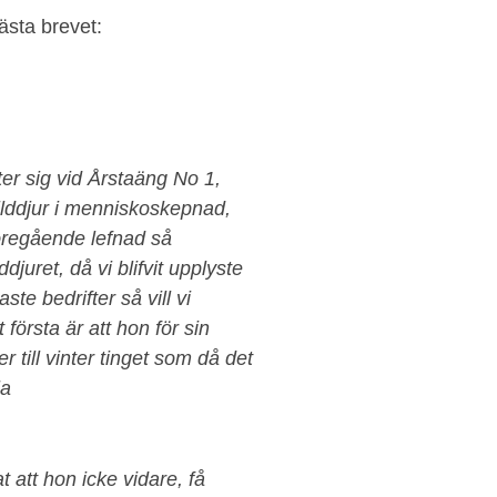
lästa brevet:
r sig vid Årstaäng No 1,
vilddjur i menniskoskepnad,
öregående lefnad så
ddjuret, då vi blifvit upplyste
e bedrifter så vill vi
första är att hon för sin
 till vinter tinget som då det
la
 att hon icke vidare, få