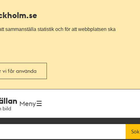
ockholm.se
tt sammanställa statistik och för att webbplatsen ska
or vi får använda
ällan
Meny
h bild
Sök