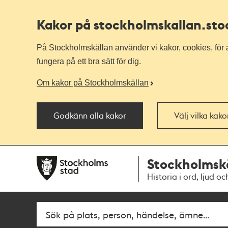
Kakor på stockholmskallan
.st
På Stockholmskällan använder vi kakor, cookies, för a
fungera på ett bra sätt för dig.
Om kakor på Stockholmskällan
Godkänn alla kakor
Välj vilka kak
Till
Till
Stockholmsk
navigationen
huvudinnehållet
Historia i ord, ljud oc
Fritextsök