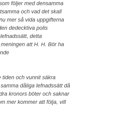
t som följer med densamma
etsamma och vad det skall
nu mer så vida uppgifterna
en dedecktiva polis
efnadssätt, detta
den meningen att H. H. Bör ha
oande
 tiden och vunnit säkra
t samma dåliga lefnadssätt då
undra kronors böter och saknar
m mer kommer att följa, vill