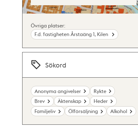
Övriga platser:
F.d. fastigheten Årstaäng 1, Kilen
Sökord
Anonyma angivelser
Rykte
Brev
Äktenskap
Heder
Familjeliv
Ölförsäljning
Alkohol