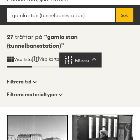
Sök
Fritextsök
Sök
Sökresultat
27
träffar på
gamla stan
(tunnelbanestation)
Visa karta
Visa lista
Filtrera
Filtrera
Filtrera tid
Filtrera materialtyper
Visningsläge
Totalt
27
träffar
Lista
Karta