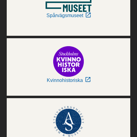
Spårvägsmuseet
Kvinnohistoriska