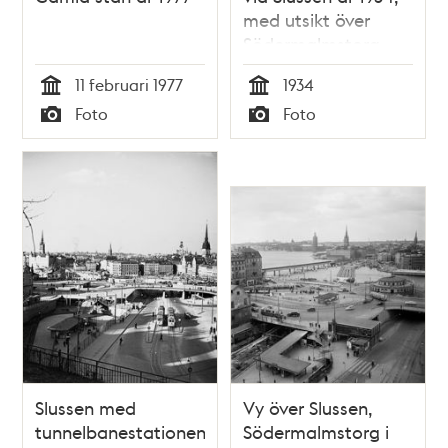
med utsikt över
Södermalmstorg
med spårvagnar.
11 februari 1977
1934
Gamla Stan i
Tid
Tid
Foto
Foto
bakgrunden.
Typ
Typ
Slussen med
Vy över Slussen,
tunnelbanestationen
Södermalmstorg i