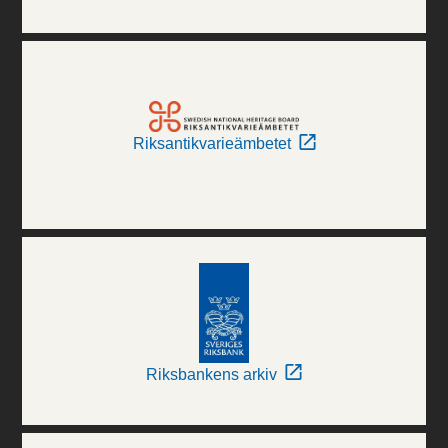
Riksantikvarieämbetet
Riksbankens arkiv