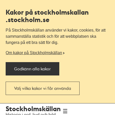
Kakor på stockholmskallan
.stockholm.se
På Stockholmskällan använder vi kakor, cookies, för att
sammanställa statistik och för att webbplatsen ska
fungera på ett bra sätt för dig.
Om kakor på Stockholmskällan
Godkänn alla kakor
Välj vilka kakor vi får använda
Till
Till
Stockholmskällan
navigationen
huvudinnehållet
Historia i ord, ljud och bild