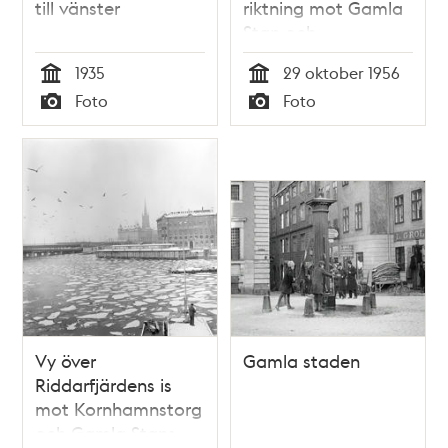
till vänster
riktning mot Gamla
Stan och
Riddarholmen.
1935
29 oktober 1956
Byggnation av
Tid
Tid
Foto
Foto
tunnelbanestationen
Typ
Typ
och Centralbron
pågår
Vy över
Gamla staden
Riddarfjärdens is
mot Kornhamnstorg
och Gamla Stans