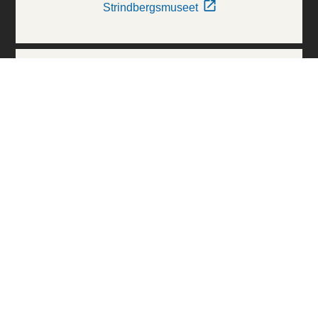
Strindbergsmuseet
Thielska Galleriet
Världskulturmuseerna