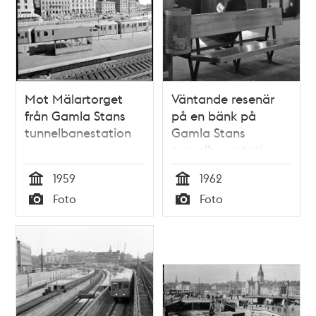
Mot Mälartorget
Väntande resenär
från Gamla Stans
på en bänk på
tunnelbanestation
Gamla Stans
tunnelbanestation
1959
1962
Tid
Tid
Foto
Foto
Typ
Typ