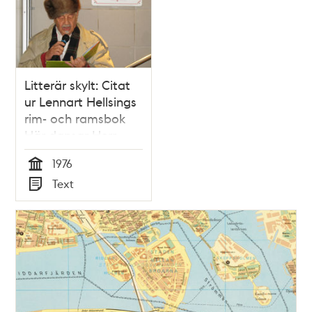
Litterär skylt: Citat
ur Lennart Hellsings
rim- och ramsbok
Här dansar Herr
Gurka
1976
Tid
Text
Typ