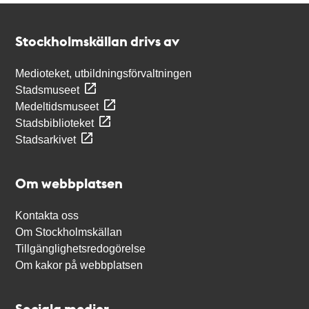
Kontakt
Stockholmskällan
Stockholmskällan drivs av
Medioteket, utbildningsförvaltningen
Stadsmuseet
Medeltidsmuseet
Stadsbiblioteket
Stadsarkivet
Om webbplatsen
Kontakta oss
Om Stockholmskällan
Tillgänglighetsredogörelse
Om kakor på webbplatsen
Sociala medier