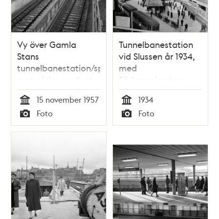
Vy över Gamla
Tunnelbanestation
Stans
vid Slussen år 1934,
tunnelbanestation/spårområde
med
mot söder med ett
Södermalmstorg
tunnelbanetåg
och Gamla Stan i
15 november 1957
1934
bakgrunden.
Tid
Tid
Foto
Foto
Typ
Typ