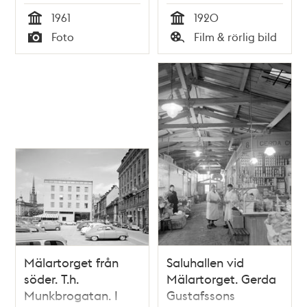
tunnelbanestation.
1961
1920
Saluhall och
Tid
Tid
Foto
Film & rörlig bild
telefonkiosk.
Typ
Typ
Flygande måsar
Mälartorget från
Saluhallen vid
söder. T.h.
Mälartorget. Gerda
Munkbrogatan. I
Gustafssons