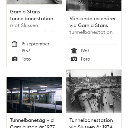
Gamla Stans
tunnelbanestation
Väntande resenärer
mot Slussen.
vid Gamla Stans
Allmänheten rör sig
tunnelbanestation.
i byggområdet på
På perrongen en
15 september
perrongen
choklad -, frukt -
Tid
1957
1961
och tobaksautomat
Tid
Foto
Foto
Typ
Typ
Tunnelbanetåg vid
Tunnelbanestation
Gamla stan år 1977
vid Slussen år 1934,