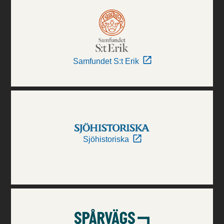
Samfundet S:t Erik
Sjöhistoriska