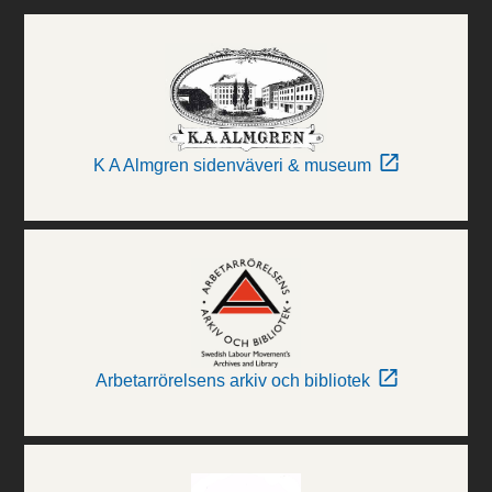
K A Almgren sidenväveri & museum
Arbetarrörelsens arkiv och bibliotek