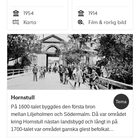
1954
1914
Tid
Tid
Karta
Film & rörlig bild
Typ
Typ
Hornstull
Tema
På 1600-talet byggdes den första bron
mellan Liljeholmen och Södermalm. Då var området
kring Hornstull nästan landsbygd och långt in på
1700-talet var området ganska glest befolkat…