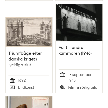
Typ
Typ
tunnelbanestationen
tunnelbanestationen
numera ligger
numera ligger
Val till andra
Triumfbåge efter
kammaren (1948)
danska krigets
lyckliga slut
17 september
Tid
1692
1948
Tid
Bildkonst
Film & rörlig bild
Typ
Typ