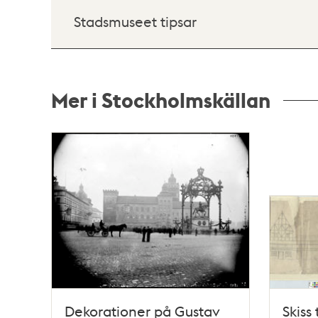
Stadsmuseet tipsar
Mer i Stockholmskällan
Relaterade
poster
och
teman
Dekorationer på Gustav
Skiss