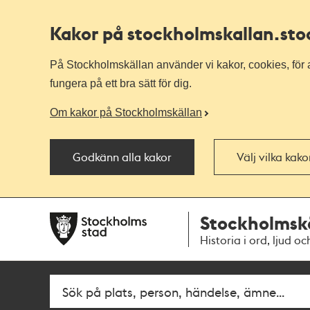
Kakor på stockholmskallan
.st
På Stockholmskällan använder vi kakor, cookies, för a
fungera på ett bra sätt för dig.
Om kakor på Stockholmskällan
Godkänn alla kakor
Välj vilka kak
Till
Till
Stockholmsk
navigationen
huvudinnehållet
Historia i ord, ljud oc
Fritextsök