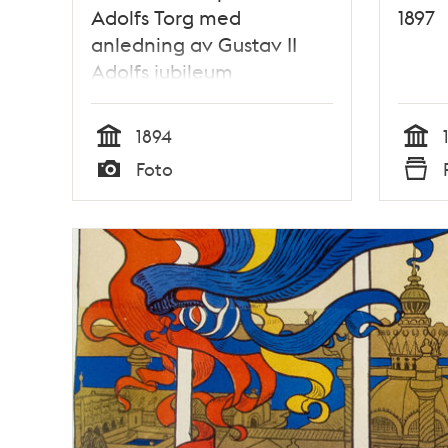
Adolfs Torg med
1897
anledning av Gustav II
Adolfs jubileum
1894
Tid
Tid
Foto
Typ
Typ