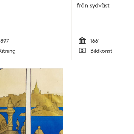
från sydväst
1897
1661
Tid
Ritning
Bildkonst
Typ