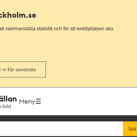
ockholm.se
tt sammanställa statistik och för att webbplatsen ska
or vi får använda
ällan
Meny
h bild
Sök