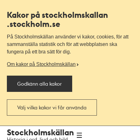
Kakor på stockholmskallan
.stockholm.se
På Stockholmskällan använder vi kakor, cookies, för att
sammanställa statistik och för att webbplatsen ska
fungera på ett bra sätt för dig.
Om kakor på Stockholmskällan
Godkänn alla kakor
Välj vilka kakor vi får använda
Till
Till
Stockholmskällan
navigationen
huvudinnehållet
Historia i ord, ljud och bild