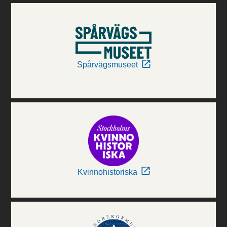
Spårvägsmuseet
Kvinnohistoriska