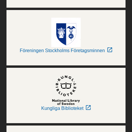
Föreningen Stockholms Företagsminnen
Kungliga Biblioteket