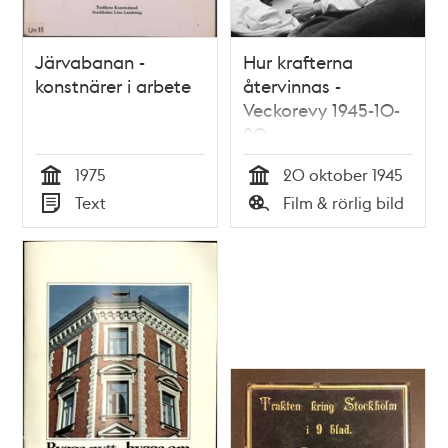
Järvabanan -
Hur krafterna
konstnärer i arbete
återvinnas -
Veckorevy 1945-10-
20
1975
20 oktober 1945
Tid
Tid
Text
Film & rörlig bild
Typ
Typ