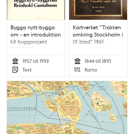
Bygga nytt-bygga
Kartverket ”Trakten
om - en introduktion
omkring Stockholm i
till byggprojekt
IX blad” 1861
1956-1992
(uppmätt 1844-
1850, översedd 1891-
1957 till 1992
1844 till 1893
1893)
Tid
Tid
Text
Karta
Typ
Typ