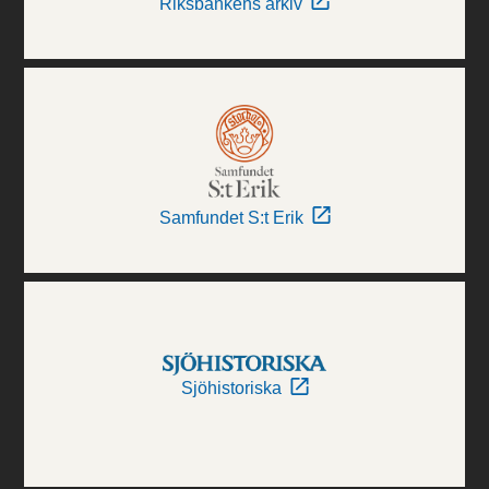
Riksbankens arkiv
Samfundet S:t Erik
Sjöhistoriska