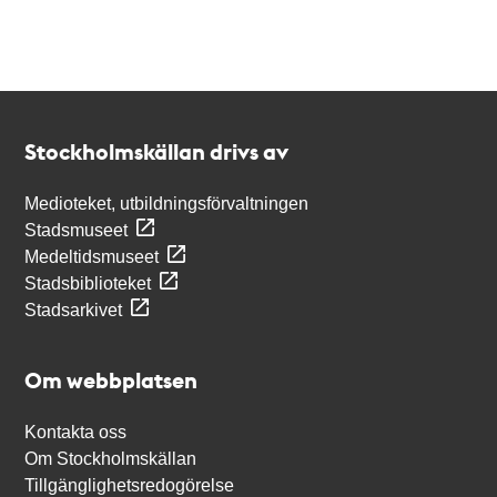
Kontakt
Stockholmskällan
Stockholmskällan drivs av
Medioteket, utbildningsförvaltningen
Stadsmuseet
Medeltidsmuseet
Stadsbiblioteket
Stadsarkivet
Om webbplatsen
Kontakta oss
Om Stockholmskällan
Tillgänglighetsredogörelse