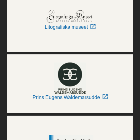
Litografiska museet
Prins Eugens Waldemarsudde