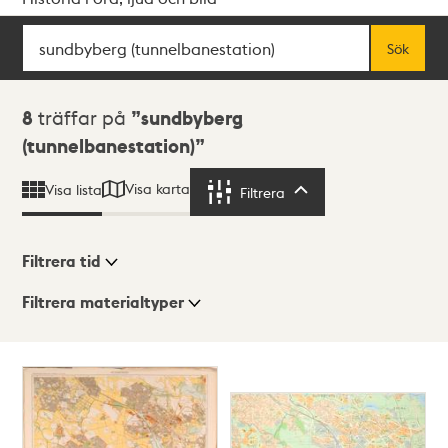
Sök
Fritextsök
Sök
Sökresultat
8
träffar på
sundbyberg
(tunnelbanestation)
Visa karta
Visa lista
Filtrera
Filtrera
Filtrera tid
Filtrera materialtyper
Visningsläge
Totalt
8
träffar
Lista
Karta