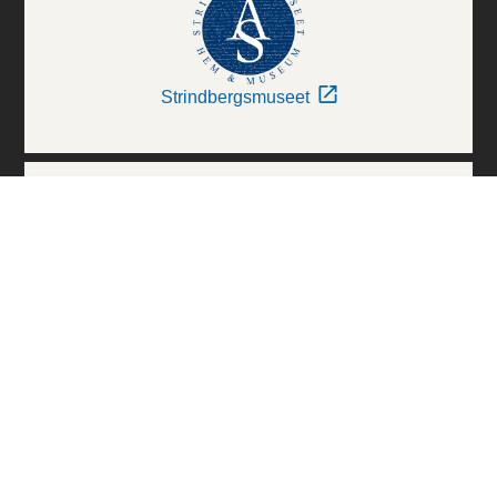
Strindbergsmuseet
Thielska Galleriet