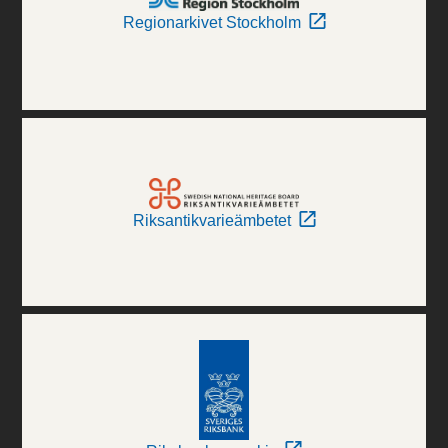
Regionarkivet Stockholm
Riksantikvarieämbetet