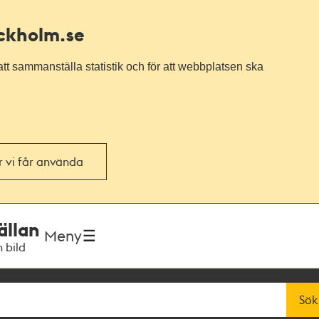
ockholm.se
tt sammanställa statistik och för att webbplatsen ska
or vi får använda
ällan
Meny
h bild
Sök