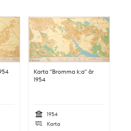
1954
Karta "Bromma k:a" år
1954
1954
Tid
Karta