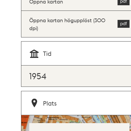
Öppna kartan
Öppna kartan högupplöst (300
dpi)
Tid
1954
Plats