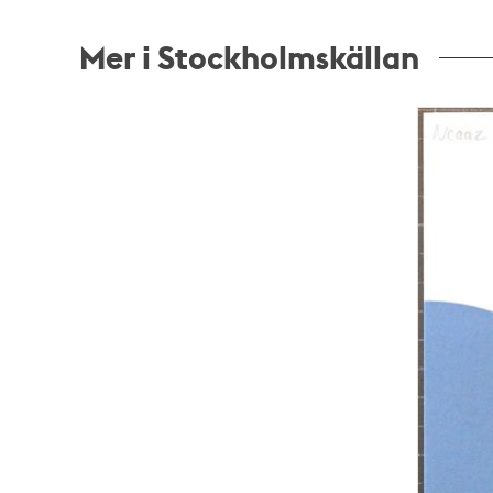
Mer i Stockholmskällan
Relaterade
poster
och
teman