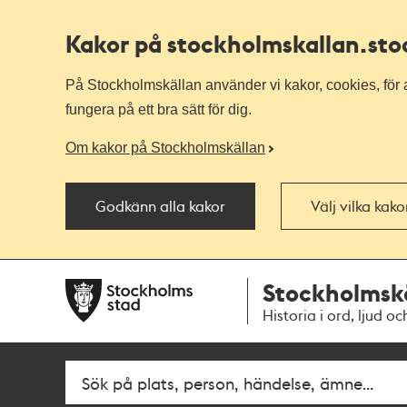
Kakor på stockholmskallan
.st
På Stockholmskällan använder vi kakor, cookies, för a
fungera på ett bra sätt för dig.
Om kakor på Stockholmskällan
Godkänn alla kakor
Välj vilka kak
Till
Till
Stockholmsk
navigationen
huvudinnehållet
Historia i ord, ljud oc
Fritextsök