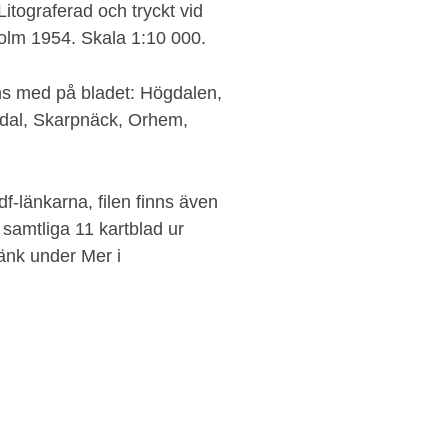
itograferad och tryckt vid
holm 1954. Skala 1:10 000.
ns med på bladet: Högdalen,
al, Skarpnäck, Orhem,
-länkarna, filen finns även
samtliga 11 kartblad ur
änk under Mer i