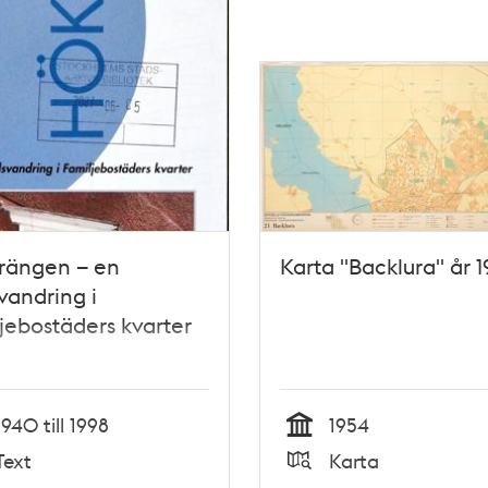
rängen – en
Karta "Backlura" år 
vandring i
jebostäders kvarter
1940 till 1998
1954
Tid
Text
Karta