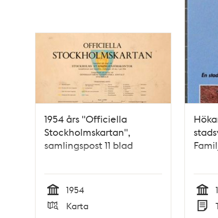
1954 års "Officiella
Höka
Stockholmskartan",
stads
samlingspost 11 blad
Famil
1954
Tid
Tid
Karta