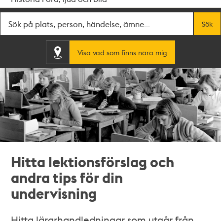
Fritextsök
Sök
Visa vad som finns nära mig
Hitta lektionsförslag och
andra tips för din
undervisning
Hitta lärarhandledningar som utgår från