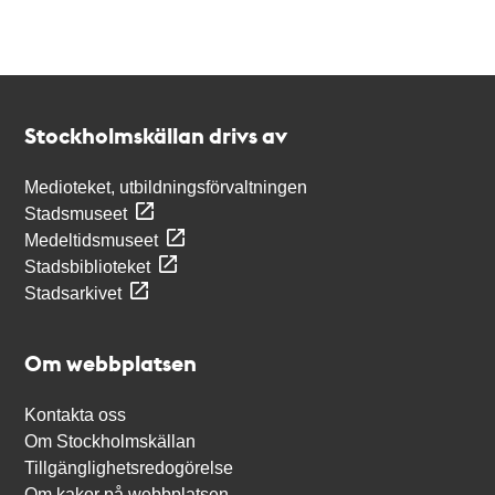
Kontakt
Stockholmskällan
Stockholmskällan drivs av
Medioteket, utbildningsförvaltningen
Stadsmuseet
Medeltidsmuseet
Stadsbiblioteket
Stadsarkivet
Om webbplatsen
Kontakta oss
Om Stockholmskällan
Tillgänglighetsredogörelse
Om kakor på webbplatsen