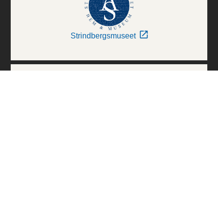
Strindbergsmuseet
Thielska Galleriet
Världskulturmuseerna