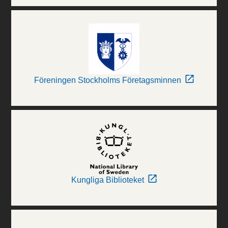
Föreningen Stockholms Företagsminnen
Kungliga Biblioteket