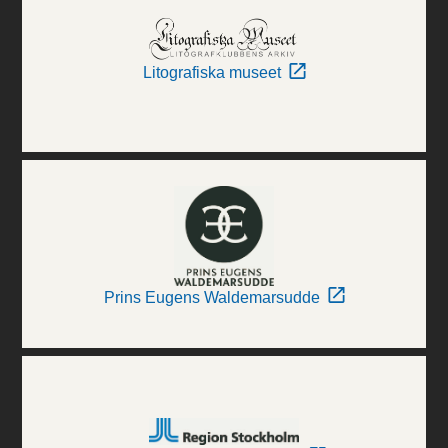
Litografiska museet
Prins Eugens Waldemarsudde