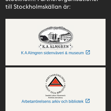
till Stockholmskällan är:
K A Almgren sidenväveri & museum
Arbetarrörelsens arkiv och bibliotek