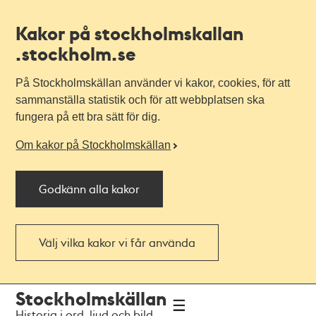
Kakor på stockholmskallan
.stockholm.se
På Stockholmskällan använder vi kakor, cookies, för att
sammanställa statistik och för att webbplatsen ska
fungera på ett bra sätt för dig.
Om kakor på Stockholmskällan
Godkänn alla kakor
Välj vilka kakor vi får använda
Till
Till
Stockholmskällan
navigationen
huvudinnehållet
Historia i ord, ljud och bild