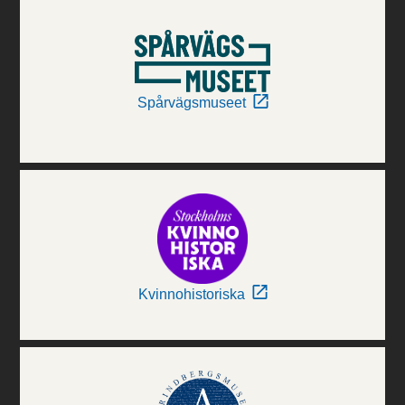
Spårvägsmuseet
Kvinnohistoriska