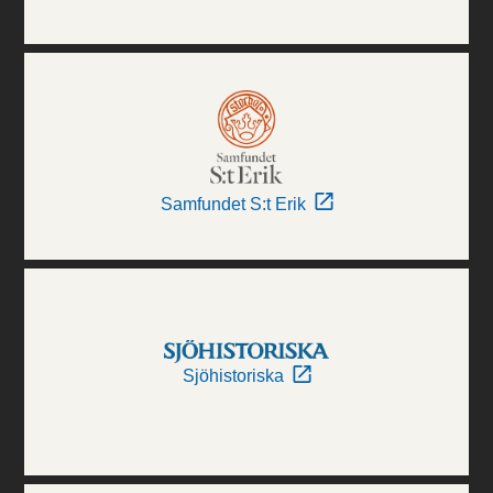
Samfundet S:t Erik
Sjöhistoriska