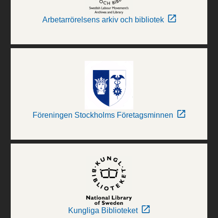
Arbetarrörelsens arkiv och bibliotek
Föreningen Stockholms Företagsminnen
Kungliga Biblioteket