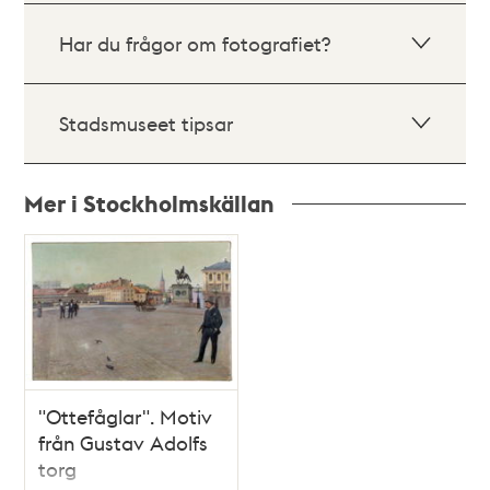
Har du frågor om fotografiet?
Stadsmuseet tipsar
Mer i Stockholmskällan
Relaterade
poster
och
teman
"Ottefåglar". Motiv
från Gustav Adolfs
torg