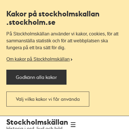
Kakor på stockholmskallan
.stockholm.se
På Stockholmskällan använder vi kakor, cookies, för att
sammanställa statistik och för att webbplatsen ska
fungera på ett bra sätt för dig.
Om kakor på Stockholmskällan
Godkänn alla kakor
Välj vilka kakor vi får använda
Till
Till
Stockholmskällan
navigationen
huvudinnehållet
Historia i ord, ljud och bild