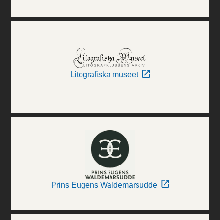
Litografiska museet
Prins Eugens Waldemarsudde