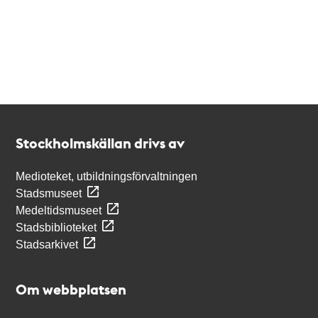
Kontakt
Stockholmskällan
Stockholmskällan drivs av
Medioteket, utbildningsförvaltningen
Stadsmuseet
Medeltidsmuseet
Stadsbiblioteket
Stadsarkivet
Om webbplatsen