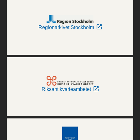
Regionarkivet Stockholm
Riksantikvarieämbetet