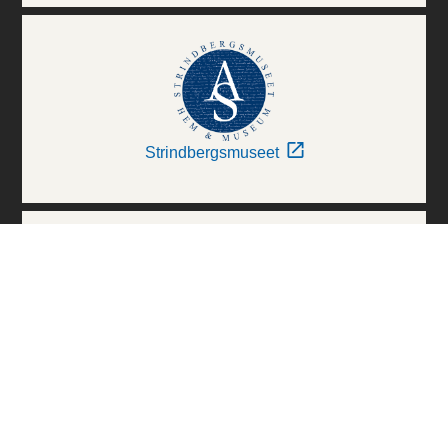
Strindbergsmuseet
Thielska Galleriet