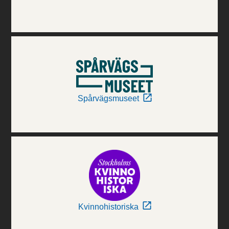
Spårvägsmuseet
Kvinnohistoriska