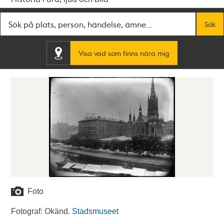
Fritextsök
Sök
Visa vad som finns nära mig
Foto
Fotograf: Okänd.
Stadsmuseet