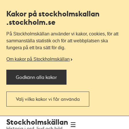
Kakor på stockholmskallan
.stockholm.se
På Stockholmskällan använder vi kakor, cookies, för att
sammanställa statistik och för att webbplatsen ska
fungera på ett bra sätt för dig.
Om kakor på Stockholmskällan
Godkänn alla kakor
Välj vilka kakor vi får använda
Till
Till
Stockholmskällan
navigationen
huvudinnehållet
Historia i ord, ljud och bild