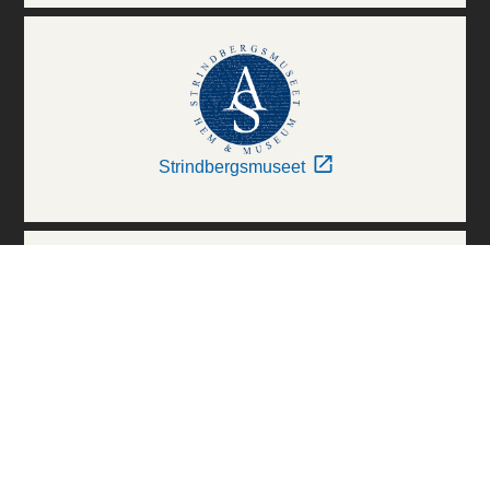
Strindbergsmuseet
Thielska Galleriet