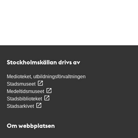
Kontakt
Stockholmskällan
Stockholmskällan drivs av
Medioteket, utbildningsförvaltningen
Stadsmuseet
Medeltidsmuseet
Stadsbiblioteket
Stadsarkivet
Om webbplatsen