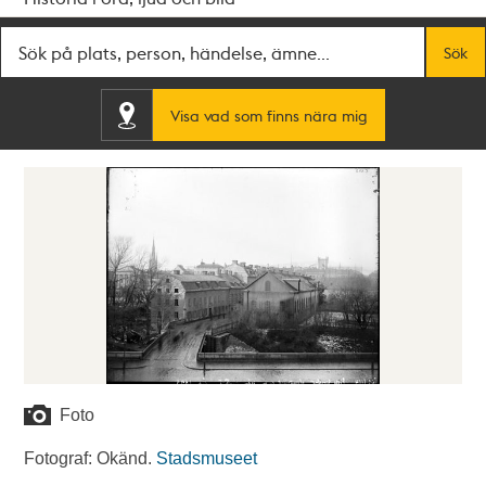
Fritextsök
Sök
Visa vad som finns nära mig
Foto
Fotograf: Okänd.
Stadsmuseet