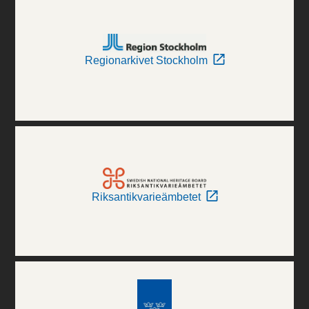
Regionarkivet Stockholm
Riksantikvarieämbetet