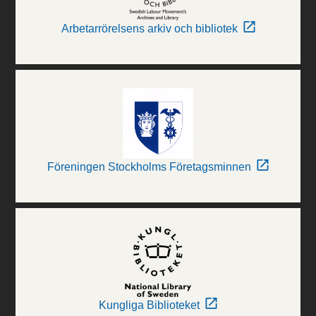
Arbetarrörelsens arkiv och bibliotek
Föreningen Stockholms Företagsminnen
Kungliga Biblioteket