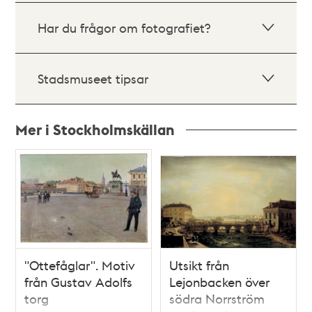
Har du frågor om fotografiet?
Stadsmuseet tipsar
Mer i Stockholmskällan
Relaterade
poster
och
teman
"Ottefåglar". Motiv
Utsikt från
från Gustav Adolfs
Lejonbacken över
torg
södra Norrström