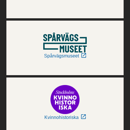
Spårvägsmuseet
Kvinnohistoriska