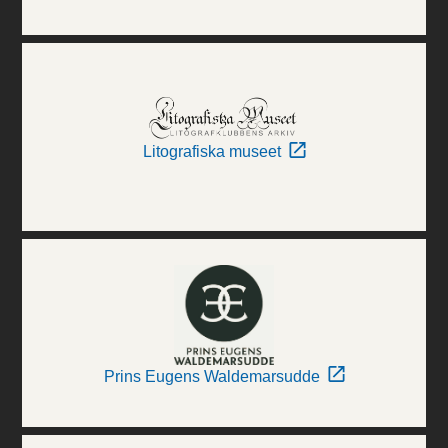
Litografiska museet
Prins Eugens Waldemarsudde