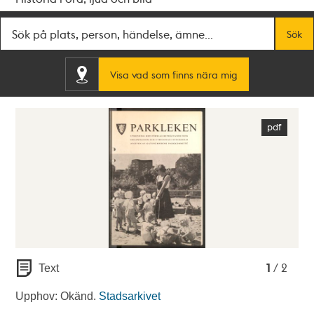
Fritextsök
Sök
Visa vad som finns nära mig
1
2
1
/ 2
Text
Upphov: Okänd.
Stadsarkivet