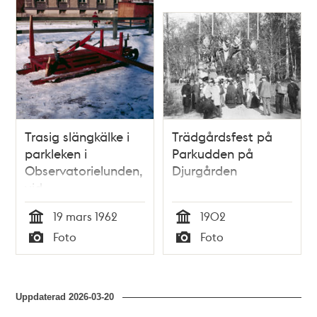
Trasig slängkälke i
Trädgårdsfest på
parkleken i
Parkudden på
Observatorielunden,
Djurgården
vid
Saltmätargatans
19 mars 1962
1902
förlängning
Tid
Tid
Foto
Foto
Typ
Typ
Uppdaterad
2026-03-20