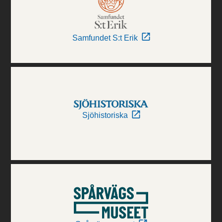
Samfundet S:t Erik
Sjöhistoriska