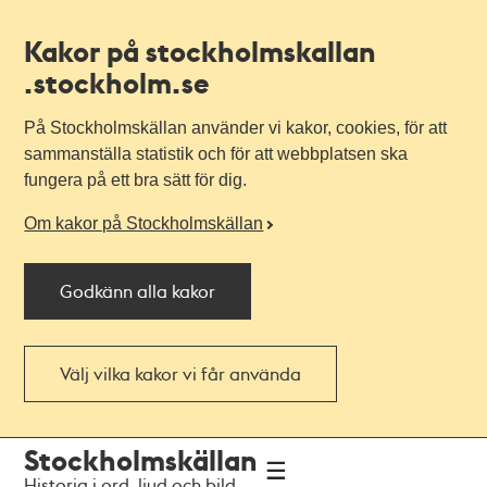
Kakor på stockholmskallan
.stockholm.se
På Stockholmskällan använder vi kakor, cookies, för att
sammanställa statistik och för att webbplatsen ska
fungera på ett bra sätt för dig.
Om kakor på Stockholmskällan
Godkänn alla kakor
Välj vilka kakor vi får använda
Till
Till
Stockholmskällan
navigationen
huvudinnehållet
Historia i ord, ljud och bild