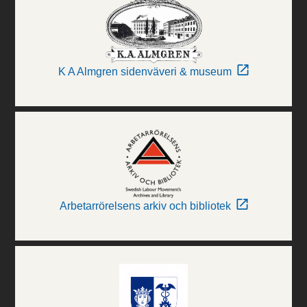
K A Almgren sidenväveri & museum
Arbetarrörelsens arkiv och bibliotek