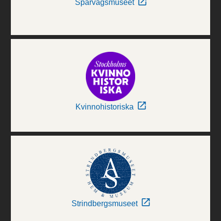
Spårvägsmuseet
Kvinnohistoriska
Strindbergsmuseet