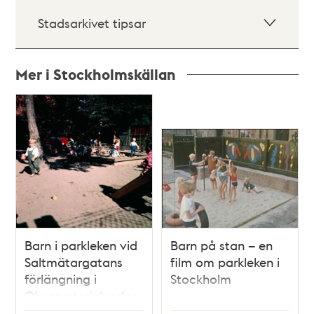
Stadsarkivet tipsar
Mer i Stockholmskällan
Relaterade
poster
och
teman
Barn i parkleken vid
Barn på stan – en
Saltmätargatans
film om parkleken i
förlängning i
Stockholm
Observatorielunden