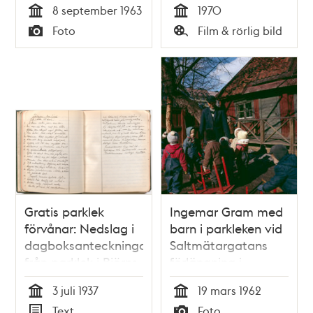
8 september 1963
1970
Tid
Tid
Foto
Film & rörlig bild
Typ
Typ
Gratis parklek
Ingemar Gram med
förvånar: Nedslag i
barn i parkleken vid
dagboksanteckningar
Saltmätargatans
från parklek i Björns
förlängning i
trädgård sommaren
Observatorielunden
3 juli 1937
19 mars 1962
1937
Tid
Tid
Text
Foto