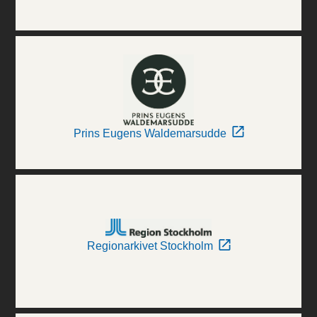
Prins Eugens Waldemarsudde
Regionarkivet Stockholm