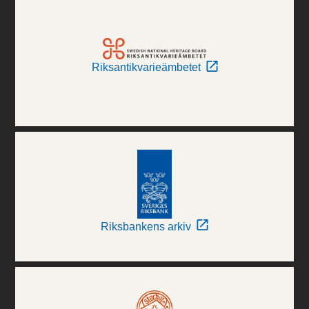
Riksantikvarieämbetet
Riksbankens arkiv