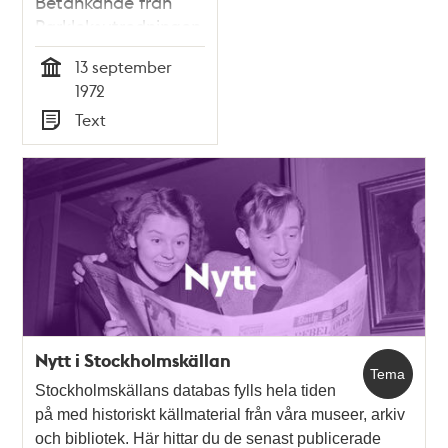
Betänkande från
Parkleksutredningen
i Stockholm (PLUS)
13 september
Tid
1972
Text
Typ
Nytt i Stockholmskällan
Tema
Stockholmskällans databas fylls hela tiden
på med historiskt källmaterial från våra museer, arkiv
och bibliotek. Här hittar du de senast publicerade