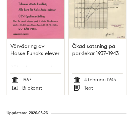
Vårvädring av
Ökad satsning på
Hasse Funcks elever
parklekar 1937–1943
i
Rålambshovsparken
1967
4 februari 1943
Tid
Tid
Bildkonst
Text
Typ
Typ
Uppdaterad
2026-03-26