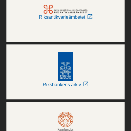
Riksantikvarieämbetet
Riksbankens arkiv