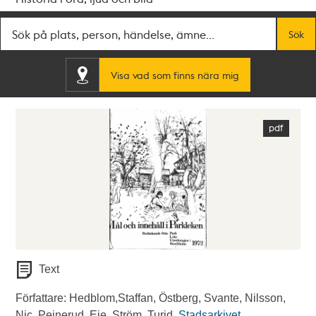
Fritextsök
Sök
Visa vad som finns nära mig
Text
Författare: Hedblom,Staffan, Östberg, Svante, Nilsson,
Nic, Peinerud, Eie, Ström, Turid.
Stadsarkivet