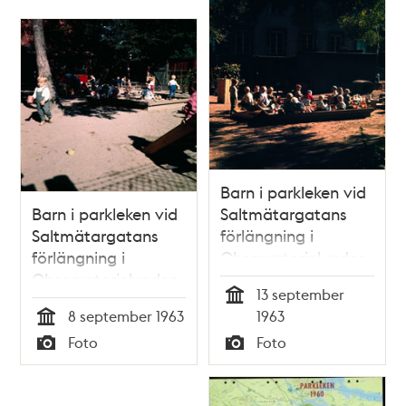
Relaterade
poster
och
teman
Barn i parkleken vid
Barn i parkleken vid
Saltmätargatans
Saltmätargatans
förlängning i
förlängning i
Observatorielunden
Observatorielunden
13 september
Tid
8 september 1963
1963
Tid
Foto
Foto
Typ
Typ