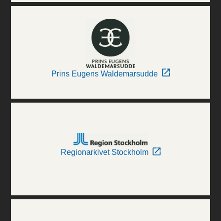
Prins Eugens Waldemarsudde
Regionarkivet Stockholm