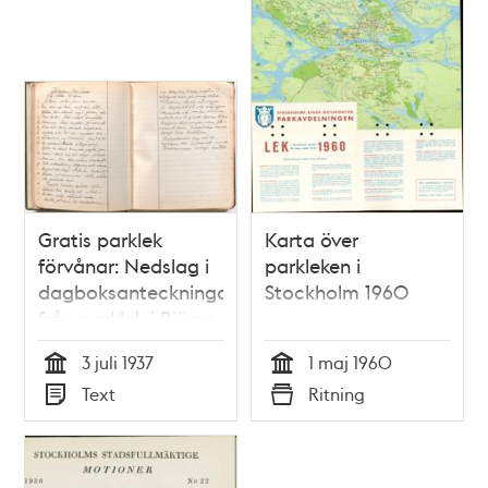
Gratis parklek
Karta över
förvånar: Nedslag i
parkleken i
dagboksanteckningar
Stockholm 1960
från parklek i Björns
trädgård sommaren
3 juli 1937
1 maj 1960
1937
Tid
Tid
Text
Ritning
Typ
Typ