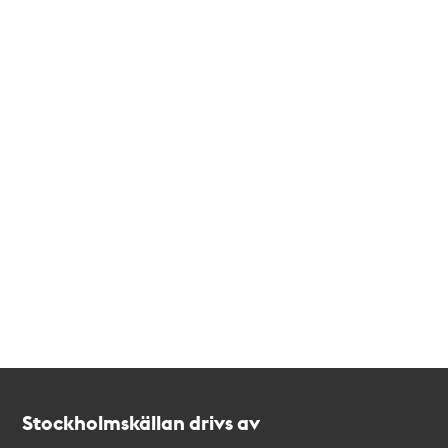
Kontakt
Stockholmskällan
Stockholmskällan drivs av