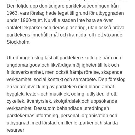
Den följde upp den tidigare parkleksutredningen från
1963, vars förslag hade legat till grund för utbyggnaden
under 1960-talet. Nu ville staden inte bara se över
antalet lekparker och deras placering, utan också pröva
parklekens innehåll, mål och framtida roll i ett växande
Stockholm.
Utredningen slog fast att parkleken skulle ge barn och
ungdomar goda och likvärdiga möjligheter till lek och
fritidsverksamhet, men också främja rörelse, skapande
verksamhet, social kontakt och samarbete. Den föreslog
en vidareutveckling av parkleken med bland annat
bygglek, teater- och musiklek, odling, utflykter, idrott,
cykellek, äventyrslek, skolgårdslek och uppsökande
verksamhet. Dessutom behandlade utredningen
parklekernas utformning, personal, organisation och
utbyggnad, med förslag om fler lekparker och stärkta
resurser