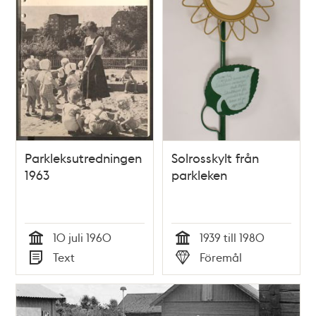
Parkleksutredningen
Solrosskylt från
1963
parkleken
10 juli 1960
1939 till 1980
Tid
Tid
Text
Föremål
Typ
Typ