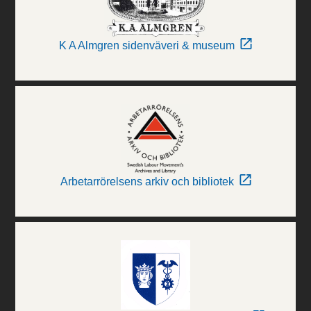
K A Almgren sidenväveri & museum
Arbetarrörelsens arkiv och bibliotek