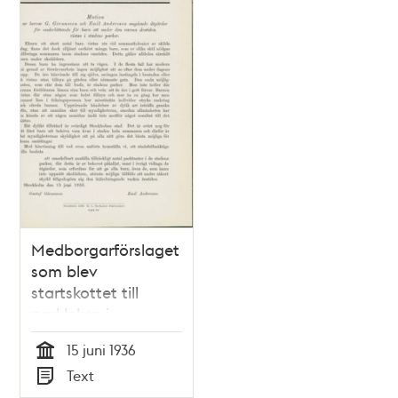
Medborgarförslaget
som blev
startskottet till
parkleken i
stockholm
15 juni 1936
Tid
Text
Typ