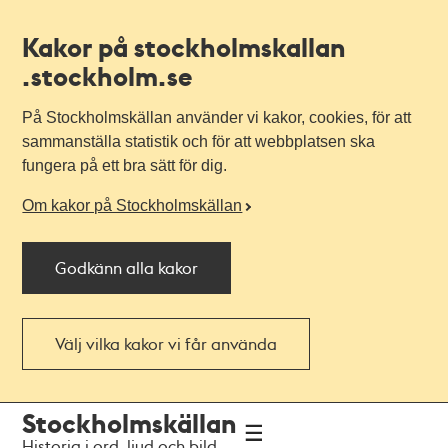
Kakor på stockholmskallan
.stockholm.se
På Stockholmskällan använder vi kakor, cookies, för att
sammanställa statistik och för att webbplatsen ska
fungera på ett bra sätt för dig.
Om kakor på Stockholmskällan
Godkänn alla kakor
Välj vilka kakor vi får använda
Till
Till
Stockholmskällan
navigationen
huvudinnehållet
Historia i ord, ljud och bild