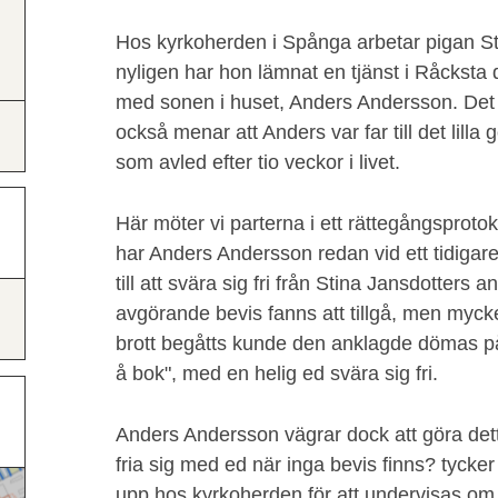
Hos kyrkoherden i Spånga arbetar pigan St
nyligen har hon lämnat en tjänst i Råcksta 
med sonen i huset, Anders Andersson. Det på
också menar att Anders var far till det lill
som avled efter tio veckor i livet.
Här möter vi parterna i ett rättegångsproto
har Anders Andersson redan vid ett tidigare t
till att svära sig fri från Stina Jansdotters 
avgörande bevis fanns att tillgå, men myck
brott begåtts kunde den anklagde dömas på d
å bok", med en helig ed svära sig fri.
Anders Andersson vägrar dock att göra det
fria sig med ed när inga bevis finns? tycker
upp hos kyrkoherden för att undervisas om e