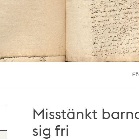
Fö
Misstänkt barn
sig fri