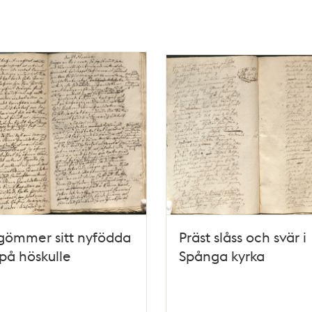
gömmer sitt nyfödda
Präst slåss och svär i
på höskulle
Spånga kyrka