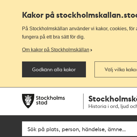
Kakor på stockholmskallan
.st
På Stockholmskällan använder vi kakor, cookies, för a
fungera på ett bra sätt för dig.
Om kakor på Stockholmskällan
Godkänn alla kakor
Välj vilka kak
Till
Till
Stockholmsk
navigationen
huvudinnehållet
Historia i ord, ljud oc
Fritextsök