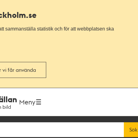
ockholm.se
tt sammanställa statistik och för att webbplatsen ska
or vi får använda
ällan
Meny
h bild
Sök