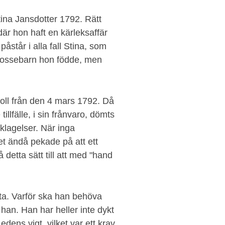
ina Jansdotter 1792. Rätt
där hon haft en kärleksaffär
står i alla fall Stina, som
a gossebarn hon födde, men
koll från den 4 mars 1792. Då
illfälle, i sin frånvaro, dömts
anklagelser. När inga
et ändå pekade på att ett
etta sätt till att med "hand
ta. Varför ska han behöva
 han. Han har heller inte dykt
dens vigt, vilket var ett krav