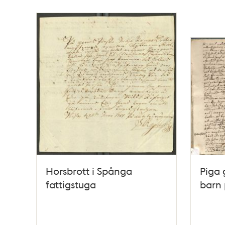
Relaterade
poster
och
teman
Horsbrott i Spånga
Piga 
fattigstuga
barn 