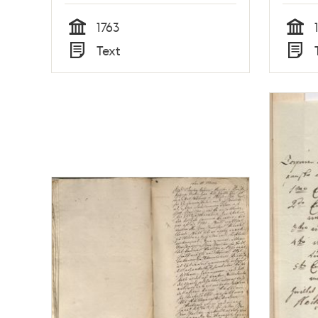
1763
Tid
Tid
Text
Typ
Typ