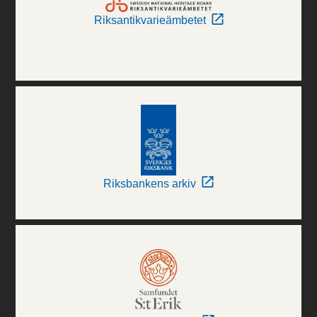
Riksantikvarieämbetet
Riksbankens arkiv