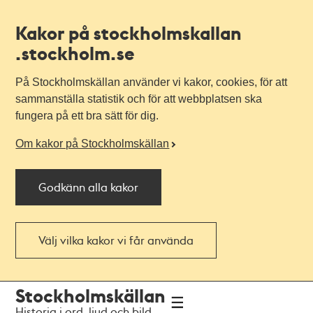
Kakor på stockholmskallan
.stockholm.se
På Stockholmskällan använder vi kakor, cookies, för att
sammanställa statistik och för att webbplatsen ska
fungera på ett bra sätt för dig.
Om kakor på Stockholmskällan
Godkänn alla kakor
Välj vilka kakor vi får använda
Till
Till
Stockholmskällan
navigationen
huvudinnehållet
Historia i ord, ljud och bild