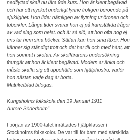
nedflyttad skall nu lära 9de kurs. Hon är klent begåvad
och har ett mycket underligt lynne troligen beroende på
sjuklighet. Hon lider nämligen av flytning ur öronen och
tuberkler. Långa tider svarar hon ej på framställda frågor
av vad slag som helst, och är så slö, att hon ofta nog ej
ens tar hem sina böcker. Sällan kan hon sina läxor. Hon
känner sig ständigt trött och det har till och med hänt, att
hon somnat i skolan. Av skollärarens undersökning
framgår att hon är klent begåvad. Modern är änka och
måste skaffa sig ett uppehälle som hjälphustru, varför
hon nästan varje dag är borta.
Matrikelblad bifogas.
Kungsholms folkskola den 19 Januari 1911
Aurore Söderholm"
I början av 1900-talet inrättades hjälpklasser i
Stockholms folkskolor. De var till för barn med särskilda
behov som av olika anledningar ansågs ha svårt att