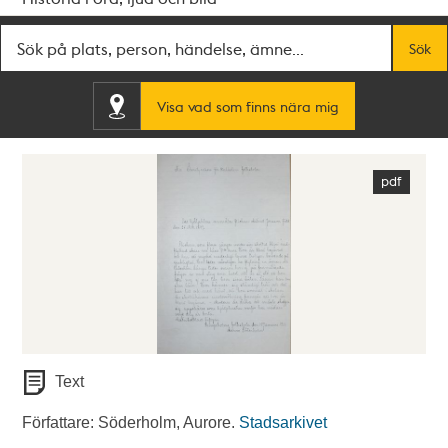
Fritextsök
Sök
Visa vad som finns nära mig
Text
Författare: Söderholm, Aurore.
Stadsarkivet