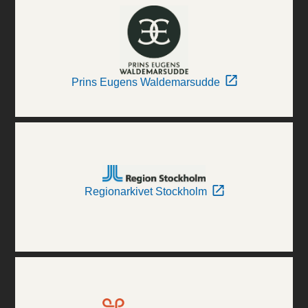
Prins Eugens Waldemarsudde
Regionarkivet Stockholm