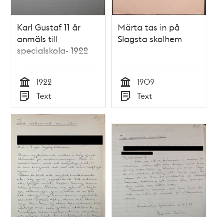
Karl Gustaf 11 år
Märta tas in på
anmäls till
Slagsta skolhem
specialskola- 1922
1922
1909
Tid
Tid
Text
Text
Typ
Typ