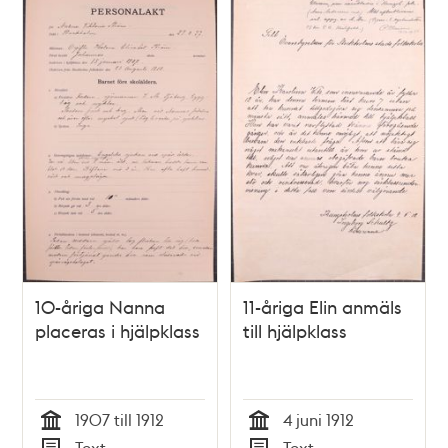
och
teman
10-åriga Nanna
11-åriga Elin anmäls
placeras i hjälpklass
till hjälpklass
1907 till 1912
4 juni 1912
Tid
Tid
Text
Text