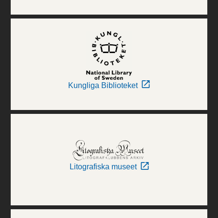
Kungliga Biblioteket
Litografiska museet