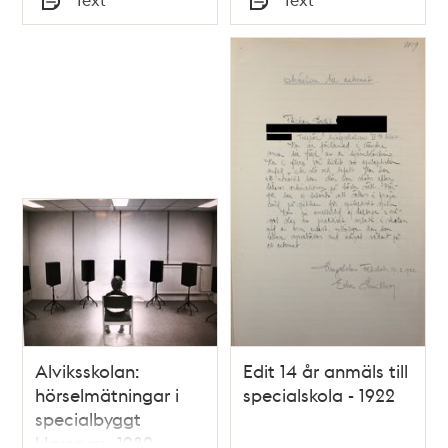
Typ
Typ
Alviksskolan:
Edit 14 år anmäls till
hörselmätningar i
specialskola - 1922
specialbyggt
klassrum, 1989