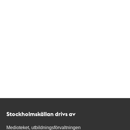
Kontakt
Stockholmskällan
Stockholmskällan drivs av
Medioteket, utbildningsförvaltningen