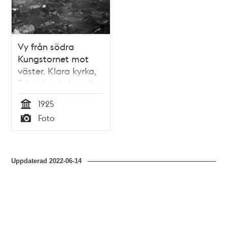
Vy från södra
Kungstornet mot
väster. Klara kyrka,
Tekniska skolan eller
Konstfackskolan på
1925
Mäster
Tid
Foto
Samuelsgatan 44
Typ
och Stadshuset. I
fonden Södermalm
och Högalidskyrkan.
Uppdaterad
2022-06-14