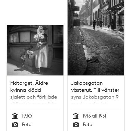
Hötorget. Äldre
Jakobsgatan
kvinna klädd i
västerut. Till vänster
sjalett och förkläde
syns Jakobsgatan 9
säljer blommor från
med Lundqvist
en korg.
slakteriaffär. Till
1930
1918 till 1931
höger i korsningen
Tid
Tid
Foto
Foto
mot
Typ
Typ