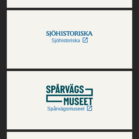
Sjöhistoriska
Spårvägsmuseet