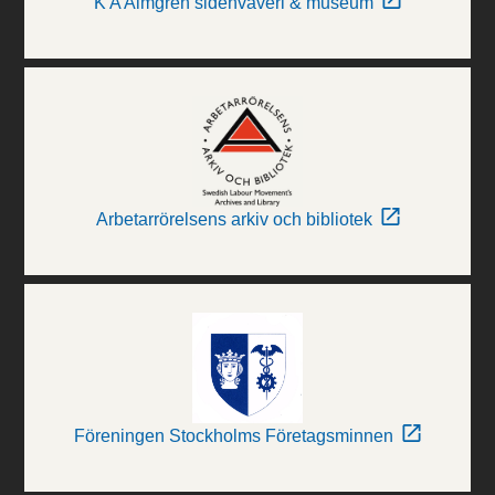
K A Almgren sidenväveri & museum
Arbetarrörelsens arkiv och bibliotek
Föreningen Stockholms Företagsminnen