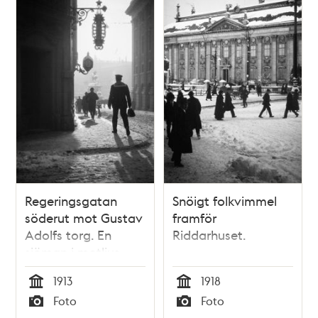
Regeringsgatan
Snöigt folkvimmel
söderut mot Gustav
framför
Adolfs torg. En
Riddarhuset.
sjöman i motljus.
1913
1918
Tid
Tid
Foto
Foto
Typ
Typ