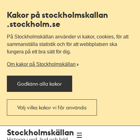
Kakor på stockholmskallan
.stockholm.se
På Stockholmskällan använder vi kakor, cookies, för att
sammanställa statistik och för att webbplatsen ska
fungera på ett bra sätt för dig.
Om kakor på Stockholmskällan
Godkänn alla kakor
Välj vilka kakor vi får använda
Till
Till
Stockholmskällan
navigationen
huvudinnehållet
Historia i ord, ljud och bild