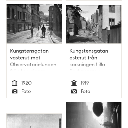
Malmtorgsgatan,
en bad-skylt som
gör reklam för
Malmtorgsbadet
(på
Malmtorgsgatan 3).
Kungstensgatan
Kungstensgatan
västerut mot
österut från
Observatorielunden
korsningen Lilla
från korsningen
Badstugatan.
Döbelnsgatan.
Engelbrektskyrkan i
1920
1919
Människor på
bakgrunden
Tid
Tid
Foto
Foto
gatan.
Typ
Typ