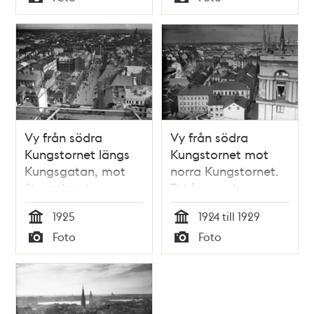
Typ
Typ
Vy från södra
Vy från södra
Kungstornet längs
Kungstornet mot
Kungsgatan, mot
norra Kungstornet.
Stureplan. I
Takåsar och
förgrunden häst och
Johannes kyrka i
1925
1924 till 1929
vagn på
bakgrunden.
Tid
Tid
Foto
Foto
Regeringsgatan.
Typ
Typ
Barn leker på
skolgård som ligger
på taket på en
byggnad.