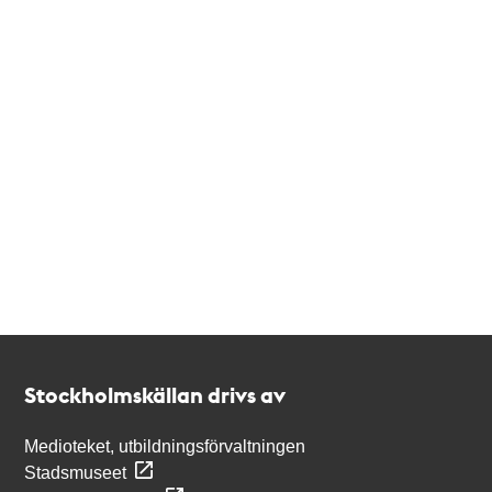
Kontakt
Stockholmskällan
Stockholmskällan drivs av
Medioteket, utbildningsförvaltningen
Stadsmuseet