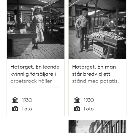
Sveavägen. Till
vänster
Konserthuset.
Hötorget. En leende
Hötorget. En man
kvinnlig försäljare i
står bredvid ett
arbetsrock håller
stånd med potatis.
upp en stor grönsak
eller melon.
1930
1930
Tid
Tid
Foto
Foto
Typ
Typ