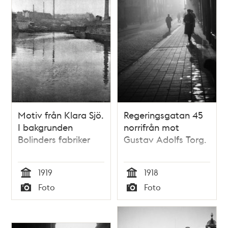
Motiv från Klara Sjö.
Regeringsgatan 45
I bakgrunden
norrifrån mot
Bolinders fabriker
Gustav Adolfs Torg.
1919
1918
Tid
Tid
Foto
Foto
Typ
Typ