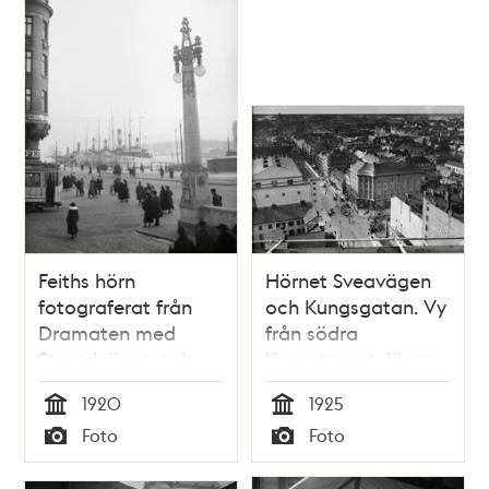
teman
Feiths hörn
Hörnet Sveavägen
fotograferat från
och Kungsgatan. Vy
Dramaten med
från södra
Strandvägen och
Kungstornet, längs
Nybroviken i fonden.
Kungsgatan
1920
1925
Människor på
västerut.
Tid
Tid
Foto
Foto
gatan.
Spårvagnen svänger
Typ
Typ
in till höger på