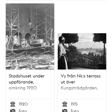
Stadshuset under
Vy från Nk:s terrass
uppförande,
ut över
omkring 1920
Kungsträdgården,
Strömmen och
Södermalm. En
1920
1915
servitris står till
Tid
Tid
Foto
Foto
vänster.