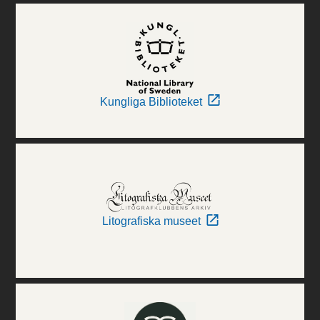
Kungliga Biblioteket
Litografiska museet