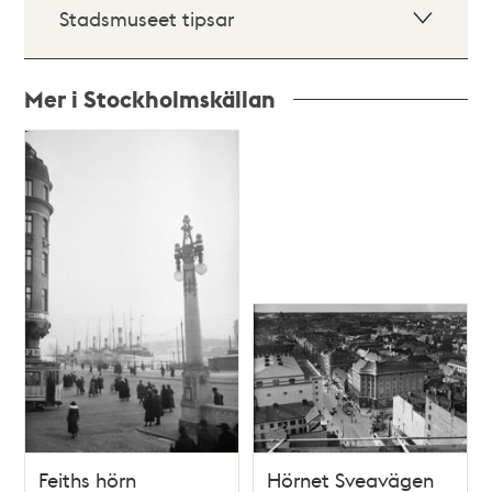
Stadsmuseet tipsar
Mer i Stockholmskällan
Relaterade
poster
och
teman
Feiths hörn
Hörnet Sveavägen