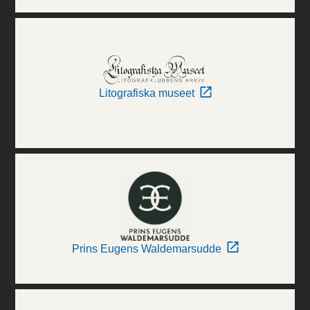
Litografiska museet
Prins Eugens Waldemarsudde