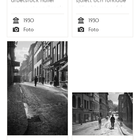
upp en stor grönsak
säljer blommor från
eller melon.
en korg.
1930
1930
Tid
Tid
Foto
Foto
Typ
Typ