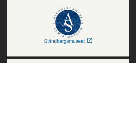
Strindbergsmuseet
Thielska Galleriet