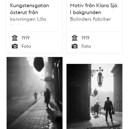
Kungstensgatan
Motiv från Klara Sjö.
österut från
I bakgrunden
korsningen Lilla
Bolinders fabriker
Badstugatan.
Engelbrektskyrkan i
1919
1919
bakgrunden
Tid
Tid
Foto
Foto
Typ
Typ