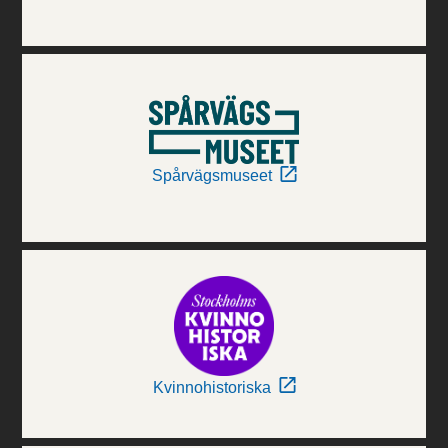
Spårvägsmuseet
Kvinnohistoriska