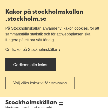
Kakor på stockholmskallan
.stockholm.se
På Stockholmskällan använder vi kakor, cookies, för att
sammanställa statistik och för att webbplatsen ska
fungera på ett bra sätt för dig.
Om kakor på Stockholmskällan
Godkänn alla kakor
Välj vilka kakor vi får använda
Till
Till
Stockholmskällan
navigationen
huvudinnehållet
Historia i ord, ljud och bild