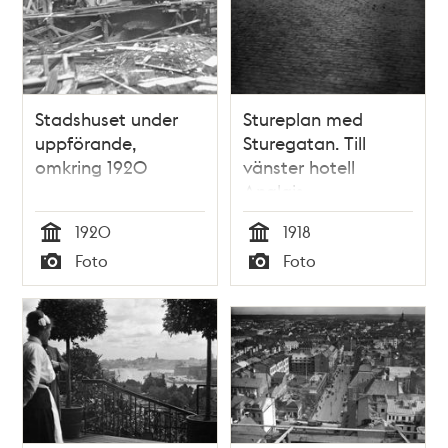
Stadshuset under
Stureplan med
uppförande,
Sturegatan. Till
omkring 1920
vänster hotell
Anglais.
1920
1918
Tid
Tid
Foto
Foto
Typ
Typ