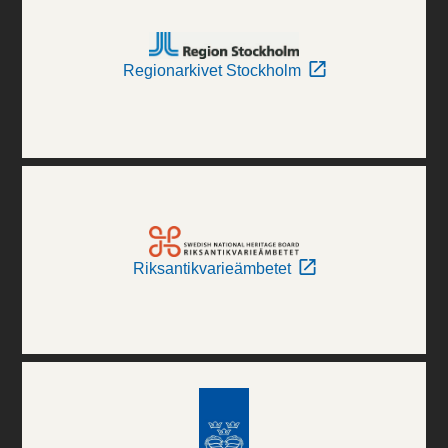
Regionarkivet Stockholm
Riksantikvarieämbetet