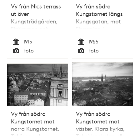
Vy från Nk:s terrass
Vy från södra
ut över
Kungstornet längs
Kungsträdgården,
Kungsgatan, mot
Strömmen och
Stureplan. I
Södermalm. En
förgrunden häst och
1915
1925
servitris står till
vagn på
Tid
Tid
Foto
Foto
vänster.
Regeringsgatan.
Typ
Typ
Barn leker på
skolgård som ligger
på taket på en
byggnad.
Vy från södra
Vy från södra
Kungstornet mot
Kungstornet mot
norra Kungstornet.
väster. Klara kyrka,
Takåsar och
Tekniska skolan eller