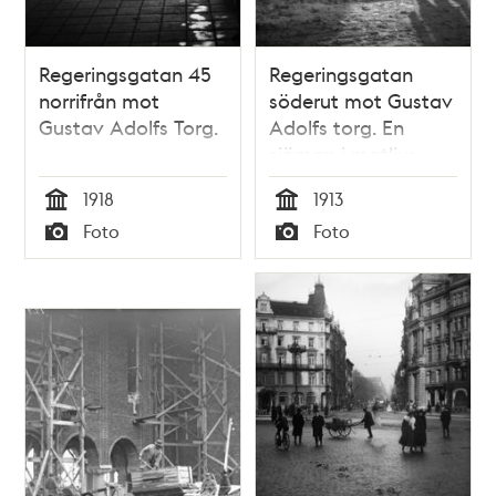
Regeringsgatan 45
Regeringsgatan
norrifrån mot
söderut mot Gustav
Gustav Adolfs Torg.
Adolfs torg. En
sjöman i motljus.
1918
1913
Tid
Tid
Foto
Foto
Typ
Typ