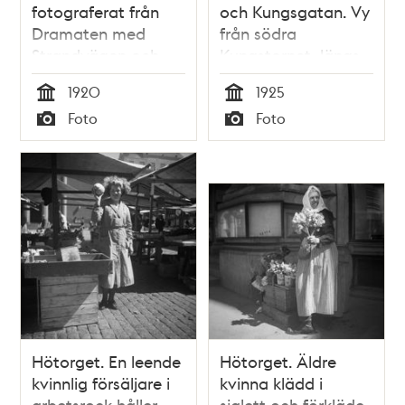
fotograferat från
och Kungsgatan. Vy
Dramaten med
från södra
Strandvägen och
Kungstornet, längs
Nybroviken i fonden.
Kungsgatan
1920
1925
Människor på
västerut.
Tid
Tid
Foto
Foto
gatan.
Spårvagnen svänger
Typ
Typ
in till höger på
Sveavägen. Till
vänster
Konserthuset.
Hötorget. En leende
Hötorget. Äldre
kvinnlig försäljare i
kvinna klädd i
arbetsrock håller
sjalett och förkläde