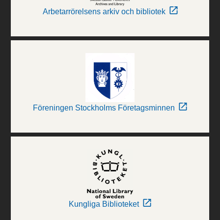
Arbetarrörelsens arkiv och bibliotek
Föreningen Stockholms Företagsminnen
Kungliga Biblioteket