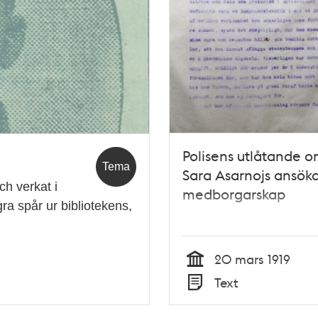
Polisens utlåtande 
Tema
Sara Asarnojs ansök
ch verkat i
medborgarskap
ra spår ur bibliotekens,
20 mars 1919
Tid
Text
Typ