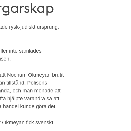
rgarskap
e rysk-judiskt ursprung.
ller inte samlades
isen.
t att Nochum Okmeyan brutit
n tillstånd. Polisens
a anda, och man menade att
ta hjälpte varandra så att
va handel kunde göra det.
att Okmeyan fick svenskt