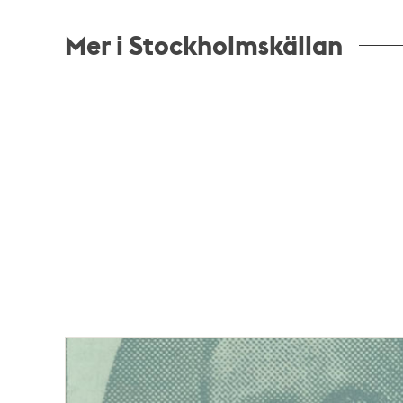
Mer i Stockholmskällan
Relaterade
poster
och
teman