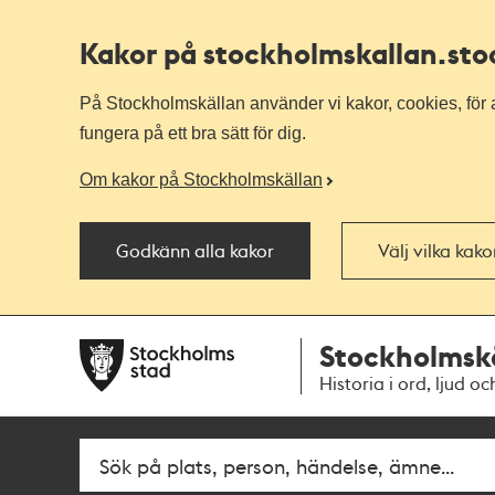
Kakor på stockholmskallan
.st
På Stockholmskällan använder vi kakor, cookies, för a
fungera på ett bra sätt för dig.
Om kakor på Stockholmskällan
Godkänn alla kakor
Välj vilka kak
Till
Till
Stockholmsk
navigationen
huvudinnehållet
Historia i ord, ljud oc
Fritextsök