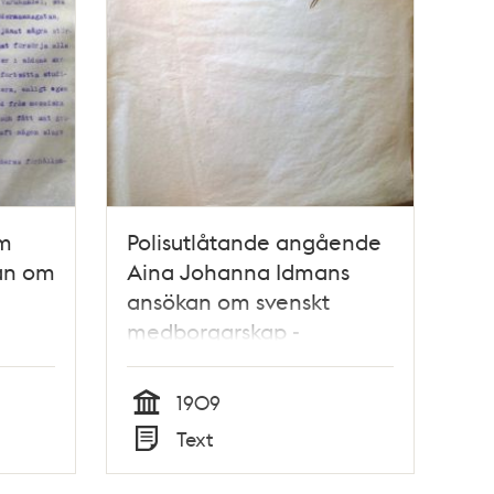
om
Polisutlåtande angående
an om
Aina Johanna Idmans
ansökan om svenskt
medborgarskap -
1909
Tid
Text
Typ