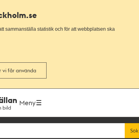
ockholm.se
tt sammanställa statistik och för att webbplatsen ska
or vi får använda
ällan
Meny
h bild
Sök