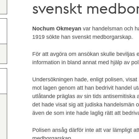
svenskt medbo
Nochum Okmeyan
var handelsman och had
1919 sökte han svenskt medborgarskap.
För att avgöra om ansökan skulle beviljas e
information in bland annat med hjälp av pol
Undersökningen hade, enligt polisen, visa
mot lagen genom att han bedrivit handel uta
utlåtande präglas av sin tids antisemitisk
det hade visat sig att judiska handelsmän of
även de som inte hade laglig rätt att bedri
Polisen ansåg därför inte att var lämpligt 
medborgarskap.