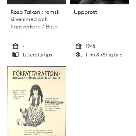
Rosa Taikon : romsk
Uppbrott
silversmed och
hantverkare / Brita
Åsbrink
-
1948
Tid
Tid
Litteraturtips
Film & rörlig bild
Typ
Typ