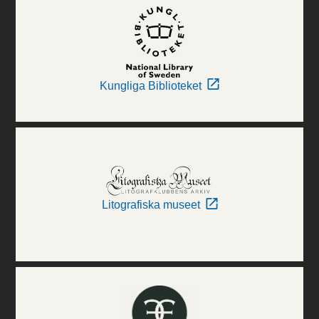
Kungliga Biblioteket
Litografiska museet