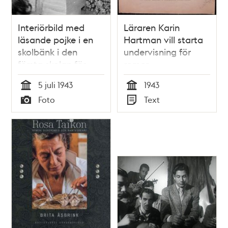
Interiörbild med
Läraren Karin
läsande pojke i en
Hartman vill starta
skolbänk i den
undervisning för
första skolan för
romer
romer som just
5 juli 1943
1943
öppnats i familjen
Tid
Tid
Foto
Text
Taikons tält vid
Typ
Typ
romernas läger vid
Lilla Sköndal i
Gubbängen.