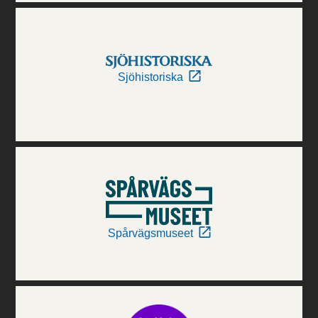
Sjöhistoriska
Spårvägsmuseet