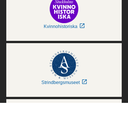
Kvinnohistoriska
Strindbergsmuseet