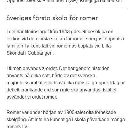
Upphov: Svensk Filmindustri (SF). Kungliga biblioteket
Sveriges första skola för romer
I det här filminslaget från 1943 görs ett besök på en
lektion vid den första skolan för romer som just öppnats i
familjen Taikons tält vid romernas boplats vid Lilla
Sköndal i Gubbängen.
I filmen används z-ordet. Det har genom historien
använts på olika sätt, både av det svenska
majoritetssamhället och av olika romska grupper. Idag är
det ett kränkande ord som inte ska användas. Istället
avvänder vi ordet romer.
Romer var under början av 1900-talet ofta förnekade
skolgång. Att inte ha kunnat gå i skola påverkade många
romers liv.