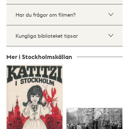
Har du frågor om filmen?
Kungliga biblioteket tipsar
Mer i Stockholmskällan
Relaterade
poster
och
teman