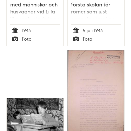
med människor och
första skolan för
husvagnar vid Lilla
romer som just
Sköndal i stadsdelen
öppnats i familjen
Gubbängen
Taikons tält vid
1943
5 juli 1943
romernas läger vid
Tid
Tid
Foto
Foto
Lilla Sköndal i
Typ
Typ
Gubbängen. Till
höger eleven
Singoalla Taikon
med sin son i knät.