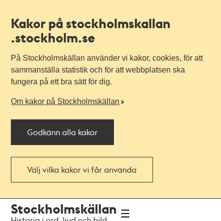
Kakor på stockholmskallan
.stockholm.se
På Stockholmskällan använder vi kakor, cookies, för att
sammanställa statistik och för att webbplatsen ska
fungera på ett bra sätt för dig.
Om kakor på Stockholmskällan
Godkänn alla kakor
Välj vilka kakor vi får använda
Till
Till
Stockholmskällan
navigationen
huvudinnehållet
Historia i ord, ljud och bild