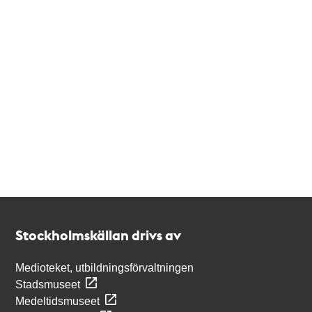
Kontakt
Stockholmskällan
Stockholmskällan drivs av
Medioteket, utbildningsförvaltningen
Stadsmuseet
Medeltidsmuseet