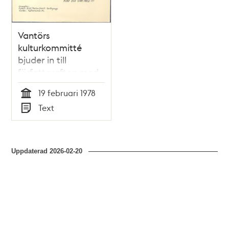
Vantörs
kulturkommitté
bjuder in till
författarafton med
författaren Katarina
19 februari 1978
Taikon
Tid
Text
Typ
Uppdaterad
2026-02-20