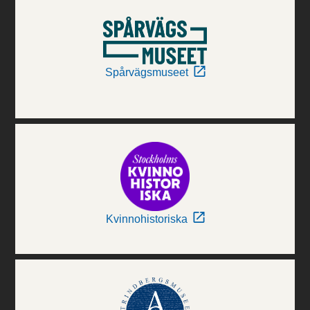
Spårvägsmuseet
Kvinnohistoriska