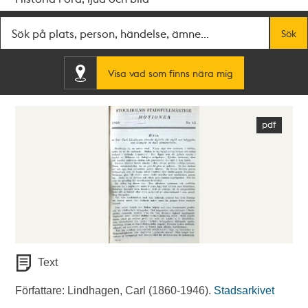
Fritextsök
Sök
Visa vad som finns nära mig
Text
Författare: Lindhagen, Carl (1860-1946).
Stadsarkivet