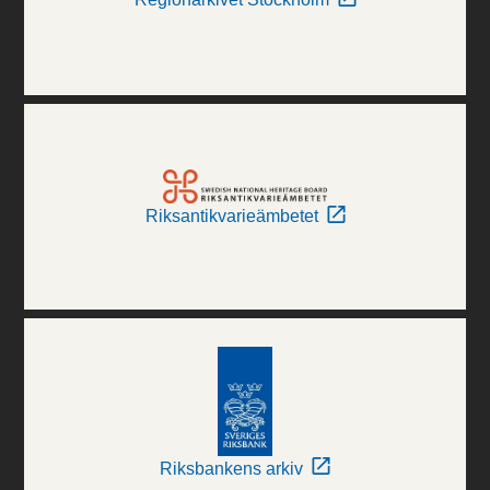
Riksantikvarieämbetet
Riksbankens arkiv