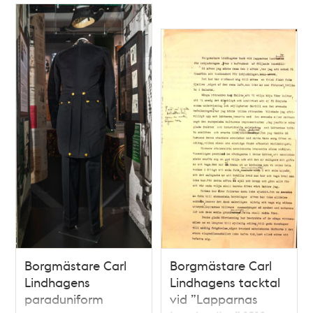
Relaterade
poster
och
teman
Borgmästare Carl
Borgmästare Carl
Lindhagens
Lindhagens tacktal
paraduniform
vid ”Lapparnas