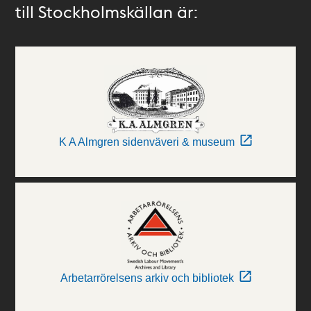
till Stockholmskällan är:
K A Almgren sidenväveri & museum
Arbetarrörelsens arkiv och bibliotek