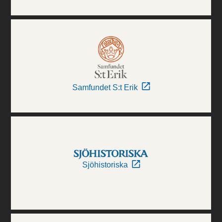
Samfundet S:t Erik
Sjöhistoriska