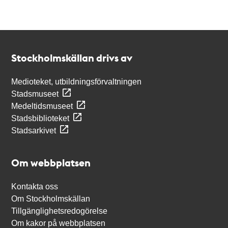
Kontakt
Stockholmskällan
Stockholmskällan drivs av
Medioteket, utbildningsförvaltningen
Stadsmuseet
Medeltidsmuseet
Stadsbiblioteket
Stadsarkivet
Om webbplatsen
Kontakta oss
Om Stockholmskällan
Tillgänglighetsredogörelse
Om kakor på webbplatsen