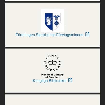
Föreningen Stockholms Företagsminnen
Kungliga Biblioteket