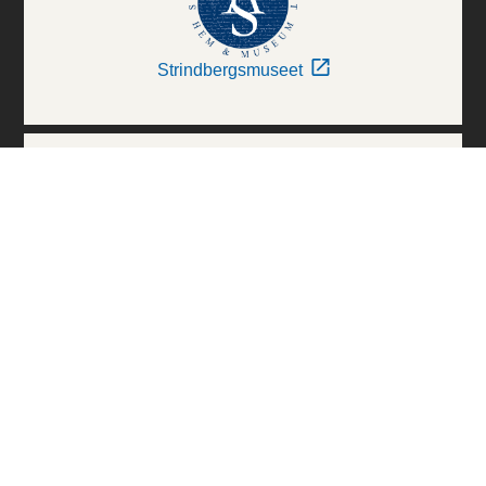
Strindbergsmuseet
Thielska Galleriet
Världskulturmuseerna