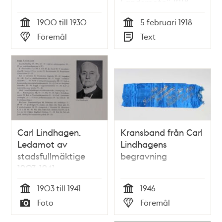
Landsmöte” 1918
1900 till 1930
5 februari 1918
Tid
Tid
Föremål
Text
Typ
Typ
Carl Lindhagen.
Kransband från Carl
Ledamot av
Lindhagens
stadsfullmäktige
begravning
1903-1941
1903 till 1941
1946
Tid
Tid
Foto
Föremål
Typ
Typ