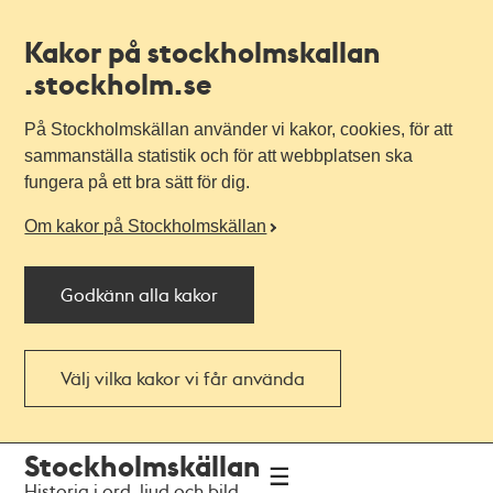
Kakor på stockholmskallan
.stockholm.se
På Stockholmskällan använder vi kakor, cookies, för att
sammanställa statistik och för att webbplatsen ska
fungera på ett bra sätt för dig.
Om kakor på Stockholmskällan
Godkänn alla kakor
Välj vilka kakor vi får använda
Till
Till
Stockholmskällan
navigationen
huvudinnehållet
Historia i ord, ljud och bild