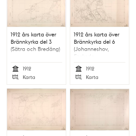
1912 års karta över
1912 års karta över
Brännkyrka del 3
Brännkyrka del 6
(Sätra och Bredäng)
(Johanneshov,
Enskede,
Skärmarbrink och
1912
1912
Slakthusområdet)
Tid
Tid
Karta
Karta
Typ
Typ