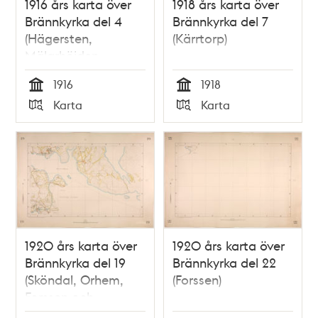
1916 års karta över
1918 års karta över
Brännkyrka del 4
Brännkyrka del 7
(Hägersten,
(Kärrtorp)
Mälarhöjden,
Västberga och
1916
1918
Västertorp)
Tid
Tid
Karta
Karta
Typ
Typ
1920 års karta över
1920 års karta över
Brännkyrka del 19
Brännkyrka del 22
(Sköndal, Orhem,
(Forssen)
Forssen och
Drevviken)