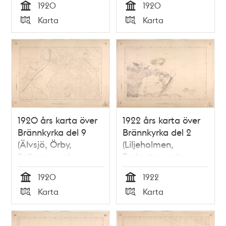
1920
1920
Tid
Tid
Karta
Karta
Typ
Typ
1920 års karta över
1922 års karta över
Brännkyrka del 9
Brännkyrka del 2
(Älvsjö, Örby,
(Liljeholmen,
Solberga och
Trekanten och
Östberga)
Aspudden)
1920
1922
Tid
Tid
Karta
Karta
Typ
Typ