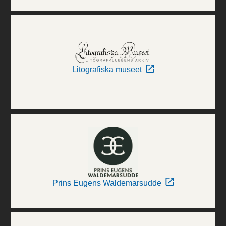
Litografiska museet
Prins Eugens Waldemarsudde