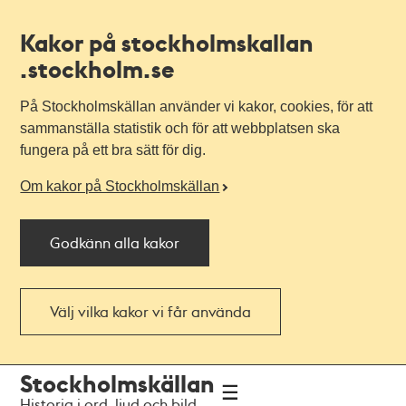
Kakor på stockholmskallan
.stockholm.se
På Stockholmskällan använder vi kakor, cookies, för att
sammanställa statistik och för att webbplatsen ska
fungera på ett bra sätt för dig.
Om kakor på Stockholmskällan
Godkänn alla kakor
Välj vilka kakor vi får använda
Till
Till
Stockholmskällan
navigationen
huvudinnehållet
Historia i ord, ljud och bild