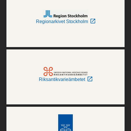
Regionarkivet Stockholm
Riksantikvarieämbetet