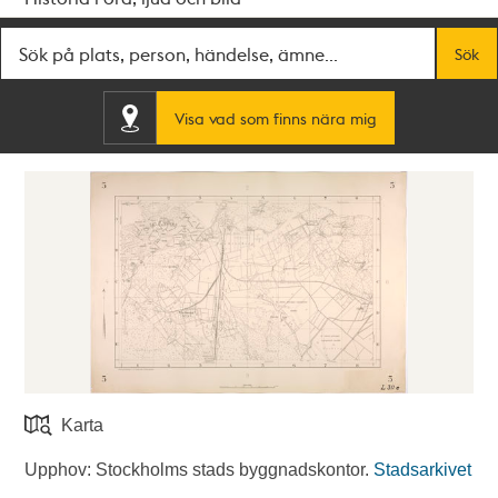
Fritextsök
Sök
Visa vad som finns nära mig
Karta
Upphov: Stockholms stads byggnadskontor.
Stadsarkivet