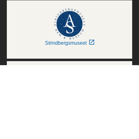
Strindbergsmuseet
Thielska Galleriet