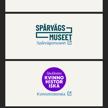
Spårvägsmuseet
Kvinnohistoriska