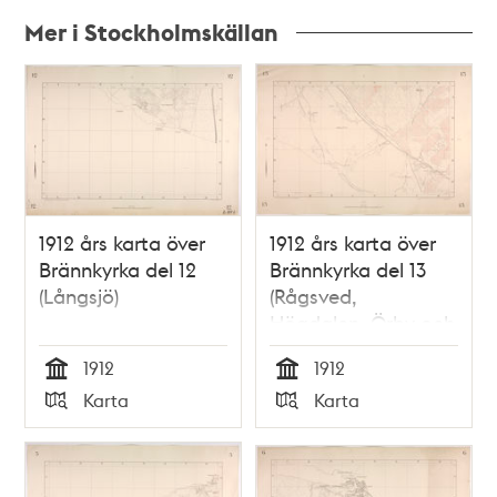
Mer i Stockholmskällan
Relaterade
poster
och
teman
1912 års karta över
1912 års karta över
Brännkyrka del 12
Brännkyrka del 13
(Långsjö)
(Rågsved,
Högdalen, Örby och
Hagsätra)
1912
1912
Tid
Tid
Karta
Karta
Typ
Typ