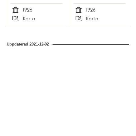
Herrängen och
1926
1926
Örby)
Tid
Tid
Karta
Karta
Typ
Typ
Uppdaterad
2021-12-02