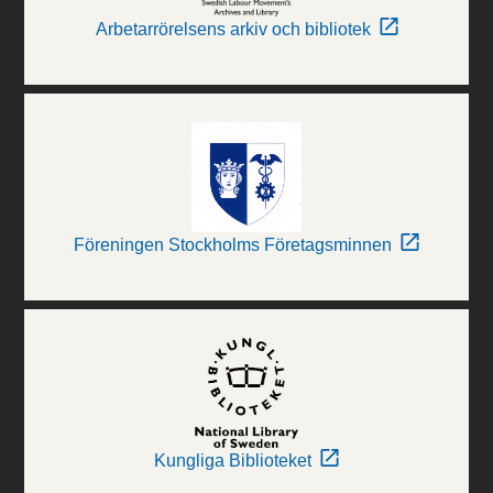
Arbetarrörelsens arkiv och bibliotek
Föreningen Stockholms Företagsminnen
Kungliga Biblioteket