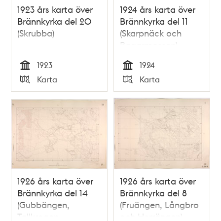
1923 års karta över
1924 års karta över
Brännkyrka del 20
Brännkyrka del 11
(Skrubba)
(Skarpnäck och
Bagarmossen)
1923
1924
Tid
Tid
Karta
Karta
Typ
Typ
1926 års karta över
1926 års karta över
Brännkyrka del 14
Brännkyrka del 8
(Gubbängen,
(Fruängen, Långbro
Tallkrogen,
och Herrängen)