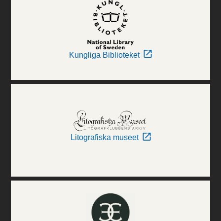
Kungliga Biblioteket
Litografiska museet