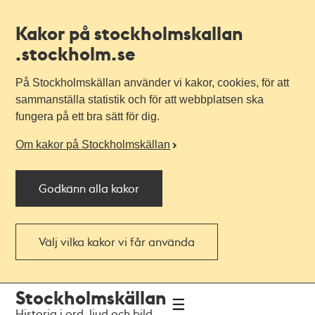
Kakor på stockholmskallan
.stockholm.se
På Stockholmskällan använder vi kakor, cookies, för att
sammanställa statistik och för att webbplatsen ska
fungera på ett bra sätt för dig.
Om kakor på Stockholmskällan
Godkänn alla kakor
Välj vilka kakor vi får använda
Till
Till
Stockholmskällan
navigationen
huvudinnehållet
Historia i ord, ljud och bild