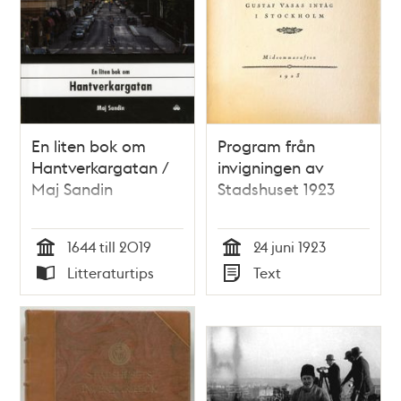
En liten bok om
Program från
Hantverkargatan /
invigningen av
Maj Sandin
Stadshuset 1923
1644 till 2019
24 juni 1923
Tid
Tid
Litteraturtips
Text
Typ
Typ