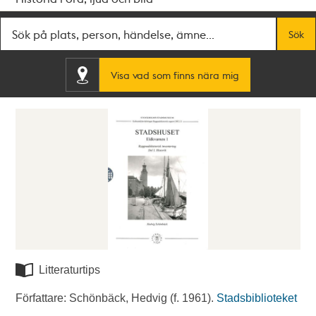
Fritextsök
Sök
Visa vad som finns nära mig
Litteraturtips
Författare: Schönbäck, Hedvig (f. 1961).
Stadsbiblioteket