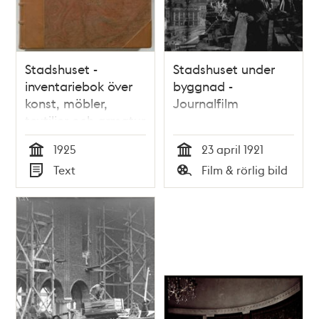
Stadshuset -
Stadshuset under
inventariebok över
byggnad -
konst, möbler,
Journalfilm
textilier och armatur
1925
1925
23 april 1921
Tid
Tid
Text
Film & rörlig bild
Typ
Typ