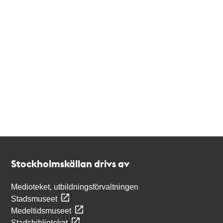
Kontakt
Stockholmskällan
Stockholmskällan drivs av
Medioteket, utbildningsförvaltningen
Stadsmuseet
Medeltidsmuseet
Stadsbiblioteket