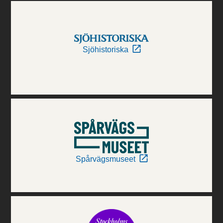
Sjöhistoriska
Spårvägsmuseet