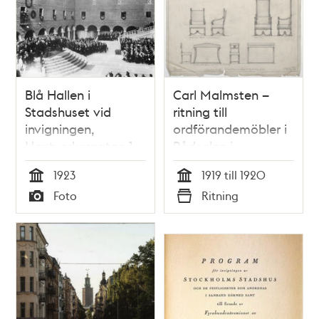
teman
Blå Hallen i
Carl Malmsten –
Stadshuset vid
ritning till
invigningen,
ordförandemöbler i
Hantverkargatan 1.
Rådsalen i
Bankdirektör K. A.
Stadshuset
1923
1919 till 1920
Wallenberg talar
Tid
Tid
Foto
Ritning
Typ
Typ