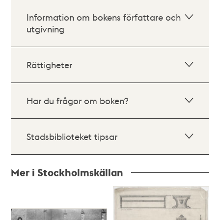
Information om bokens författare och
utgivning
Rättigheter
Har du frågor om boken?
Stadsbiblioteket tipsar
Mer i Stockholmskällan
Relaterade
poster
och