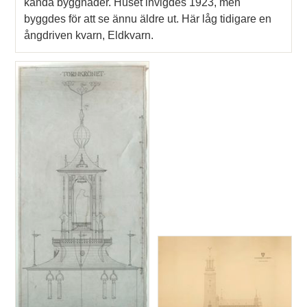
kända byggnader. Huset invigdes 1923, men
byggdes för att se ännu äldre ut. Här låg tidigare en
ångdriven kvarn, Eldkvarn.