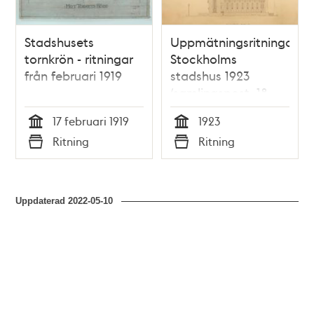
Stadshusets
Uppmätningsritningar
tornkrön - ritningar
Stockholms
från februari 1919
stadshus 1923
(samlingspost, 18
ritningar)
17 februari 1919
1923
Tid
Tid
Ritning
Ritning
Typ
Typ
Uppdaterad
2022-05-10