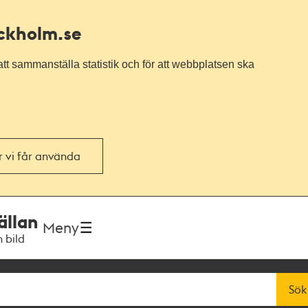
ockholm.se
tt sammanställa statistik och för att webbplatsen ska
or vi får använda
ällan
Meny
h bild
Sök