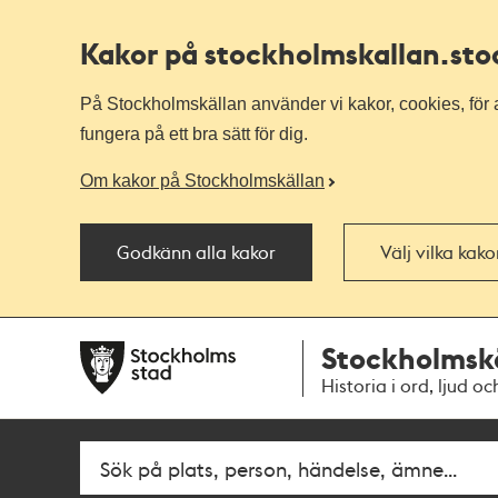
Kakor på stockholmskallan
.st
På Stockholmskällan använder vi kakor, cookies, för a
fungera på ett bra sätt för dig.
Om kakor på Stockholmskällan
Godkänn alla kakor
Välj vilka kak
Till
Till
Stockholmsk
navigationen
huvudinnehållet
Historia i ord, ljud oc
Fritextsök