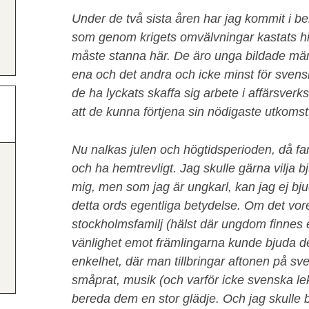
Under de två sista åren har jag kommit i b
som genom krigets omvälvningar kastats hit u
måste stanna här. De äro unga bildade män
ena och det andra och icke minst för svensk
de ha lyckats skaffa sig arbete i affärsverk
att de kunna förtjena sin nödigaste utkomst
Nu nalkas julen och högtidsperioden, då fam
och ha hemtrevligt. Jag skulle gärna vilja b
mig, men som jag är ungkarl, kan jag ej bjud
detta ords egentliga betydelse. Om det vore
stockholmsfamilj (hälst där ungdom finnes e
vänlighet emot främlingarna kunde bjuda de
enkelhet, där man tillbringar aftonen på sv
småprat, musik (och varför icke svenska lek
bereda dem en stor glädje. Och jag skulle