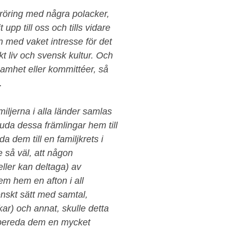
eröring med några polacker,
pp till oss och tills vidare
 med vaket intresse för det
t liv och svensk kultur. Och
samhet eller kommittéer, så
.
iljerna i alla länder samlas
juda dessa främlingar hem till
a dem till en familjkrets i
 så väl, att någon
ller kan deltaga) av
m hem en afton i all
enskt sätt med samtal,
ar) och annat, skulle detta
 bereda dem en mycket