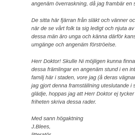
angenäm överraskning, då jag frambär en 
De sitta här fjärran från släkt och vänner o
när de se vårt folk ta sig ledigt och njuta 
dessa män äro unga och känna därför kans
umgänge och angenäm förströelse.
Herr Doktor! Skulle Ni möjligen kunna finna 
dessa främlingar en angenäm stund i en int
familj här i staden, vore jag (å deras väg
jag gjort denna framställning uteslutande i 
glädje, hoppas jag att Herr Doktor ej tycker i
friheten skriva dessa rader.
Med sann högaktning
J.Blees,
litteratör