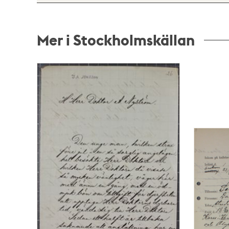
Mer i Stockholmskällan
Relaterade
poster
och
teman