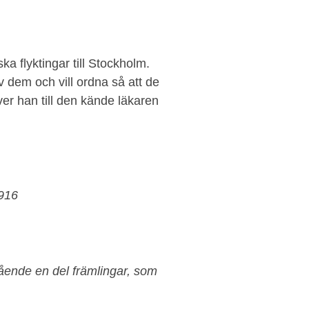
a flyktingar till Stockholm.
v dem och vill ordna så att de
iver han till den kände läkaren
1916
gående en del främlingar, som