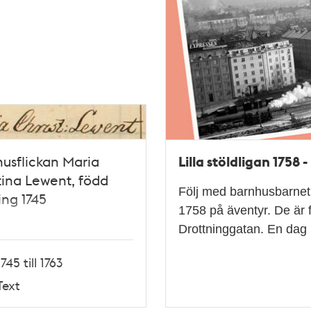
Lilla stöldligan 1758 -
usflickan Maria
tina Lewent, född
Följ med barnhusbarnet
ng 1745
1758 på äventyr. De är 
Drottninggatan. En dag 
1745 till 1763
Text