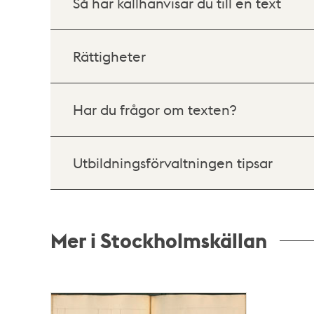
Så här källhänvisar du till en text
Rättigheter
Har du frågor om texten?
Utbildningsförvaltningen tipsar
Mer i Stockholmskällan
Relaterade
poster