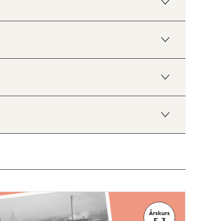
Årskurs
F-3