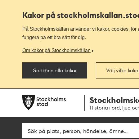
Kakor på stockholmskallan
.st
På Stockholmskällan använder vi kakor, cookies, för a
fungera på ett bra sätt för dig.
Om kakor på Stockholmskällan
Godkänn alla kakor
Välj vilka kak
Till
Till
Stockholmsk
navigationen
huvudinnehållet
Historia i ord, ljud oc
Fritextsök