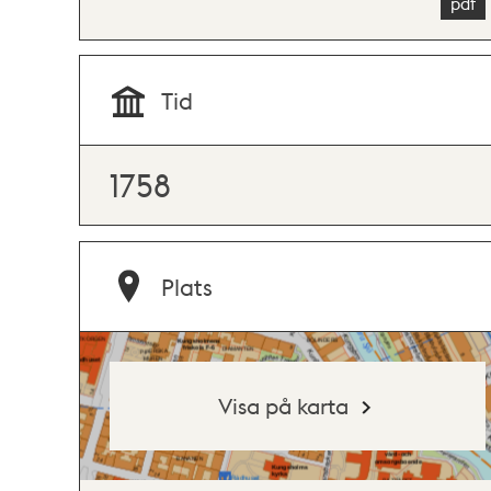
Tid
1758
Plats
Visa på karta