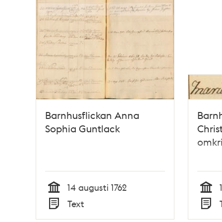
och
teman
Barnhusflickan Anna
Barnh
Sophia Guntlack
Chris
omkri
14 augusti 1762
Tid
Tid
Text
Typ
Typ