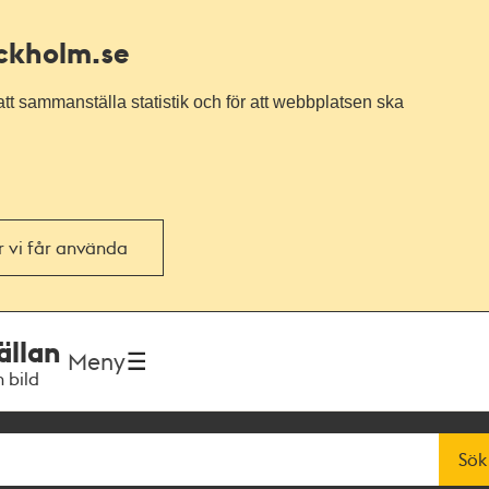
ockholm.se
tt sammanställa statistik och för att webbplatsen ska
or vi får använda
ällan
Meny
h bild
Sök