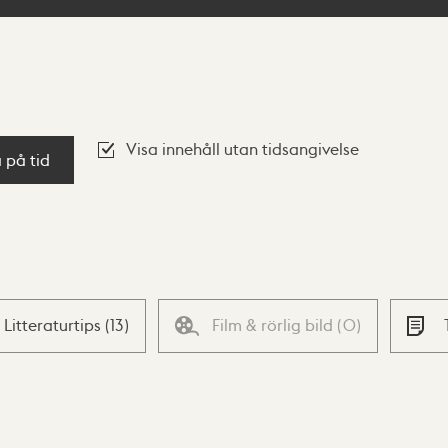
Visa innehåll utan tidsangivelse
a på tid
Litteraturtips
(
13
)
Film & rörlig bild
(
0
)