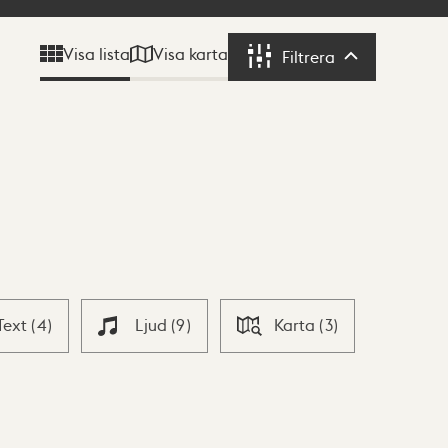
Visa karta
Visa lista
Filtrera
Filtrera
Text
(
4
)
Ljud
(
9
)
Karta
(
3
)