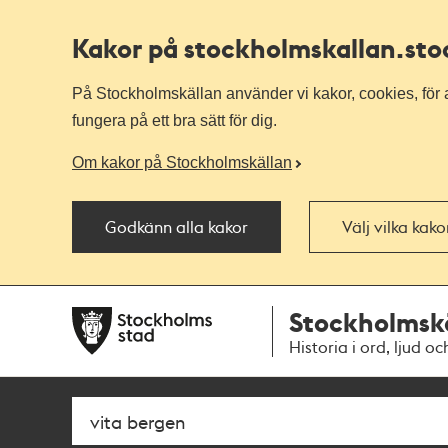
Kakor på stockholmskallan
.st
På Stockholmskällan använder vi kakor, cookies, för a
fungera på ett bra sätt för dig.
Om kakor på Stockholmskällan
Godkänn alla kakor
Välj vilka kak
Till
Till
Stockholmsk
navigationen
huvudinnehållet
Historia i ord, ljud oc
Sök
Fritextsök