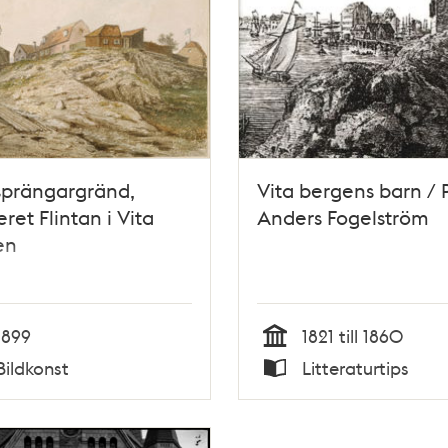
sprängargränd,
Vita bergens barn / 
eret Flintan i Vita
Anders Fogelström
en
1899
1821 till 1860
Tid
Bildkonst
Litteraturtips
Typ