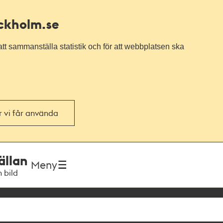
ockholm.se
tt sammanställa statistik och för att webbplatsen ska
or vi får använda
ällan
Meny
h bild