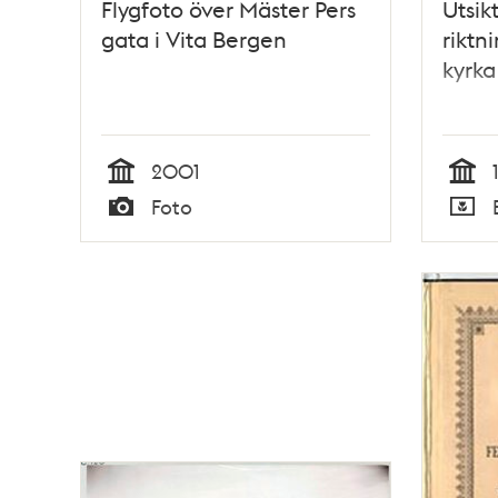
Flygfoto över Mäster Pers
Utsik
gata i Vita Bergen
riktn
kyrka
2001
Tid
Tid
Foto
Typ
Typ