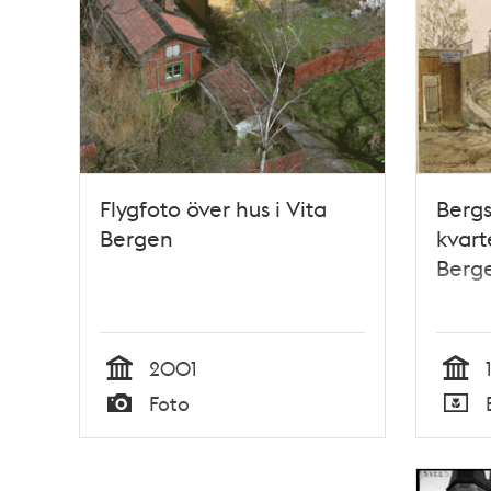
Flygfoto över hus i Vita
Berg
Bergen
kvart
Berg
2001
Tid
Tid
Foto
Typ
Typ