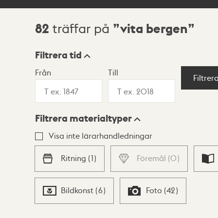
82
vita bergen
träffar på
Sökresultat
Filtrera tid
Från
Till
Visningsläge
Filtrer
Filtrera materialtyper
Lista
Karta
Visa inte lärarhandledningar
Ritning
(
1
)
Föremål
(
0
)
Bildkonst
(
6
)
Foto
(
42
)