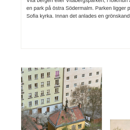
Vita bergen eller Vitabergsparken, i folkmun 
en park på östra Södermalm. Parken ligger p
Sofia kyrka. Innan det anlades en grönskan