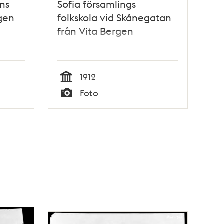
ns
Sofia församlings
gen
folkskola vid Skånegatan
från Vita Bergen
1912
Tid
Foto
Typ