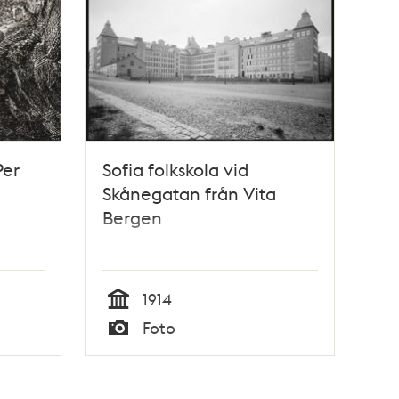
Per
Sofia folkskola vid
Skånegatan från Vita
Bergen
1914
Tid
Foto
Typ