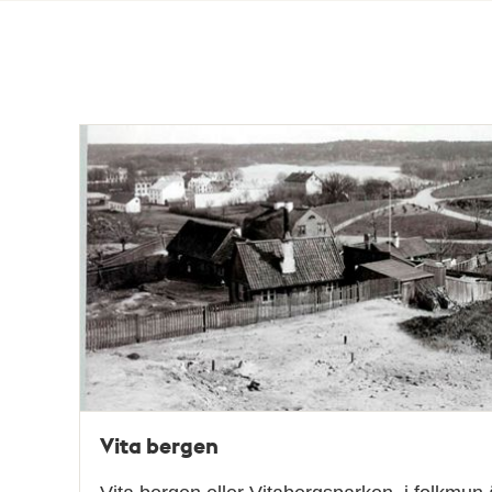
Totalt
82
träffar
Vita bergen