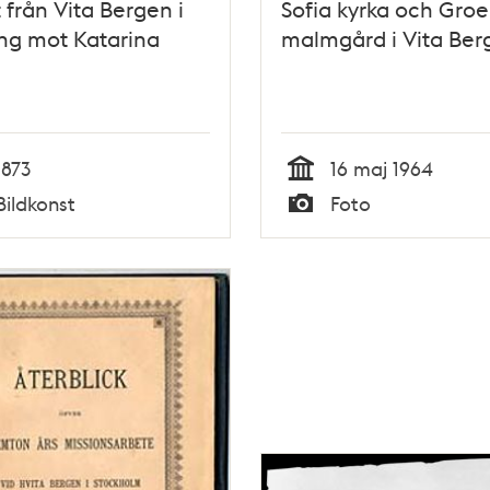
t från Vita Bergen i
Sofia kyrka och Groe
ing mot Katarina
malmgård i Vita Ber
1873
16 maj 1964
Tid
Bildkonst
Foto
Typ