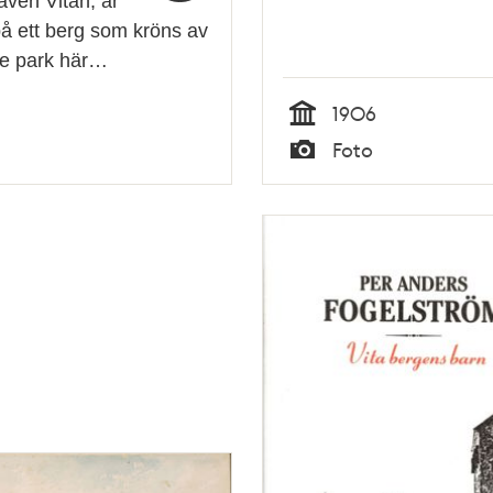
även Vitan, är
å ett berg som kröns av
de park här…
1906
Tid
Foto
Typ