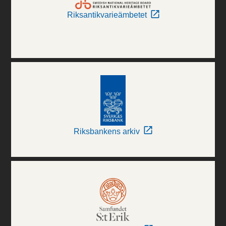
Riksantikvarieämbetet
Riksbankens arkiv