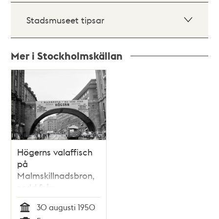
Stadsmuseet tipsar
Mer i Stockholmskällan
Relaterade
poster
och
teman
Högerns valaffisch
på
Malmskillnadsbron,
sedd från
Kungsgatan
30 augusti 1950
Tid