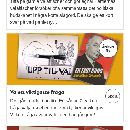
Titta på gamla valaffischer och gör egna! Partiernas
valaffischer försöker ofta sammanfatta det politiska
budskapet i några korta slagord. De ska ge ett kort
svar på vad partiet ty…
Årskurs
Gy
Valets viktigaste fråga
Skola
Det går trender i politik. En sådan är vilken
fråga väljarna eller partierna tycker är viktigast.
Vilken fråga avgör valet den här gången?