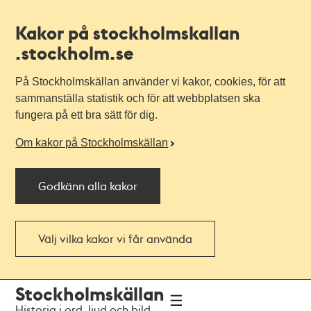
Kakor på stockholmskallan
.stockholm.se
På Stockholmskällan använder vi kakor, cookies, för att
sammanställa statistik och för att webbplatsen ska
fungera på ett bra sätt för dig.
Om kakor på Stockholmskällan
Godkänn alla kakor
Välj vilka kakor vi får använda
Till
Till
Stockholmskällan
navigationen
huvudinnehållet
Historia i ord, ljud och bild