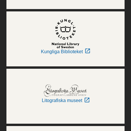
Kungliga Biblioteket
Litografiska museet