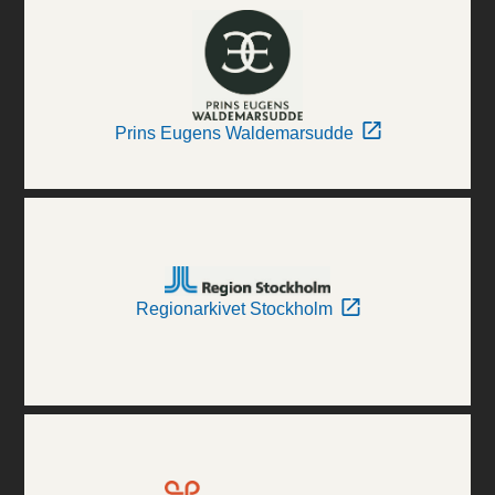
Prins Eugens Waldemarsudde
Regionarkivet Stockholm