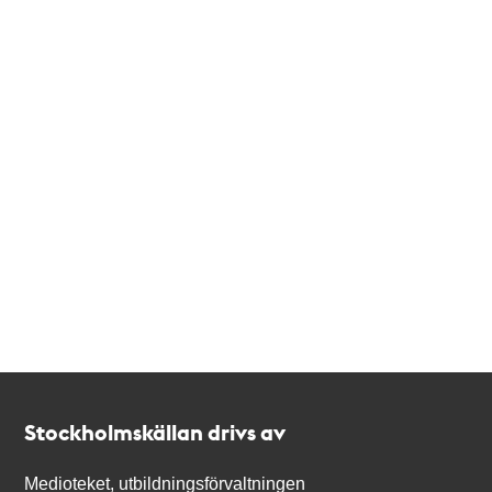
Kontakt
Stockholmskällan
Stockholmskällan drivs av
Medioteket, utbildningsförvaltningen