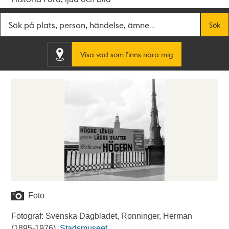
Fritextsök
Sök
Visa vad som finns nära mig
Foto
Fotograf: Svenska Dagbladet, Ronninger, Herman
(1895-1976).
Stadsmuseet