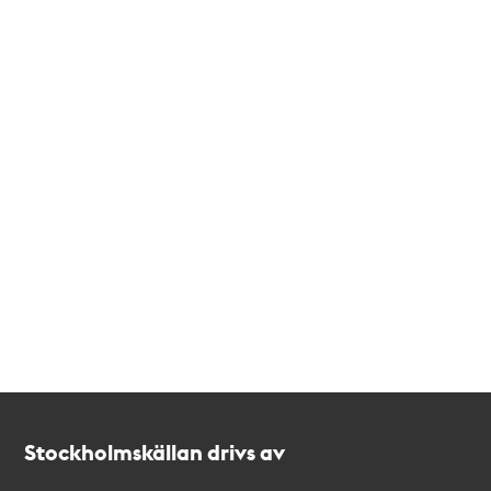
Kontakt
Stockholmskällan
Stockholmskällan drivs av