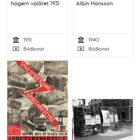
högern valåret 1931
Albin Hansson
1931
1940
Tid
Tid
Bildkonst
Bildkonst
Typ
Typ