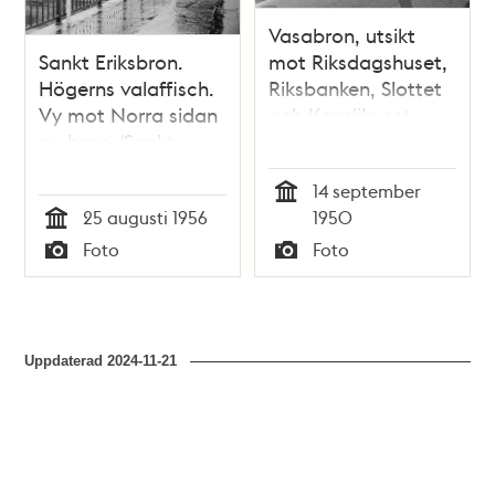
Vasabron, utsikt
Sankt Eriksbron.
mot Riksdagshuset,
Högerns valaffisch.
Riksbanken, Slottet
Vy mot Norra sidan
och Kanslihuset.
av bron. (Sankt
Socialdemokraternas
Eriksgatan 65, kv.
valaffisch ""Tag inte
14 september
Porslinsbruket)
risken -välj
Tid
25 augusti 1956
1950
Arbetarepartiet -
Tid
Socialdemokraterna""
Foto
Foto
Typ
Typ
Uppdaterad
2024-11-21