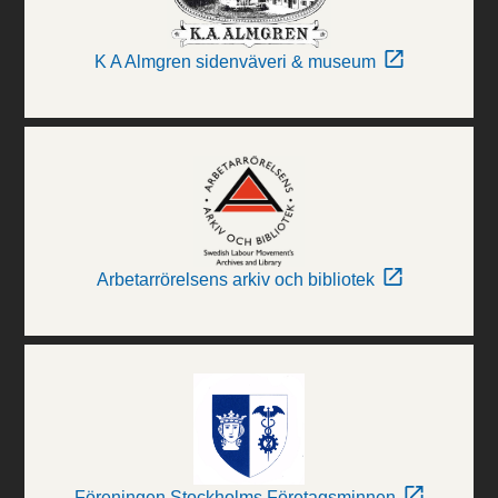
K A Almgren sidenväveri & museum
Arbetarrörelsens arkiv och bibliotek
Föreningen Stockholms Företagsminnen