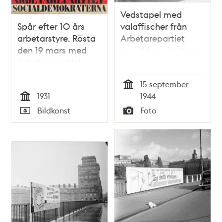
Vedstapel med
Spår efter 10 års
valaffischer från
arbetarstyre. Rösta
Arbetarepartiet
den 19 mars med
socialdemokraterna
Arbetarepartiet
och Högern, samt
Socialdemokraterna.
en affisch från
15 september
[Valaffisch]
Gröna Lund
Tid
1931
1944
Tid
Bildkonst
Foto
Typ
Typ