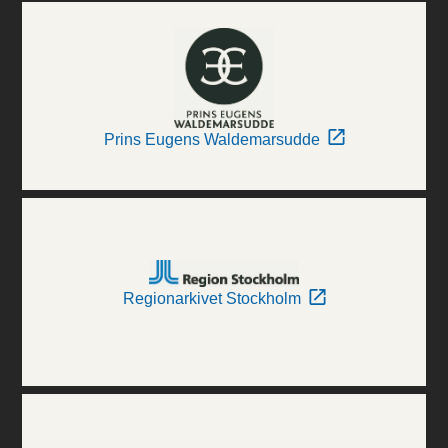
Prins Eugens Waldemarsudde
Regionarkivet Stockholm