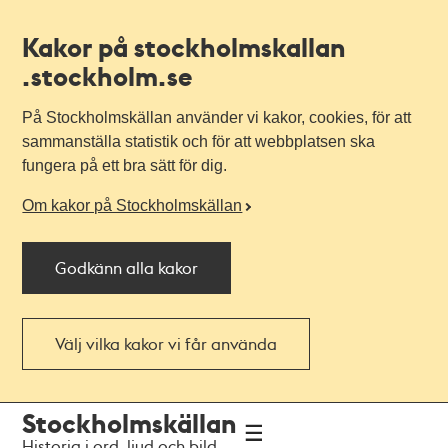
Kakor på stockholmskallan
.stockholm.se
På Stockholmskällan använder vi kakor, cookies, för att
sammanställa statistik och för att webbplatsen ska
fungera på ett bra sätt för dig.
Om kakor på Stockholmskällan
Godkänn alla kakor
Välj vilka kakor vi får använda
Till
Till
Stockholmskällan
navigationen
huvudinnehållet
Historia i ord, ljud och bild