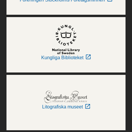
Kungliga Biblioteket
Litografiska museet