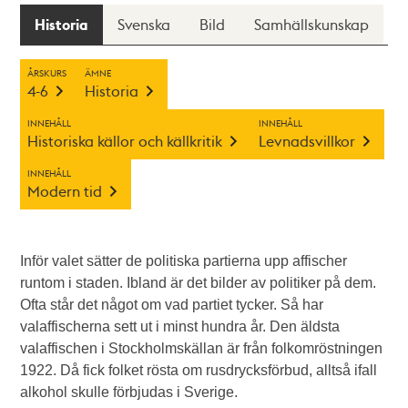
Historia
Svenska
Bild
Samhällskunskap
ÅRSKURS
ÄMNE
4-6
Historia
INNEHÅLL
INNEHÅLL
Historiska källor och källkritik
Levnadsvillkor
INNEHÅLL
Modern tid
Inför valet sätter de politiska partierna upp affischer
runtom i staden. Ibland är det bilder av politiker på dem.
Ofta står det något om vad partiet tycker. Så har
valaffischerna sett ut i minst hundra år. Den äldsta
valaffischen i Stockholmskällan är från folkomröstningen
1922. Då fick folket rösta om rusdrycksförbud, alltså ifall
alkohol skulle förbjudas i Sverige.