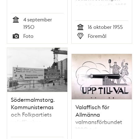
om högertrafik 1955
4 september
Tid
1950
16 oktober 1955
Tid
Foto
Föremål
Typ
Typ
Södermalmstorg.
Kommunisternas
Valaffisch för
och Folkpartiets
Allmänna
valaffischer
valmansförbundet
1920-tal