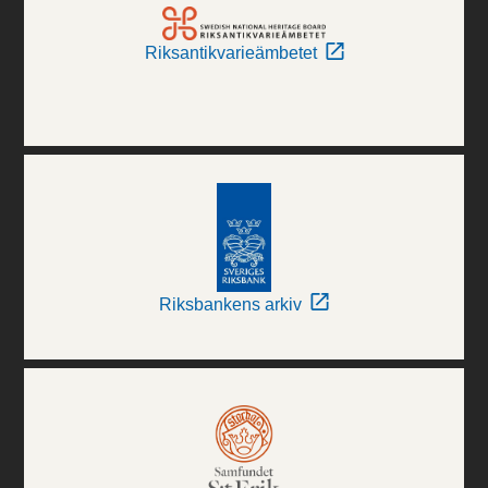
Riksantikvarieämbetet
Riksbankens arkiv