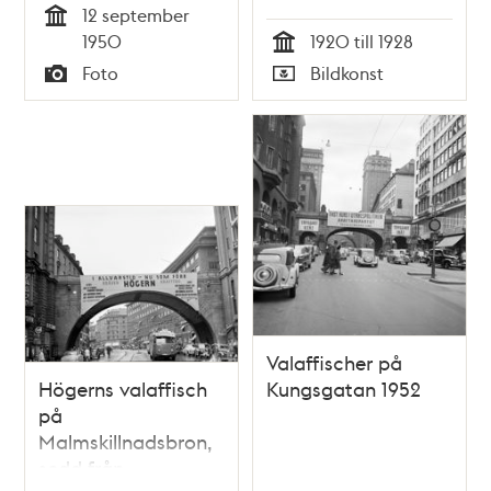
12 september
Tid
1950
1920 till 1928
Tid
Foto
Bildkonst
Typ
Typ
Valaffischer på
Högerns valaffisch
Kungsgatan 1952
på
Malmskillnadsbron,
sedd från