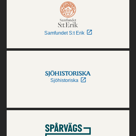
Samfundet S:t Erik
Sjöhistoriska