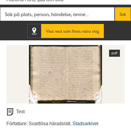
Fritextsök
Sök
Visa vad som finns nära mig
Text
Författare: Svartlösa häradsrätt.
Stadsarkivet