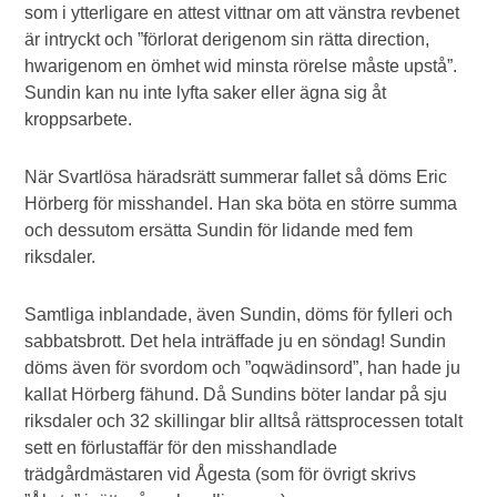
som i ytterligare en attest vittnar om att vänstra revbenet
är intryckt och ”förlorat derigenom sin rätta direction,
hwarigenom en ömhet wid minsta rörelse måste upstå”.
Sundin kan nu inte lyfta saker eller ägna sig åt
kroppsarbete.
När Svartlösa häradsrätt summerar fallet så döms Eric
Hörberg för misshandel. Han ska böta en större summa
och dessutom ersätta Sundin för lidande med fem
riksdaler.
Samtliga inblandade, även Sundin, döms för fylleri och
sabbatsbrott. Det hela inträffade ju en söndag! Sundin
döms även för svordom och ”oqwädinsord”, han hade ju
kallat Hörberg fähund. Då Sundins böter landar på sju
riksdaler och 32 skillingar blir alltså rättsprocessen totalt
sett en förlustaffär för den misshandlade
trädgårdmästaren vid Ågesta (som för övrigt skrivs