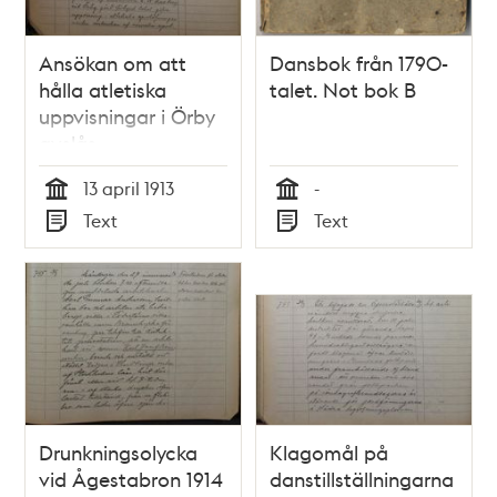
Ansökan om att
Dansbok från 1790-
hålla atletiska
talet. Not bok B
uppvisningar i Örby
avslås –
polisrapport 1913
13 april 1913
-
Tid
Tid
Text
Text
Typ
Typ
Drunkningsolycka
Klagomål på
vid Ågestabron 1914
danstillställningarna