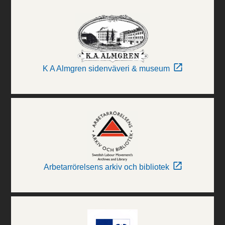
K A Almgren sidenväveri & museum
Arbetarrörelsens arkiv och bibliotek