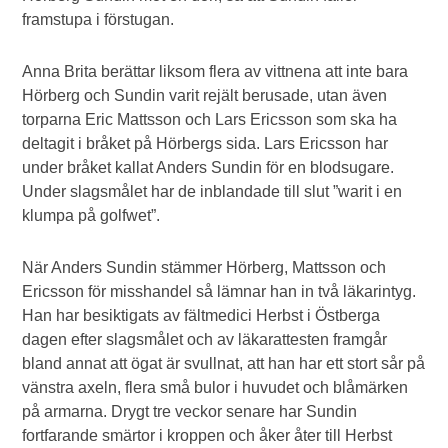
framstupa i förstugan.
Anna Brita berättar liksom flera av vittnena att inte bara
Hörberg och Sundin varit rejält berusade, utan även
torparna Eric Mattsson och Lars Ericsson som ska ha
deltagit i bråket på Hörbergs sida. Lars Ericsson har
under bråket kallat Anders Sundin för en blodsugare.
Under slagsmålet har de inblandade till slut ”warit i en
klumpa på golfwet”.
När Anders Sundin stämmer Hörberg, Mattsson och
Ericsson för misshandel så lämnar han in två läkarintyg.
Han har besiktigats av fältmedici Herbst i Östberga
dagen efter slagsmålet och av läkarattesten framgår
bland annat att ögat är svullnat, att han har ett stort sår på
vänstra axeln, flera små bulor i huvudet och blåmärken
på armarna. Drygt tre veckor senare har Sundin
fortfarande smärtor i kroppen och åker åter till Herbst