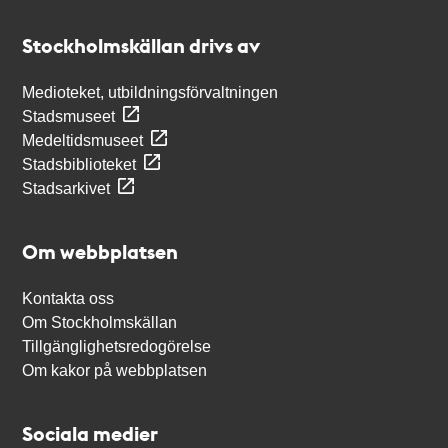
Kontakt
Stockholmskällan
Stockholmskällan drivs av
Medioteket, utbildningsförvaltningen
Stadsmuseet
Medeltidsmuseet
Stadsbiblioteket
Stadsarkivet
Om webbplatsen
Kontakta oss
Om Stockholmskällan
Tillgänglighetsredogörelse
Om kakor på webbplatsen
Sociala medier