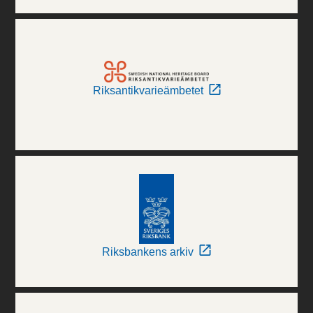
Riksantikvarieämbetet
Riksbankens arkiv