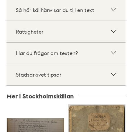
Så här källhänvisar du till en text
Rättigheter
Har du frågor om texten?
Stadsarkivet tipsar
Mer i Stockholmskällan
Relaterade
poster
och
teman