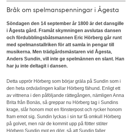
Bråk om spelmanspenningar i Ågesta
Söndagen den 14 september år 1800 är det dansgille
i Ågesta gård. Framåt skymningen avslutas dansen
och fördubblingsbåtsmannen Eric Hörberg går runt
med spelmanstallriken för att samla in pengar till
musikerna. Men trädgårdsmästaren vid Ågesta,
Anders Sundin, vill inte ge spelmännen en slant. Han
har ju inte deltagit i dansen.
Detta upprör Hörberg som börjar gräla på Sundin som i
den heta ordväxlingen kallar Hörberg fähund. Enligt ett
av vittnena i den påföljande rättegången, nämligen Anna
Brita från Bonäs, så greppar nu Hörberg tag i Sundins
krage, slår honom mot en fönsterpost och rycker honom
fram emot sig. Sundin lyckas i sin tur få omkull Hörberg
på golvet, men när de kommit upp på fötter stöter
Hörberg Sundin mot en dörr, så att Sundin faller