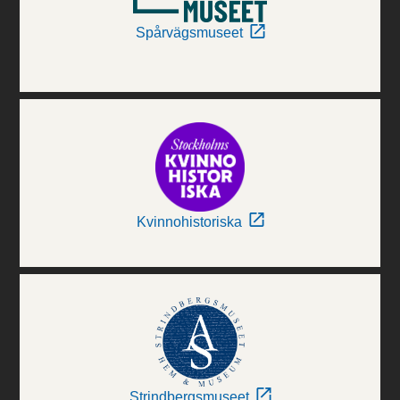
Spårvägsmuseet
Kvinnohistoriska
Strindbergsmuseet