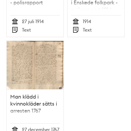
- polisrapport
i Enskede folkpark -
polisrapport 1914
27 juli 1914
1914
Tid
Tid
Text
Text
Typ
Typ
Man klädd i
kvinnokläder sätts i
arresten 1767
27 december 1767