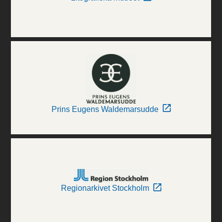
Prins Eugens Waldemarsudde
Regionarkivet Stockholm