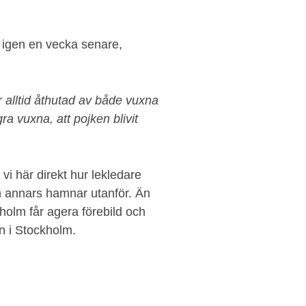
 igen en vecka senare,
ir alltid åthutad av både vuxna
ra vuxna, att pojken blivit
 vi här direkt hur lekledare
m annars hamnar utanför. Än
ckholm får agera förebild och
rn i Stockholm.