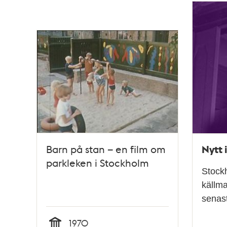
poster
och
teman
Nytt 
Barn på stan – en film om
parkleken i Stockholm
Stockh
källma
senast
1970