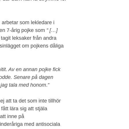
arbetar som lekledare i
 en 7-årig pojke som
” […]
tagit leksaker från andra
sinlägget om pojkens dåliga
itit. Av en annan pojke fick
 bodde. Senare på dagen
k jag tala med honom
.
”
j att ta det som inte tillhör
t lära sig att stjäla
att inne på
minderåriga med antisociala