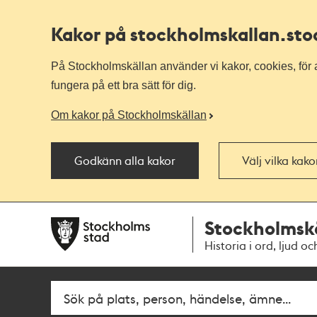
Kakor på stockholmskallan
.st
På Stockholmskällan använder vi kakor, cookies, för a
fungera på ett bra sätt för dig.
Om kakor på Stockholmskällan
Godkänn alla kakor
Välj vilka kak
Till
Till
Stockholmsk
navigationen
huvudinnehållet
Historia i ord, ljud oc
Fritextsök