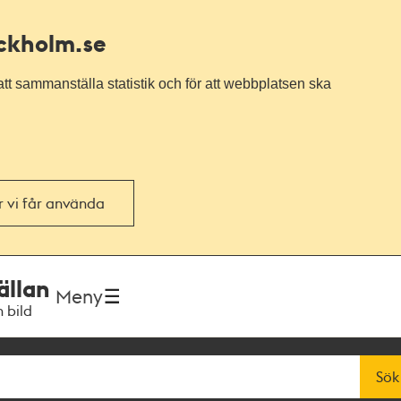
ockholm.se
tt sammanställa statistik och för att webbplatsen ska
or vi får använda
ällan
Meny
h bild
Sök