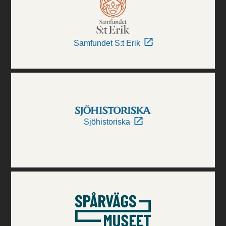
Samfundet S:t Erik
Sjöhistoriska