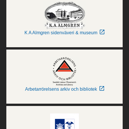
K A Almgren sidenväveri & museum
Arbetarrörelsens arkiv och bibliotek