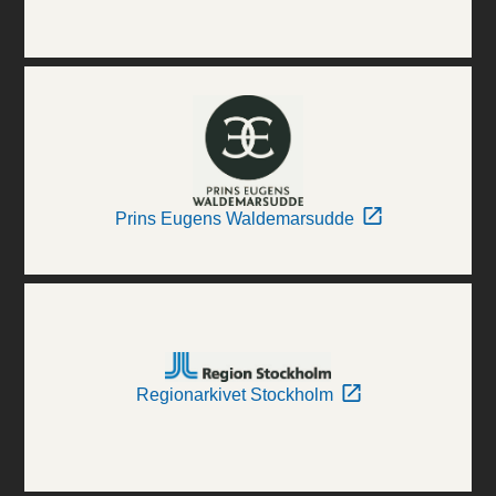
Prins Eugens Waldemarsudde
Regionarkivet Stockholm