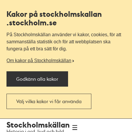
Kakor på stockholmskallan
.stockholm.se
På Stockholmskällan använder vi kakor, cookies, för att
sammanställa statistik och för att webbplatsen ska
fungera på ett bra sätt för dig.
Om kakor på Stockholmskällan
Godkänn alla kakor
Välj vilka kakor vi får använda
Till
Till
Stockholmskällan
navigationen
huvudinnehållet
Historia i ord, ljud och bild