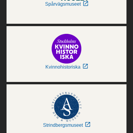
Spårvägsmuseet
Kvinnohistoriska
Strindbergsmuseet