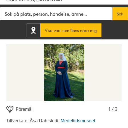
Fritextsök
Sök
Visa vad som finns nära mig
1
2
3
1
/ 3
Föremål
Tillverkare: Åsa Dahlstedt.
Medeltidsmuseet