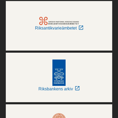
Riksantikvarieämbetet
Riksbankens arkiv