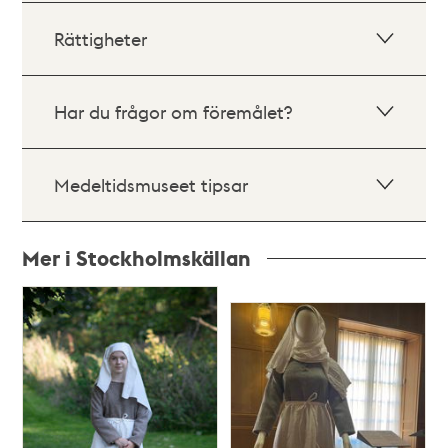
Rättigheter
Har du frågor om föremålet?
Medeltidsmuseet tipsar
Mer i Stockholmskällan
Relaterade
poster
och
teman