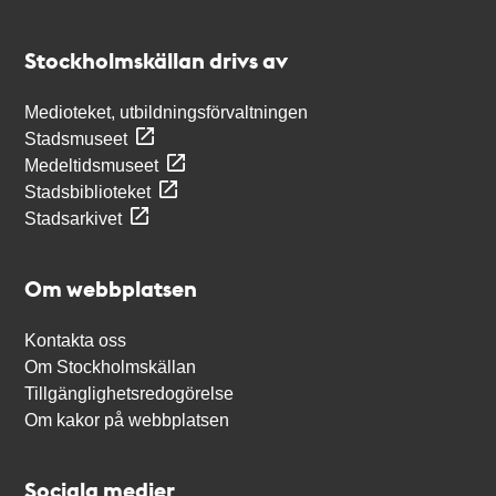
Kontakt
Stockholmskällan
Stockholmskällan drivs av
Medioteket, utbildningsförvaltningen
Stadsmuseet
Medeltidsmuseet
Stadsbiblioteket
Stadsarkivet
Om webbplatsen
Kontakta oss
Om Stockholmskällan
Tillgänglighetsredogörelse
Om kakor på webbplatsen
Sociala medier