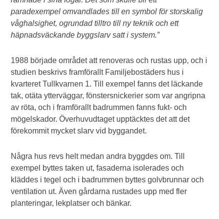
paradexempel omvandlades till en symbol för storskalig
våghalsighet, ogrundad tilltro till ny teknik och ett
häpnadsväckande byggslarv satt i system.”
1988 började området att renoveras och rustas upp, och i
studien beskrivs framförallt Familjebostäders hus i
kvarteret Tullkvarnen 1. Till exempel fanns det läckande
tak, otäta ytterväggar, fönstersnickerier som var angripna
av röta, och i framförallt badrummen fanns fukt- och
mögelskador. Överhuvudtaget upptäcktes det att det
förekommit mycket slarv vid byggandet.
Några hus revs helt medan andra byggdes om. Till
exempel byttes taken ut, fasaderna isolerades och
kläddes i tegel och i badrummen byttes golvbrunnar och
ventilation ut. Även gårdarna rustades upp med fler
planteringar, lekplatser och bänkar.