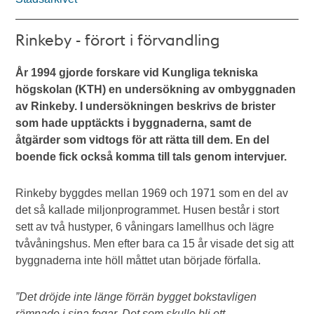
Rinkeby - förort i förvandling
År 1994 gjorde forskare vid Kungliga tekniska
högskolan (KTH) en undersökning av ombyggnaden
av Rinkeby. I undersökningen beskrivs de brister
som hade upptäckts i byggnaderna, samt de
åtgärder som vidtogs för att rätta till dem. En del
boende fick också komma till tals genom intervjuer.
Rinkeby byggdes mellan 1969 och 1971 som en del av
det så kallade miljonprogrammet. Husen består i stort
sett av två hustyper, 6 våningars lamellhus och lägre
tvåvåningshus. Men efter bara ca 15 år visade det sig att
byggnaderna inte höll måttet utan började förfalla.
”Det dröjde inte länge förrän bygget bokstavligen
rämnade i sina fogar. Det som skulle bli ett