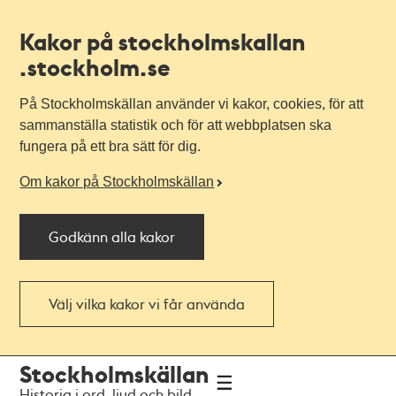
Kakor på stockholmskallan
.stockholm.se
På Stockholmskällan använder vi kakor, cookies, för att
sammanställa statistik och för att webbplatsen ska
fungera på ett bra sätt för dig.
Om kakor på Stockholmskällan
Godkänn alla kakor
Välj vilka kakor vi får använda
Till
Till
Stockholmskällan
navigationen
huvudinnehållet
Historia i ord, ljud och bild