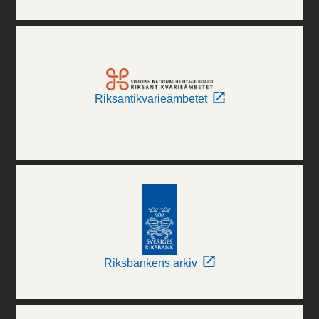
Riksantikvarieämbetet
Riksbankens arkiv