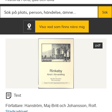
Fritextsök
Sök
Visa vad som finns nära mig
Text
Författare: Hanström, Maj-Britt och Johansson, Rolf.
Stadsarkivet