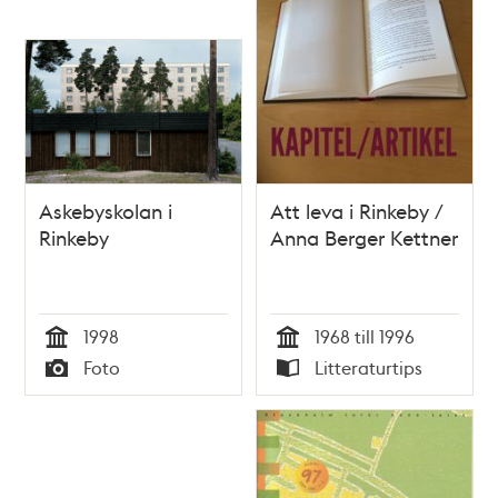
poster
och
teman
Askebyskolan i
Att leva i Rinkeby /
Rinkeby
Anna Berger Kettner
1998
1968 till 1996
Tid
Tid
Foto
Litteraturtips
Typ
Typ