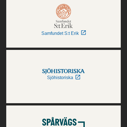
Samfundet S:t Erik
Sjöhistoriska