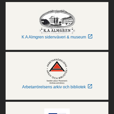
K A Almgren sidenväveri & museum
Arbetarrörelsens arkiv och bibliotek