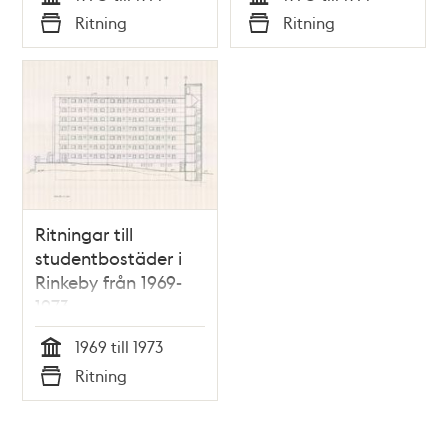
Tid
Tid
Ritning
Ritning
Typ
Typ
Ritningar till
studentbostäder i
Rinkeby från 1969-
1973
1969 till 1973
Tid
Ritning
Typ