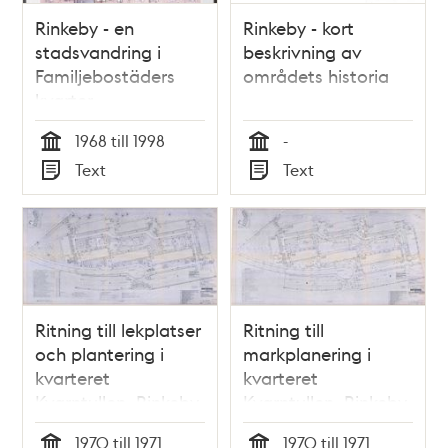
Rinkeby - en
Rinkeby - kort
stadsvandring i
beskrivning av
Familjebostäders
områdets historia
kvarter
1968 till 1998
-
Tid
Tid
Text
Text
Typ
Typ
Ritning till lekplatser
Ritning till
och plantering i
markplanering i
kvarteret
kvarteret
Kvarntullen, Rinkeby
Kvarntullen, Rinkeby
1970 till 1971
1970 till 1971