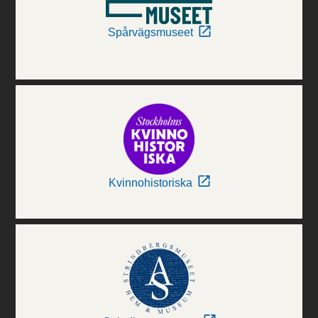
Spårvägsmuseet
Kvinnohistoriska