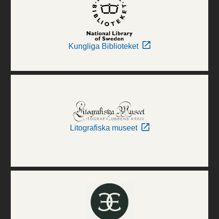
Kungliga Biblioteket
Litografiska museet