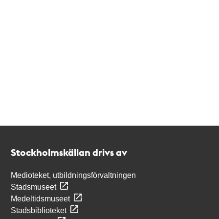
Kontakt
Stockholmskällan
Stockholmskällan drivs av
Medioteket, utbildningsförvaltningen
Stadsmuseet
Medeltidsmuseet
Stadsbiblioteket