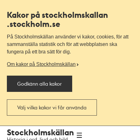
Kakor på stockholmskallan
.stockholm.se
På Stockholmskällan använder vi kakor, cookies, för att
sammanställa statistik och för att webbplatsen ska
fungera på ett bra sätt för dig.
Om kakor på Stockholmskällan
Godkänn alla kakor
Välj vilka kakor vi får använda
Till
Till
Stockholmskällan
navigationen
huvudinnehållet
Historia i ord, ljud och bild