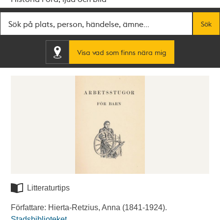
Fritextsök
Sök
Visa vad som finns nära mig
Litteraturtips
Författare: Hierta-Retzius, Anna (1841-1924).
Stadsbiblioteket