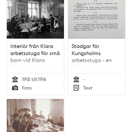
Interiör från Klara
Stadgar för
arbetsstuga för små
Kungsholms
barn vid Klara
arbetsstuga - en
Västra Kyrkogata
föregångare till
20.
fritids
1912 till 1916
-
Tid
Tid
Foto
Text
Typ
Typ