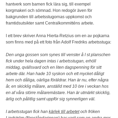
hantverk som barnen fick lära sig, till exempel
korgmakeri och sömnad. Hon redogör även för
bakgrunden till arbetsstugornas uppkomst och
framtidsutsikter samt Centralkommitténs arbete.
I ett brev skriver Anna Hierta-Retzius om en av pojkarna
som finns med på ett foto från Adolf Fredriks arbetsstuga:
Den unga gossen som synes till venster å I st planschen
fick under hela dagen intas i arbetsstugan, erhöll
middag, qvällsvard och en liten dagspenning för sitt
arbete där. Han hade 10 syskon och ett mycket dåligt
hem och dåliga, oärliga föräldrar. Han är nu, efter några
år, en skicklig målare, anställd med 10 öre i veckan hos
en af våra större målaremästare. Han är utmärkt skicklig,
ärlig och pålitlig samt uppför sig synnerligen väl.
I arbetsstugan fick han
kärlek till arbetet
och fröken
Lindström (föreståndarinnan) har varit som en andra mor