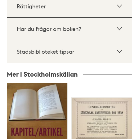
Rättigheter
Har du frågor om boken?
Stadsbiblioteket tipsar
Mer i Stockholmskällan
Relaterade
poster
och
teman