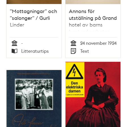
"Mottagningar" och
Annons för
"salonger" / Gurli
utställning på Grand
Linder
hotel av barns
hantverksarbeten
från arbetsstugor -
-
24 november 1924
1924
Tid
Tid
Litteraturtips
Text
Typ
Typ