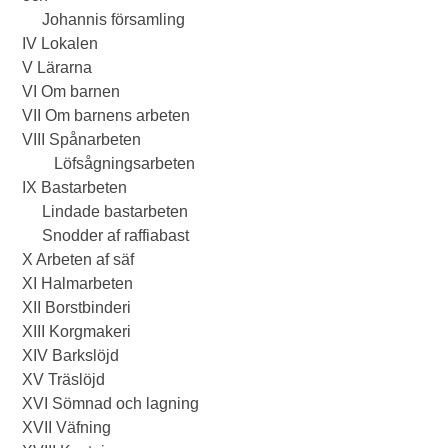
Johannis församling
IV Lokalen
V Lärarna
VI Om barnen
VII Om barnens arbeten
VIII Spånarbeten
Löfsågningsarbeten
IX Bastarbeten
Lindade bastarbeten
Snodder af raffiabast
X Arbeten af säf
XI Halmarbeten
XII Borstbinderi
XIII Korgmakeri
XIV Barkslöjd
XV Träslöjd
XVI Sömnad och lagning
XVII Väfning