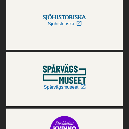
Sjöhistoriska
Spårvägsmuseet