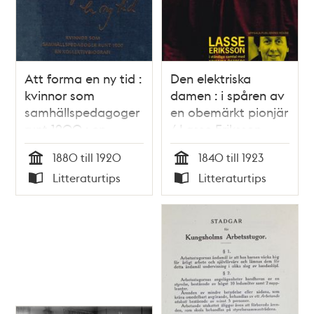
Att forma en ny tid :
Den elektriska
kvinnor som
damen : i spåren av
samhällspedagoger
en obemärkt pionjär
runt 1900 : en
/ Lasse Eriksson
kollektivbiografi /
1880 till 1920
1840 till 1923
Boel Englund (red)
Tid
Tid
Litteraturtips
Litteraturtips
Typ
Typ