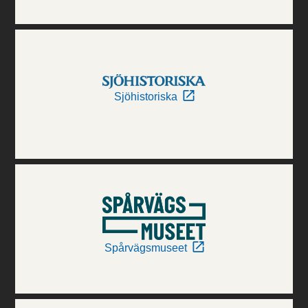
Sjöhistoriska
Spårvägsmuseet