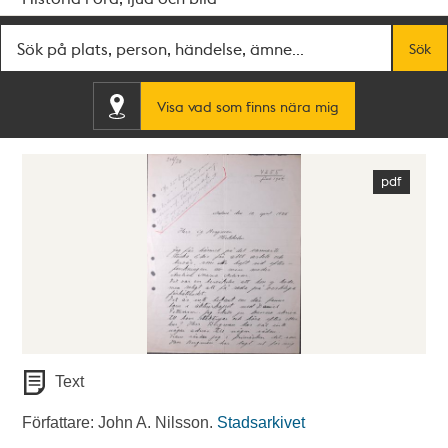
Fritextsök
Sök
Visa vad som finns nära mig
Text
Författare: John A. Nilsson.
Stadsarkivet