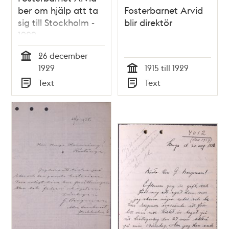
ber om hjälp att ta
Fosterbarnet Arvid
sig till Stockholm -
blir direktör
1929
26 december
Tid
1929
1915 till 1929
Tid
Text
Text
Typ
Typ