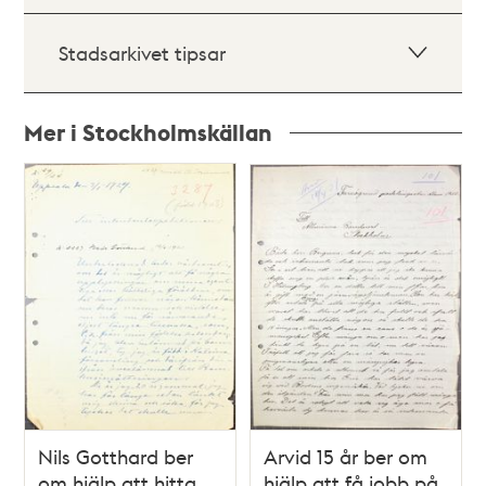
Stadsarkivet tipsar
Mer i Stockholmskällan
Relaterade
poster
och
teman
Nils Gotthard ber
Arvid 15 år ber om
om hjälp att hitta
hjälp att få jobb på