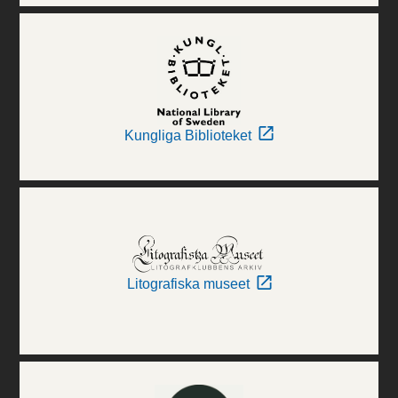
Kungliga Biblioteket
Litografiska museet