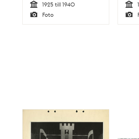
1925 till 1940
Tid
Tid
Foto
Typ
Typ