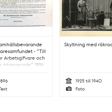
samhällsbevarande
Skyltning med rökro
aresamfundet - ”Till
r Arbetsgifvare och
a intresserade” 1896
1896
1925 till 1940
Tid
Text
Foto
Typ