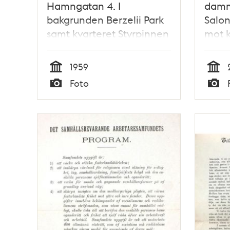
Hamngatan 4. I
damm
bakgrunden Berzelii Park
Salon
samt kvarteret Styrpinnen
mot k
1959
Tid
Tid
Foto
Typ
Typ