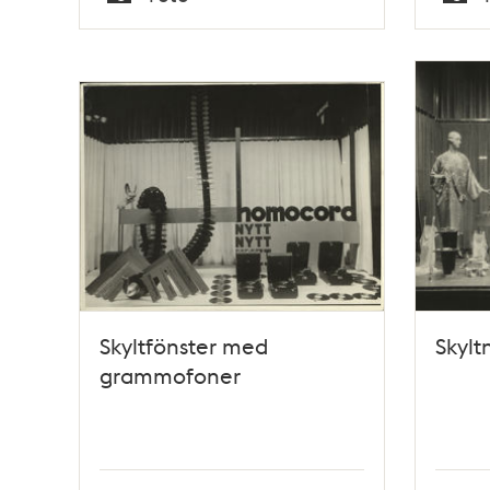
Typ
Typ
Skyltfönster med
Skylt
grammofoner