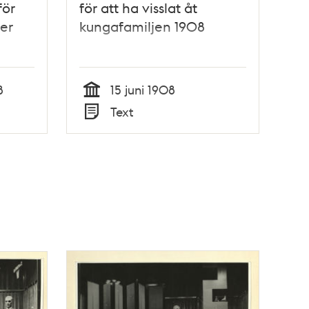
för
för att ha visslat åt
ber
kungafamiljen 1908
8
15 juni 1908
Tid
Text
Typ