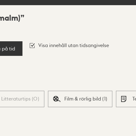
rmalm)
Visa innehåll utan tidsangivelse
a på tid
Litteraturtips
(
0
)
Film & rörlig bild
(
1
)
T