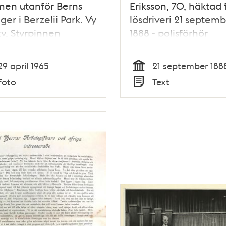
en utanför Berns
Eriksson, 70, häktad 
ger i Berzelii Park. Vy
lösdriveri 21 septem
v. Styrpinnen
1888 - polisförhör
29 april 1965
21 september 188
Tid
Foto
Text
Typ