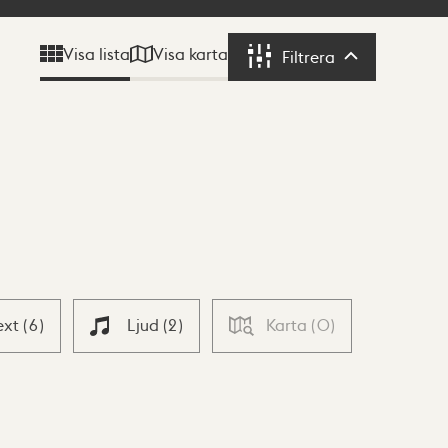
Visa karta
Visa lista
Filtrera
Filtrera
ext
(
6
)
Ljud
(
2
)
Karta
(
0
)