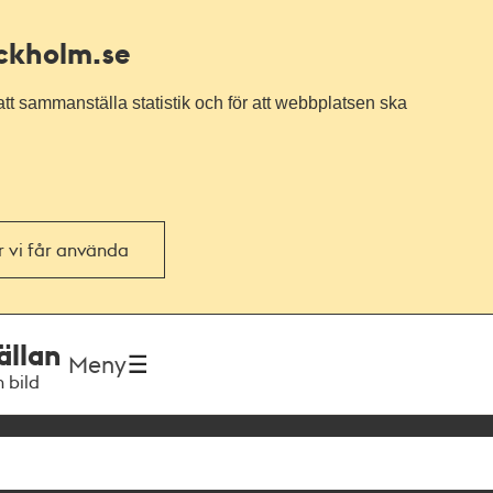
ockholm.se
tt sammanställa statistik och för att webbplatsen ska
or vi får använda
ällan
Meny
h bild