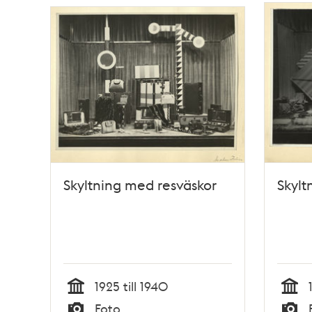
Skyltning med resväskor
Skylt
1925 till 1940
Tid
Tid
Foto