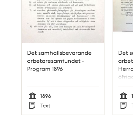
Det samhällsbevarande
Det 
arbetaresamfundet -
arbet
Program 1896
Herra
öfrig
1896
Tid
Tid
Text
Typ
Typ