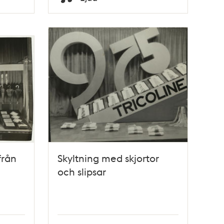
Typ
från
Skyltning med skjortor
och slipsar