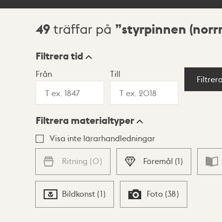
49
styrpinnen (nor
träffar på
Sökresultat
Filtrera tid
Från
Till
Visningsläge
Filtrer
Filtrera materialtyper
Lista
Karta
Visa inte lärarhandledningar
Ritning
(
0
)
Föremål
(
1
)
Bildkonst
(
1
)
Foto
(
38
)