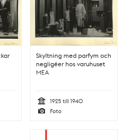
ckar
Skyltning med parfym och
negligéer hos varuhuset
MEA
1925 till 1940
Tid
Foto
Typ