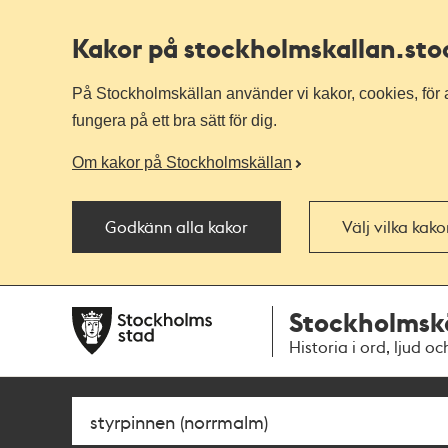
Kakor på stockholmskallan
.st
På Stockholmskällan använder vi kakor, cookies, för a
fungera på ett bra sätt för dig.
Om kakor på Stockholmskällan
Godkänn alla kakor
Välj vilka kak
Till
Till
Stockholmsk
navigationen
huvudinnehållet
Historia i ord, ljud oc
Sök
Fritextsök