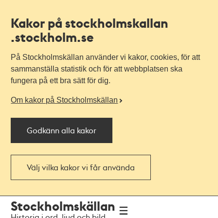
Kakor på stockholmskallan
.stockholm.se
På Stockholmskällan använder vi kakor, cookies, för att
sammanställa statistik och för att webbplatsen ska
fungera på ett bra sätt för dig.
Om kakor på Stockholmskällan
Godkänn alla kakor
Välj vilka kakor vi får använda
Till
Till
Stockholmskällan
navigationen
huvudinnehållet
Historia i ord, ljud och bild