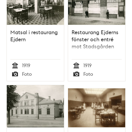
Matsal i restaurang
Restaurang Ejderns
Ejdern
fönster och entré
mot Stadsgården
1919
1919
Tid
Tid
Foto
Foto
Typ
Typ