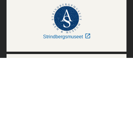
Strindbergsmuseet
Thielska Galleriet