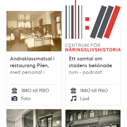
Relaterade
poster
och
teman
Andraklassmatsal i
Ett samtal om
restaurang Pilen,
stadens bekönade
med personal i
rum - podcast
bakgrunden
1880 till 1920
1880 till 1960
Tid
Tid
Foto
Ljud
Typ
Typ