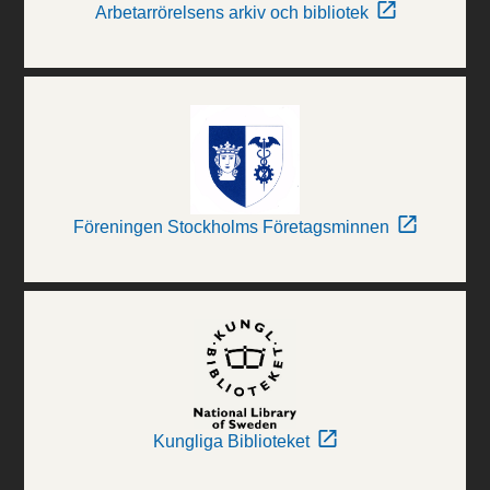
Arbetarrörelsens arkiv och bibliotek
Föreningen Stockholms Företagsminnen
Kungliga Biblioteket