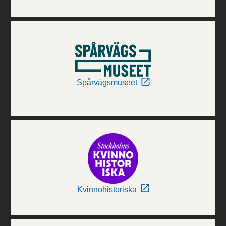
Spårvägsmuseet
Kvinnohistoriska