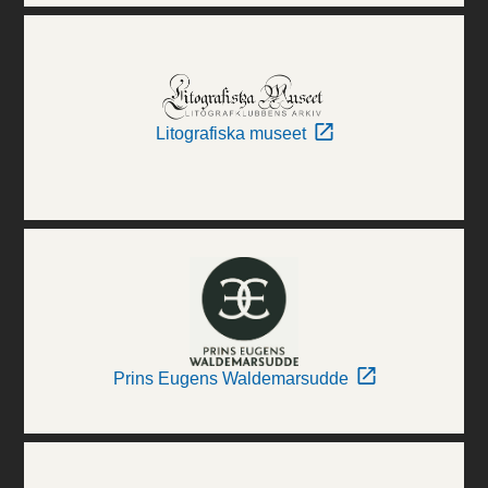
Litografiska museet
Prins Eugens Waldemarsudde