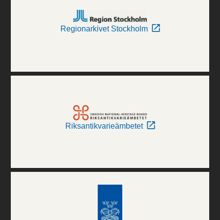
Regionarkivet Stockholm
Riksantikvarieämbetet